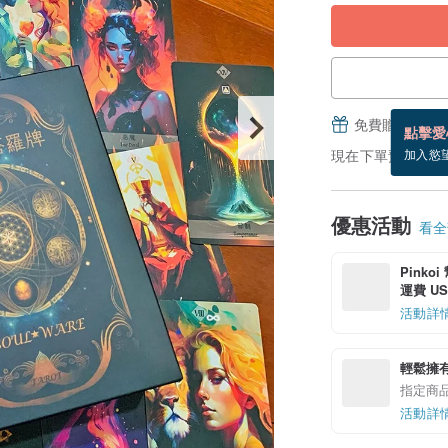
免費贈送電子
點擊愛
現在下單預估 8/19
加入慾
優惠活動
看全部
Pinko
運費 US$
活動詳
輕鬆擁
指定商
活動詳