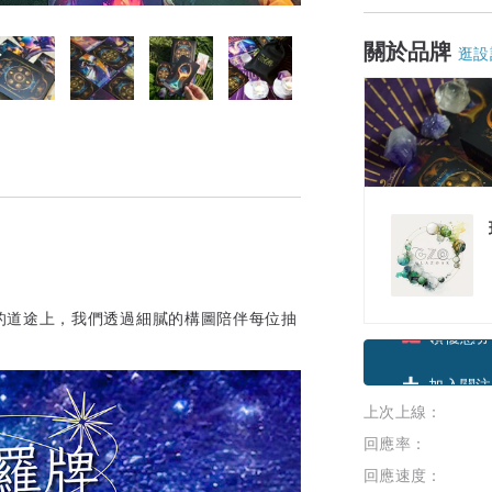
關於品牌
逛設
的道途上，我們透過細膩的構圖陪伴每位抽
領優惠券
上次上線：
加入關注
回應率：
回應速度：