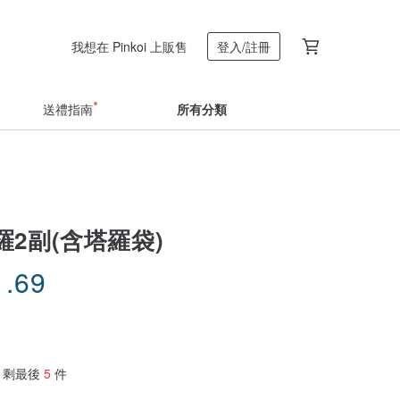
我想在 Pinkoi 上販售
登入/註冊
送禮指南
所有分類
2副(含塔羅袋)
1.69
剩最後
5
件