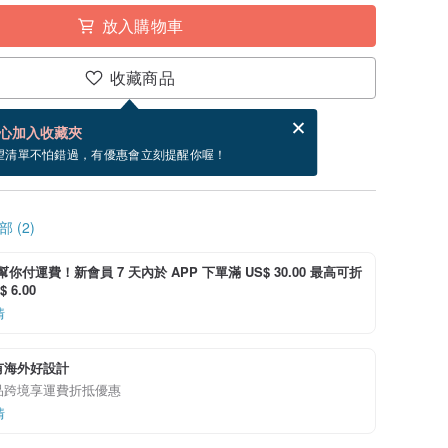
放入購物車
收藏商品
賀卡，結帳完成後填寫
電子賀卡是什麼？
心加入收藏夾
~8/29 到貨。
望清單不怕錯過，有優惠會立刻提醒你喔！
 (2)
i 幫你付運費！新會員 7 天內於 APP 下單滿 US$ 30.00 最高可折
 6.00
情
有海外好設計
品跨境享運費折抵優惠
情