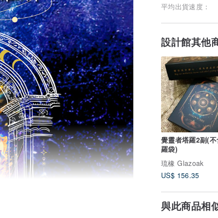
平均出貨速度：
設計館其他
覺靈者塔羅2副(不
羅袋)
琉橡 Glazoak
US$ 156.35
與此商品相