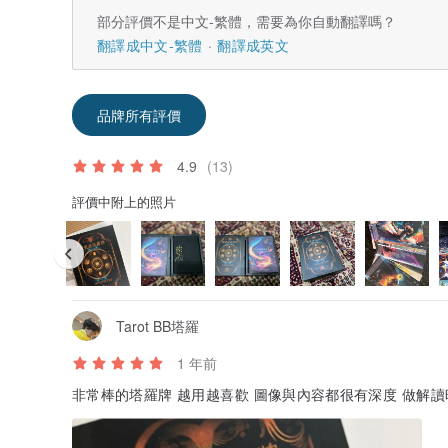
部分評價不是中文-繁體，需要為你自動翻譯嗎？
翻譯成中文-繁體
翻譯成英文
品牌所有評價
4.9
(13)
評價中附上的照片
Tarot BB塔羅
台灣本土團隊敬獻打造，中英文對照牌面，魔幻與經典的
1 年前
然心動的美好儀式感。
非常棒的塔羅牌 越用越喜歡 圖像與內容都很有深度 做解讀