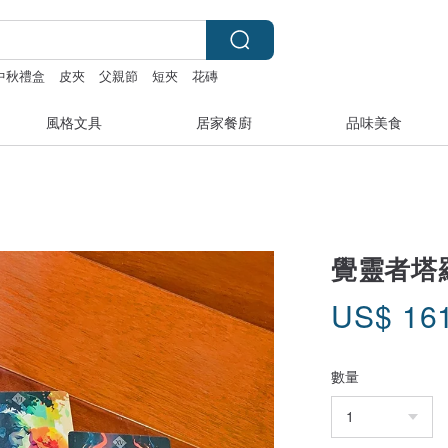
中秋禮盒
皮夾
父親節
短夾
花磚
風格文具
居家餐廚
品味美食
覺靈者塔羅
US$
16
數量