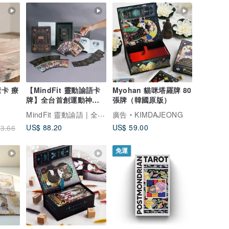
 療
【MindFit 靈動諭語卡
Myohan 貓咪塔羅牌 80
牌】全台首創運動神諭
張牌（韓國原版）
卡/身心靈/占卜/察覺
MindFit 靈動諭語 | 全台首創/運動x心靈/的神諭卡牌！
廣告
KIMDAJEONG
US$ 88.20
US$ 59.00
3.66
免運