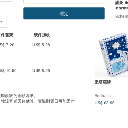
靜謐庭園雷諾曼 Se
Garden Lenorm
確定
卡牌
The Deck Alchem
US$ 45.14
首件運費
續件加收
S$ 7.26
US$ 5.28
S$ 10.50
US$ 8.25
瓷塔羅牌
Scribalist
貨時收取的金額為準。
與物流寄送天數估算。實際到貨日可能因付
US$ 63.96