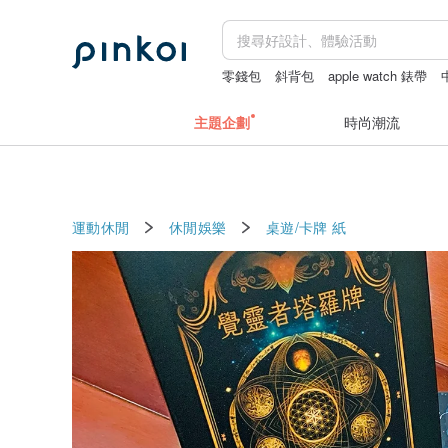
零錢包
斜背包
apple watch 錶帶
主題企劃
時尚潮流
運動休閒
休閒娛樂
桌遊/卡牌
紙