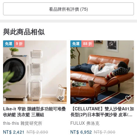
看品牌所有評價 (75)
與此商品相似
免運
9 折
免運
88 折
Like-it 窄款 隙縫型多功能可堆疊
【CELLUTANE】雙人沙發A01加
收納籃 洗衣籃 三層組
長型(2P)日本製平價沙發 皮革/燈
芯絨
this-this 雜貨研究所
FULUX 弗洛克
NT$ 2,421
NT$ 2,690
NT$ 6,952
NT$ 7,900