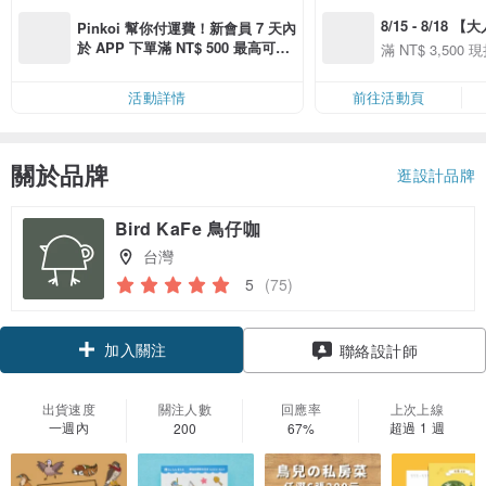
8/15 - 8/18 
Pinkoi 幫你付運費！新會員 7 天內
季】滿 NT$3500
於 APP 下單滿 NT$ 500 最高可折
滿 NT$ 3,500 現
50
運費 NT$ 100
50
活動詳情
前往活動頁
關於品牌
逛設計品牌
Bird KaFe 鳥仔咖
台灣
5
(75)
加入關注
聯絡設計師
出貨速度
關注人數
回應率
上次上線
一週內
超過 1 週
200
67%