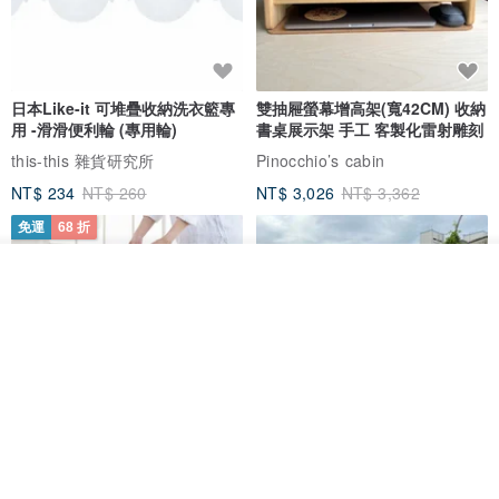
日本Like-it 可堆疊收納洗衣籃專
雙抽屜螢幕增高架(寬42CM) 收納
用 -滑滑便利輪 (專用輪)
書桌展示架 手工 客製化雷射雕刻
this-this 雜貨研究所
Pinocchio’s cabin
NT$ 234
NT$ 260
NT$ 3,026
NT$ 3,362
免運
68 折
我要排隊
加入收藏
了解品牌
日本squ+ SUN&WASSER可層疊
工業風_植物雙層展示層架/塊根/
置物洗衣籃-2入-多色可選
多肉植物/鐵網**歡迎客製**