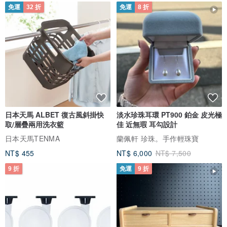
免運
32 折
免運
8 折
日本天馬 ALBET 復古風斜掛快
淡水珍珠耳環 PT900 鉑金 皮光極
取/層疊兩用洗衣籃
佳 近無瑕 耳勾設計
日本天馬TENMA
蘭佩軒 珍珠。手作輕珠寶
NT$ 455
NT$ 6,000
NT$ 7,500
9 折
免運
9 折