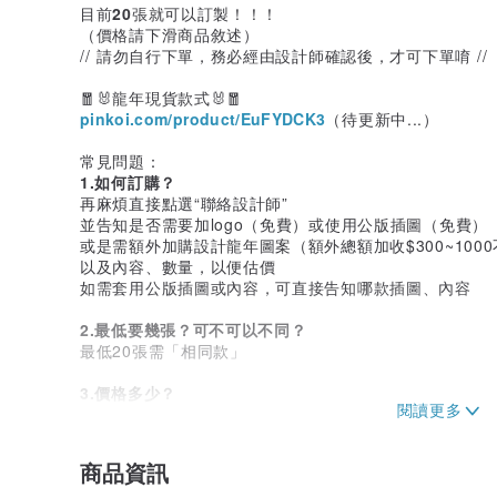
目前
20
張就可以訂製！！！
（價格請下滑商品敘述）
// 請勿自行下單，務必經由設計師確認後，才可下單唷 //
🧧🐰龍年現貨款式🐰🧧
pinkoi.com/product/EuFYDCK3
（待更新中...）
常見問題：
1.如何訂購？
再麻煩直接點選“聯絡設計師”
並告知是否需要加logo（免費）或使用公版插圖（免費）
或是需額外加購設計龍年圖案（額外總額加收$300~100
以及內容、數量，以便估價
如需套用公版插圖或內容，可直接告知哪款插圖、內容
2.最低要幾張？可不可以不同？
最低20張需「相同款」
3.價格多少？
依照燙金範圍、數量而訂
可先參考下方價格表
半版：40平方公分以內的燙金範圍（例如10x4cm)
商品資訊
滿版：120平方公分以內的燙金範圍（例如15x7cm)