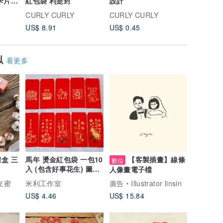
紅包袋 利是封
設計
紅包袋 利
CURLY CURLY
CURLY CURLY
CURLY 
US$ 8.91
US$ 0.45
US$ 5.9
似
看更多
盒 三
馬年 燙金紅包袋 一包10
【客製插畫】線條
數位
入 (包含好事花生) 圖案
人像畫電子檔
每張不同
當支蜜
米利工作室
廣告
Illustrator linsin
US$ 4.46
US$ 15.84