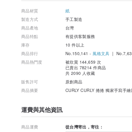
往下滑有說明圖可參考
商品材質
紙
4.三款湊300張是參考300張的價格嗎？
不是唷，價格表都是需相同內容
製造方式
手工製造
所以應該是看100張的價格x3
商品產地
台灣
✿ 材質 ✿
商品特點
有提供客製服務
使用110p萊妮紙材製作
庫存
10 件以上
尺寸約9x18cm
顏色為沈穩的暗紅
商品排行
No.150,141 -
風格文具
| No.7,63
搭配燙霧金的圖文非常適合！
商品熱門度
被欣賞 144,659 次
另外也有更高磅數的紙材
已賣出 78214 件商品
也有珠光的星幻紙、絲絨、全金色、圓頭款
共 2090 人收藏
請私訊數量及需求～
販售許可
原創商品
✿ 燙金顏色 ✿
商品摘要
CURLY CURLY 捲捲 獨家手寫
我們選用的是燙霧金（非一般常見的亮金）
整體效果相對有質感且耐看
往年的評價都非常好～
運費與其他資訊
//另外還有銀金色可選擇，基本上如無指定要更換，皆以
✿ 訂做時間 ✿
商品運費
從台灣寄出，寄往：
目前一般件為10-15個工作天（目前年前收到，須加購急