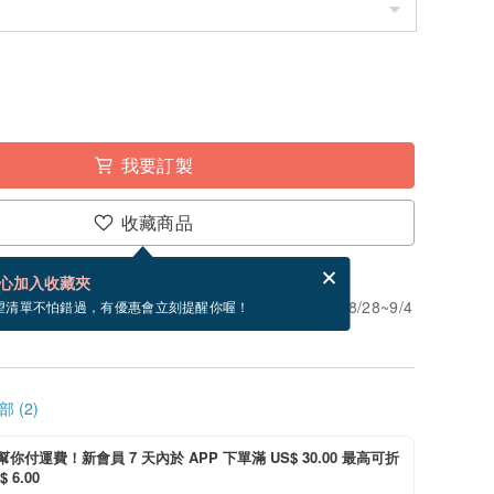
我要訂製
收藏商品
賀卡，結帳完成後填寫
電子賀卡是什麼？
心加入收藏夾
」。付款後需 14 個工作天製作。現在下單預估 8/28~9/4
望清單不怕錯過，有優惠會立刻提醒你喔！
 (2)
i 幫你付運費！新會員 7 天內於 APP 下單滿 US$ 30.00 最高可折
 6.00