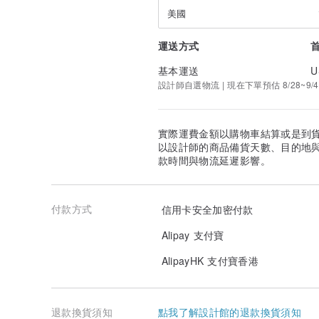
工作天皆不含例假日
美國
加急五個工作天寄出 需額外加購
300張以下 加收$800
運送方式
300張起 加收$800起
基本運送
U
✿ 加購包裝 ✿
設計師自選物流 | 現在下單預估 8/28~9/4
如需透明袋包裝
此部分為額外加購的
“透明袋＋包裝” $3.5 /包
( 500包以上 $2.8/包 ）
實際運費金額以購物車結算或是到
以設計師的商品備貨天數、目的地
✿ 客製化插圖 ✿
款時間與物流延遲影響。
設計費用為 總額“額外”加收 $300~1000 不等
稿件發出後，可以微調20%一次、10%一次、排版位置調
第四次起會另外做加收$350起（由設計師報價）
付款方式
建議有任何需求，先提前告知
信用卡安全加密付款
Alipay 支付寶
建議大家儘早訂購～～
才能享有九折優惠唷！
AlipayHK 支付寶香港
活動只到1/1🤎
退款換貨須知
點我了解設計館的退款換貨須知