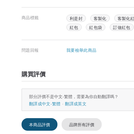
其他內容範例參考
龍年款：
商品標籤
利是封
客製化
客製化
1. 新的一年，好運龍伴你左右。
2. 龍年行大運，日日都好運。
紅包
紅包袋
訂做紅包
3. 福氣旺旺來，好運龍總來
4. HAPPY 龍 YEAR。
5. 全部龍厚哩。
6. 福到、財到、龍年好運到。
問題回報
我要檢舉此商品
7. 天天龍騰虎躍，日日陽光普照。
8. 龍年好運擋不住，順心順利又致富。
9. 龍年大吉，萬事宜。
10. 祝你龍年，錢包大又澎，走路都有風。
購買評價
11. 新的一年，好運龍伴哩左右 ！
12. 龍來運轉，願有巨款。
13. 龍年福星高照，好運到！
14. 春好福滿，好運龍有春。
部分評價不是中文-繁體，需要為你自動翻譯嗎？
15. 健康如龍，和樂龍龍。
翻譯成中文-繁體
翻譯成英文
萬年通用款：
1. 春好福滿，好運都來。
2.HAPPY NEW YEAR
本商品評價
品牌所有評價
3.財運旺，好運旺，日日充滿好希望！
4.笑口常開，好運常在。