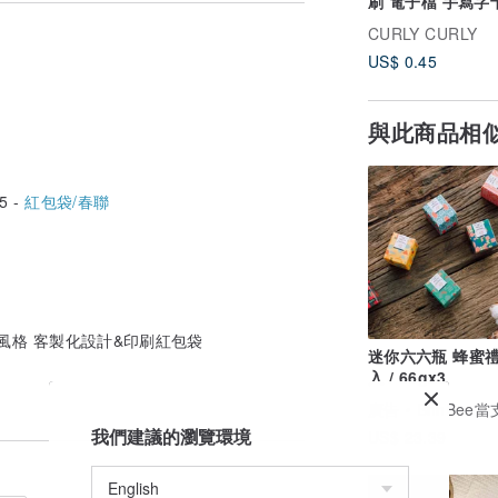
刷 電子檔 手寫字卡片
婚卡 禮盒小卡
CURLY CURLY
US$ 0.45
與此商品相
5 -
紅包袋/春聯
手繪風格 客製化設計&印刷紅包袋
迷你六六瓶 蜂蜜禮
入 / 66gx3
廣告
BnnBee
霧金
為主//
我們建議的瀏覽環境
US$ 23.39
件！）