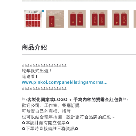
商品介紹
⍋⍋⍋⍋⍋⍋⍋⍋⍋⍋⍋⍋⍋⍋⍋⍋⍋
蛇年款式出爐！
這邊看⬇️
www.pinkoi.com/panel/listings/norma...
⍋⍋⍋⍋⍋⍋⍋⍋⍋⍋⍋⍋⍋⍋⍋⍋⍋
𓆸
客製化圖案或LOGO + 手寫內容的燙霧金紅包袋
𓆸
歡迎公司、工作室、餐廳訂購
可放置自己的商標、招牌
也可以結合龍年插圖，設計更符合品牌的紅包～
✿本設計館有開立發票✿
✿下單時直接備註三聯資訊✿