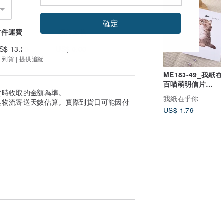
確定
首件運費
續件加收
S$ 13.20
US$ 0.00
 到貨 | 提供追蹤
ME183-49_我紙
百喵萌明信片
貨時收取的金額為準。
_postcard
我紙在乎你
與物流寄送天數估算。實際到貨日可能因付
US$ 1.79
整一次