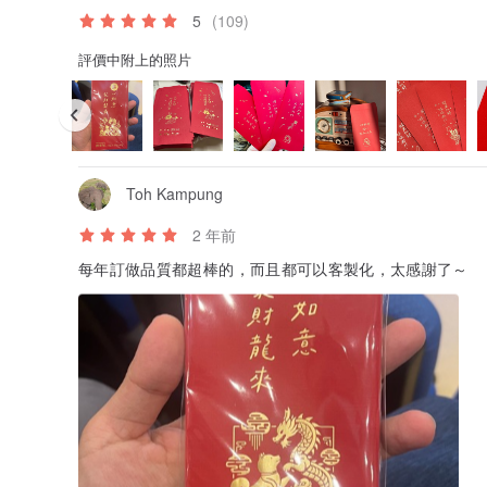
5.吃好、睡好，天真爛熳無煩惱！
5
(109)
6.年收幾千萬，不怕沒錢賺。
評價中附上的照片
7.新的一年好運到，健康幸福都來到！
8.天天順心好運到，生命時有好預兆！
9.大富大貴大福氣
10.福到、財到、桃花到
11.順心順利，吉祥如意。
12.新的一年，愛你一萬年（愛心）
13.福如東海，苦盡甘來。
Toh Kampung
14.健康呷百二，天天笑瞇瞇。
15.笑口常開，好運常在。
2 年前
16.努力過生活，努力往前走
17.吃好、穿暖，平平安安
每年訂做品質都超棒的，而且都可以客製化，太感謝了～
18.福星高照，好運到
19.新的一年，請多指教
20.祝你新的一年有美好的篇章，日日陽光普照。
21.日日是好日。
22.新年快樂，天天快樂。
23.大吉大利，青春活力！！
24.順心如意，大吉大利
25.凡事感謝，有你真好！
26.百年好合，白頭諧好。
27.歲月靜好