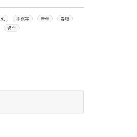
紅包
手寫字
新年
春聯
過年