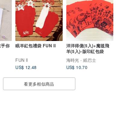
在乎你
眠羊紅包禮袋 FUN ll
洋洋得億(5入)+魔毯飛
羊(5入)-版印紅包袋
FUN ll
海時光 ‧ 紙巴士
US$ 12.48
US$ 10.70
看更多相似商品