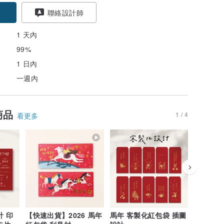
聯絡設計師
1 天內
99%
1 日內
一週內
商品
1 / 4
看更多
【快速出貨】2026 馬年
馬年 客製化紅包袋 插圖
【快速出