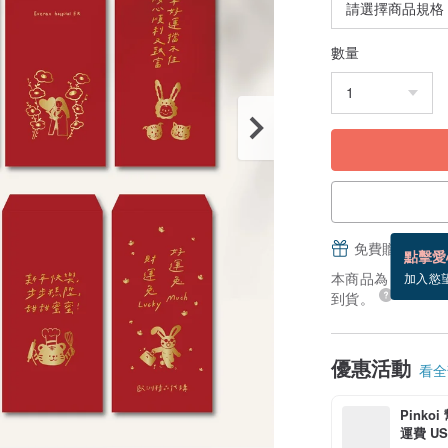
數量
免費贈送電子
點擊愛
本商品為「接單訂製
加入慾
到貨。
優惠活動
看全部
Pinko
運費 US$