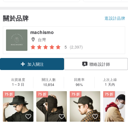
關於品牌
逛設計品牌
machismo
台灣
5
(2,397)
領優惠券
聯絡設計師
加入關注
出貨速度
關注人數
回應率
上次上線
1～3 日
1 天內
10,854
96%
75 折
75 折
75 折
75 折