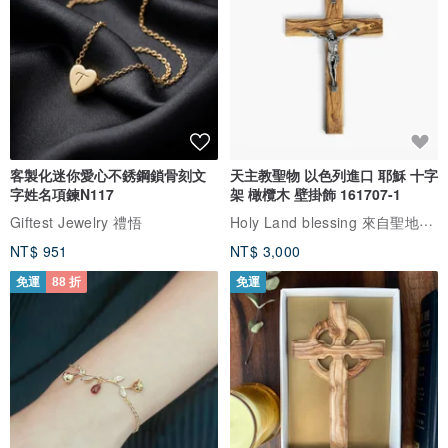
客製化迷你愛心不銹鋼鎖骨刻文
天主教聖物 以色列進口 耶穌 十字
字姓名項鍊N117
架 橄欖木 壁掛飾 161707-1
Holy Land blessing 來自聖地的祝福
Giftest Jewelry 禮悟
NT$ 951
NT$ 3,000
免運
88 折
免運