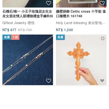
石榴石/唯一 小王子玫瑰花女生女
牆壁掛飾 Celtic cross 十字架 進
友女朋友情人節禮物禮盒手鍊B26
口橄欖木 161748
Holy Land blessing 來自聖地的祝福
Giftest Jewelry 禮悟
NT$ 677
NT$ 769
NT$ 1,200
免運
7 折
免運
L'amour 星星珍珠手鏈 (白金色)
耶穌受難像木製十字架 24 公分
高，雕刻木製十字架，耶穌受難
放入購物車
加入收藏
了解品牌
像天主教十字架
ARLOS
AndyCarver
NT$ 4,641
NT$ 6,630
NT$ 1,560