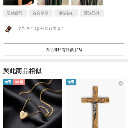
店家持續用文字和影片教學，最後順利解決問題，很謝謝他們！大
大推薦！
質感優異
符合期望
服務貼心
運送迅速
皮革 AirTag 長款錢夾 2.1
看品牌所有評價 (28)
與此商品相似
免運
88 折
免運