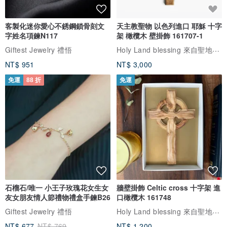
客製化迷你愛心不銹鋼鎖骨刻文
天主教聖物 以色列進口 耶穌 十字
字姓名項鍊N117
架 橄欖木 壁掛飾 161707-1
Holy Land blessing 來自聖地的祝福
Giftest Jewelry 禮悟
NT$ 951
NT$ 3,000
免運
88 折
免運
石榴石/唯一 小王子玫瑰花女生女
牆壁掛飾 Celtic cross 十字架 進
友女朋友情人節禮物禮盒手鍊B26
口橄欖木 161748
Holy Land blessing 來自聖地的祝福
Giftest Jewelry 禮悟
NT$ 677
NT$ 769
NT$ 1,200