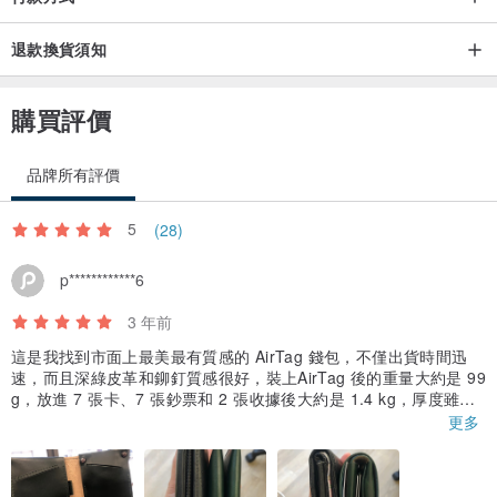
退款換貨須知
購買評價
品牌所有評價
5
(28)
p************6
3 年前
這是我找到市面上最美最有質感的 AirTag 錢包，不僅出貨時間迅
速，而且深綠皮革和鉚釘質感很好，裝上AirTag 後的重量大約是 99
g，放進 7 張卡、7 張鈔票和 2 張收據後大約是 1.4 kg，厚度雖然
比原始皮夾厚一點，但是這是藏匿 AirTag 的必要條件，實際用起來
更多
其實不會感到負擔 ☺️
另外我想特別分享，我在收到商品時遇到轉不動鉚釘的狀況，但是