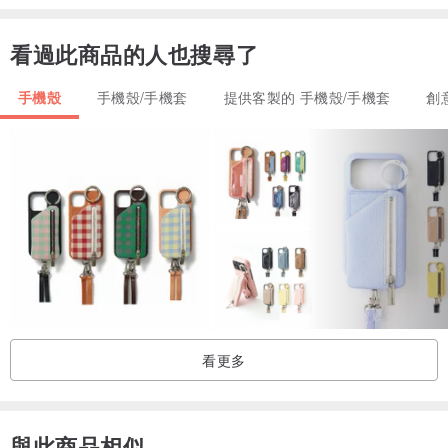
嚴格監控植鞣皮革的生產週期，以確保對環境的影響小：
看過此商品的人也搜尋了
沒有動物因其皮膚被殺死。相反，我們制革廠使用的生皮是食品工業
生產人類食用肉類的廢棄副產品。
手機殼
手機殼/手機套
提供客製的 手機殼/手機套
創
被植物鞣製的皮革製品採用天然單寧鞣製後，由於其化學生物學特
性，可以在其使用壽命結束時輕鬆處置。
我們的製革廠在淨化系統和廢物回收方面進行了巨額投資，使它們在
充分尊重人類和環境的前提下工作。
制革過程中使用的許多物質在不同領域中都得到了回收，再循環和再
利用。從生皮中去除的毛髮轉化為農業肥料；淨化廠產生的污泥在建
築領域中被再利用來製造磚塊。
從商標上可以識別的植鞣皮革不包含任何有毒物質，例如偶氮染料，
鎳，PCP或鉻VI
看更多
與此商品相似