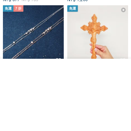
免運
7 折
免運
我要訂製
L'amour 星星珍珠手鏈 (白金色)
耶穌受難像木製十字架 24 公分
加入收藏
了解品牌
高，雕刻木製十字架，耶穌受難
像天主教十字架
ARLOS
AndyCarver
NT$ 4,641
NT$ 6,630
NT$ 1,560
免運
7 折