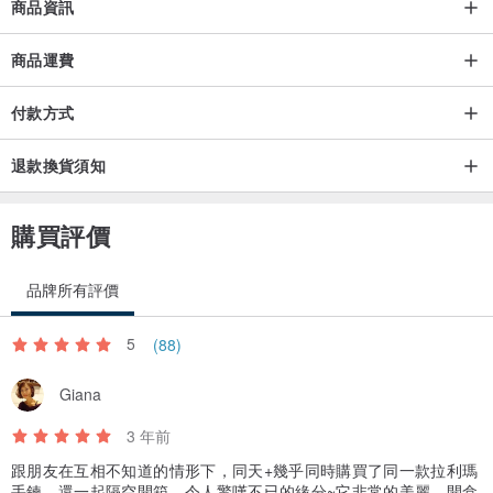
商品資訊
◇商品皆為手工訂製飾品，需5-7個工作天 如遇材料缺貨則會訊息告
知與溝通，如急需送禮者也私訊與我們溝通喔！
商品運費
付款方式
退款換貨須知
† 售後服務 †
◇進口彈力線屬正常消耗品，於購買半年內可享免費換線服務一次。
購買評價
◇保固效期過後更換彈力線，須酌收換線工本費。
◇如需維修會依情況收取工本費，請先傳照片以方便報價。
品牌所有評價
◇維修服務包含，尺寸調整、線材耗損更換。
5
(88)
◇保固效期過後可持續享有會員價維修服務。
◇保固服務僅限台灣本島。
Giana
◇以上售後服務，皆需自行負擔來回運費。
3 年前
跟朋友在互相不知道的情形下，同天+幾乎同時購買了同一款拉利瑪
手鍊，還一起隔空開箱，令人驚嘆不已的緣分~它非常的美麗，開盒