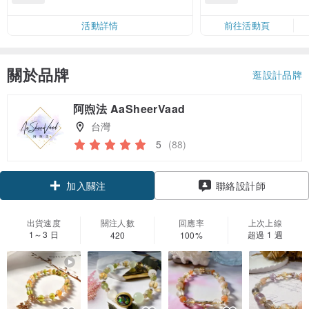
50
運費 NT$ 100
50
活動詳情
前往活動頁
關於品牌
逛設計品牌
阿煦法 AaSheerVaad
台灣
5
(88)
領優惠券
聯絡設計師
加入關注
出貨速度
關注人數
回應率
上次上線
1～3 日
超過 1 週
420
100%