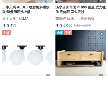
日本天馬 ALBET 復古風斜掛快
淡水珍珠耳環 PT900 鉑金 皮光極
取/層疊兩用洗衣籃
佳 近無瑕 耳勾設計
日本天馬TENMA
蘭佩軒 珍珠。手作輕珠寶
NT$ 455
NT$ 6,000
NT$ 7,500
9 折
免運
9 折
看其他商品
日本Like-it 可堆疊收納洗衣籃專
雙抽屜螢幕增高架(寬42CM) 收納
了解品牌
用 -滑滑便利輪 (專用輪)
書桌展示架 手工 客製化雷射雕刻
this-this 雜貨研究所
Pinocchio’s cabin
NT$ 234
NT$ 260
NT$ 3,026
NT$ 3,362