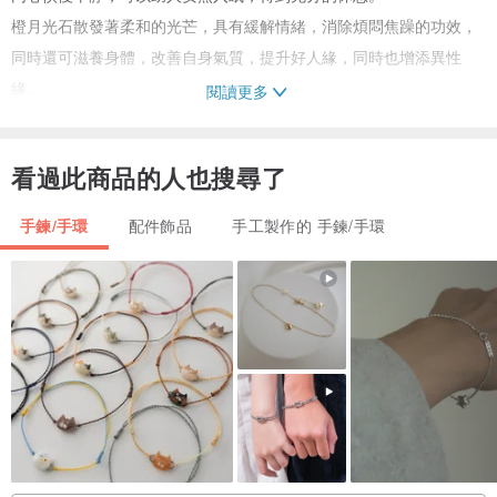
橙月光石散發著柔和的光芒，具有緩解情緒，消除煩悶焦躁的功效，
同時還可滋養身體，改善自身氣質，提升好人緣，同時也增添異性
緣。
閱讀更多
【瑪瑙】
看過此商品的人也搜尋了
瑪瑙被視為寶石中的「第三眼」，靈性十足，象徵友善與愛心，也代
表希望。長期佩戴瑪瑙，有助加強血液循環、促進新陳代謝，舒緩情
手鍊/手環
配件飾品
手工製作的 手鍊/手環
緒 幫助睡眠。
可以柔化我們的內心，讓人平靜下來，補充我們所失去的力量，重而
獲得平靜和和諧，好好愛護自己。
【珍珠】
水中生長的珍珠，具有水元素力量，讓虛弱的心輪緩緩展開，回到愛
的頻率，重新感動於生命的美好。
† 關於材質 †