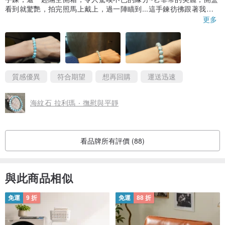
看到就驚艷，拍完照馬上戴上，過一陣瞄到...這手鍊彷彿跟著我很
久了在我手上好自然且融入，不知是不是錯覺，甚至覺得海藍紋路
更多
慢慢的浮現，越來越藍，謝謝阿煦法製作這麼美麗的拉利瑪，尺寸
也非常剛好是我想要的鬆緊度，感謝能尋找到一條這麼棒的拉利瑪
夥伴。(彩虹卡還讓我和朋友互相討論省思了好一陣呢😻)
質感優異
符合期望
想再回購
運送迅速
海紋石 拉利瑪 ‧ 撫慰與平靜
看品牌所有評價 (88)
與此商品相似
免運
9 折
免運
88 折