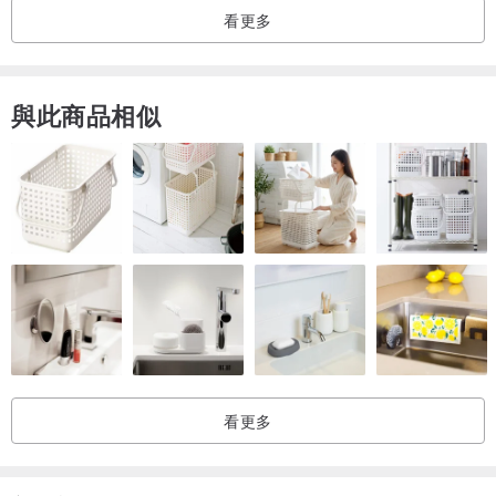
看更多
水晶名稱: 橙月光 / 瑪瑙 / 珍珠
天然礦石尺寸: 約8mm-9mm
與此商品相似
† 購買須知 †
◇由於每位客人手圍都有所不同，下單前先自行確認手圍，在製作時
會根據款式預留配戴空間，若想要特別貼合或寬鬆，可以備註說明。
◇賣場飾品皆為個人手作商品，非商品瑕疵恕不接受退款/退貨。
◇宇宙自然中天然礦石的生成都是獨一無二的生命，形成過程中會有
不同程度的冰裂、棉絮與礦缺，是大自然宇宙的匠心之作，使天然礦
石擁有獨特的美。商品皆以實物為準。以上情況屬非瑕疵範圍，完美
主義者請勿購買，購買即視同接受條款。
◇每顆天然礦石的形狀、大小、切割可能略有不同，因手作排列每顆
手珠大小如有0.5～1公分的誤差屬正常範圍。天然礦石的顏色深淺、
看更多
紋路都獨一無二，這是天然礦石的特性，顏色略有落差亦不屬於商品
瑕疵範圍。
◇商品在不同的燈光下拍攝會有色差問題，商品皆以實品為準。