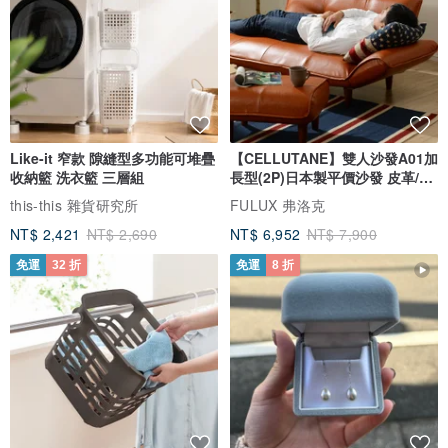
Like-it 窄款 隙縫型多功能可堆疊
【CELLUTANE】雙人沙發A01加
收納籃 洗衣籃 三層組
長型(2P)日本製平價沙發 皮革/燈
芯絨
this-this 雜貨研究所
FULUX 弗洛克
NT$ 2,421
NT$ 2,690
NT$ 6,952
NT$ 7,900
免運
32 折
免運
8 折