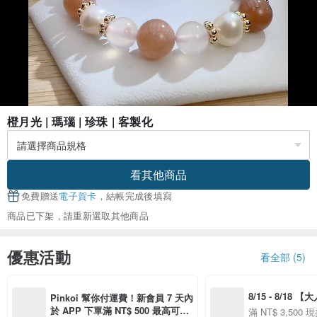
橙月光 | 瑪瑙 | 珍珠 | 客製化
看其他商品
免費贈送
電子賀卡
，結帳完成後填寫
商品已下架，請重新選取其他商品
優惠活動
看全部 (5)
8/15 - 8/18 
Pinkoi 幫你付運費！新會員 7 天內
季】滿 NT$3500
於 APP 下單滿 NT$ 500 最高可折
滿 NT$ 3,500 現