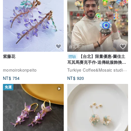
台北市
紫藤花
【台北】限量優惠-圖佳土
體驗
耳其馬賽克手作-送傳統服飾換裝
體驗
Turkiye Coffee&Mosaic studio土耳其咖啡與馬賽克燈工作坊
momoirokonpeito
NT$ 754
NT$ 920
免運