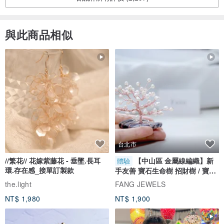
與此商品相似
台北市
//繁花// 花嫁紫藤花 - 垂墜.長耳
【中山區 金屬線編織】新
體驗
環.存在感_接單訂製款
手友善 寶石生命樹 招財樹 / 寶石
自選
the.light
FANG JEWELS
NT$ 1,980
NT$ 1,900