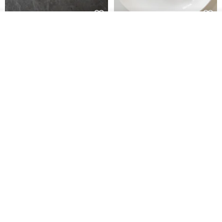
我要訂製
藤花 煌 耳環・耳夾
【繁花計畫】- 清冰
加入收藏
了解品牌
Dip art -nachugo-
紅花 hunghua
NT$ 2,125
NT$ 720
93 折
台北市
晶透紫藤花 垂墜樹脂/耳夾可
【療育時光】DIY製作2副
體驗
專屬UV膠乾燥花樹脂耳環 台北體
驗課程
KL珂蘿花設計
JYC.accessories