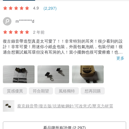
4.9
(2,297)
m*********d
2 年前
復古錄音帶造型真是太可愛了！！非常特別的耳夾！很少看到的設
計！非常可愛！用迷你小紙盒包裝，外面包氣泡紙，包裝仔細！很
適合想嘗試戴耳環但沒有耳洞的人！當小擺飾也很可愛療癒！也很
適合交換禮物！大力推薦！
更多
質感優異
符合期望
風格獨特
想再回購
龐克錄音帶/復古版/抗過敏鋼針/可改夾式/壓克力材質
看品牌所有評價 (2,297)