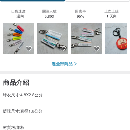
出貨速度
關注人數
回應率
上次上線
一週內
1 天內
5,803
95%
逛全部商品
商品介紹
球衣尺寸:4.8X2.8公分
籃球尺寸:直徑1.6公分
材質:密集板