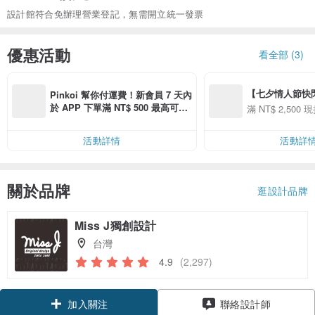
設計館符合免辦理營業登記，無需開立統一發票
優惠活動
看全部 (3)
【七夕情人節快閃】8
Pinkoi 幫你付運費！新會員 7 天內
用 APP 購買任一
於 APP 下單滿 NT$ 500 最高可折
滿 NT$ 2,500 現
00 現折 NT$100
運費 NT$ 100
活動詳情
活動詳
關於品牌
逛設計品牌
Miss J獨創設計
台灣
4.9
(2,297)
加入關注
聯絡設計師