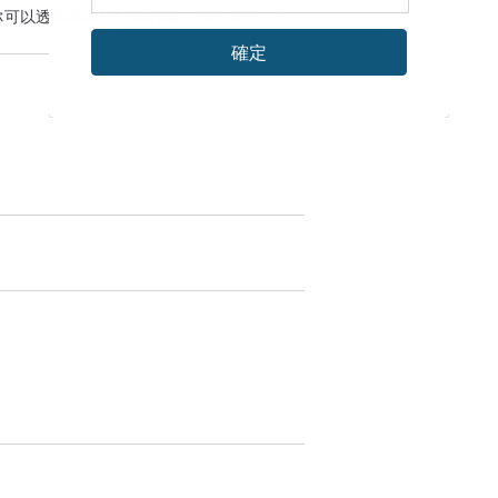
。記著，它們每一個都是已經停產，
你可以透過
聯絡設計師
討論合適的運送方式
，愈來愈貴亦會愈來愈難找。
確定
帶動中古市場價錢上升。
相或者相似款式都會直線升價！
人使過後價錢立刻狂飆，真的是飆，
個款價位會以倍數上升的……
告口號…是中古界真理…)。
不回，就算找得回都用天價下手…
一個只會更高價(除非成色差)。
小字條在包包內喔，不用怕。
轉季都很大工程…|||)，
愛錫包，只要習慣改變就不困難。
用多十年留給女兒也絕對沒問題！
歡亦希望能保存下去☪︎ *.。
懂貨客人 ⸜❤︎⸝。