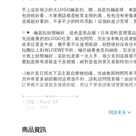
手上這款很少的大LOGO鑰匙扣，嗯…就是扣鑰匙呀、車
包掛很好看，大家應該都是較常走簡約風，包包沒有密集圖
這樣超好看的，不多不少的時尚亮點！這個款超少見呀，
⚐⚑˒˒鑰匙扣狀態極好，成色是美品喔！日本資料是閒置品
先說最重的的LOGO位置，銀光閃閃，完全沒有氧化或者
皮革位置是牛皮，幾乎看不出使用痕跡，狀態很好沒有任
扣圈位上刻有LOEWE字的，極仔細看會見到細痕，完全
大致上狀態極好，這款扣是第一次入手，很少見到這樣新淨
重點是附有原裝盒子及標籤，絕對是低預算又喜歡特別小
❍相片是日照光下店主親自實物拍攝，光線會因時間而有
另外有更多細節圖但這裡放不到，請私信問我拿喔！由於
訂單都不設退貨及換貨的呢，所以下單前請看清楚實物照
⋄┈┈┈┈┈┈┈┈⋄⋄⋄┈┈┈┈┈┈┈┈⋄
｜評級｜Rank SA
｜顏色｜咖啡
｜質材｜真皮
｜產地｜西班牙
⋄┈┈┈┈┈┈┈┈⋄⋄⋄┈┈┈┈┈┈┈┈⋄
商品資訊