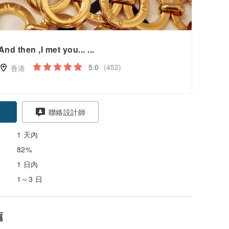
And then ,I met you... ...
5.0
(452)
香港
聯絡設計師
1 天內
82%
1 日內
1～3 日
薦