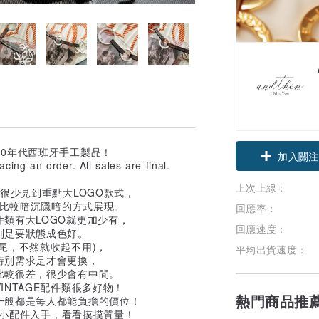
中古約80-90年代西班牙手工製品！
加入關注
ing an order. All sales are final.
上次上線：
很少見到重點大LOGO款式，
以比較暗沉隱暗的方式展現。
回應率：
類有大LOGO就更加少有，
回應速度：
別是要狀態成色好。
尾，不然就收起不用)，
平均出貨速度：
特別需求是才會更換，
比較很差，很少會有中間。
NTAGE配件類很多好物！
熱門商品推
一般都是每人都能負擔的價位！
先由小配件入手，看看摸摸質量！