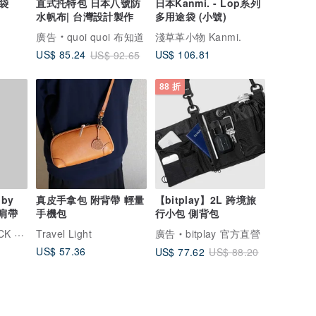
袋
直式托特包 日本八號防
日本Kanmi. - Lop系列
水帆布| 台灣設計製作
多用途袋 (小號)
廣告
quoi quoi 布知道
淺草革小物 Kanmi.
US$ 106.81
US$ 85.24
US$ 92.65
88 折
oby
真皮手拿包 附背帶 輕量
【bitplay】2L 跨境旅
皮肩帶
手機包
行小包 側背包
托比小黑
Travel Light
廣告
bitplay 官方直營
US$ 57.36
US$ 77.62
US$ 88.20