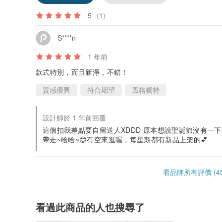
5
(1)
S****n
1 年前
款式特別，而且新淨，不錯！
質感優異
符合期望
風格獨特
設計師於 1 年前回覆
這個扣我差點要自留送人XDDD 原本想說聖誕節沒有一下
帶走~哈哈~😊有空來逛喔，每星期都有新品上架的💕
看品牌所有評價 (45
看過此商品的人也搜尋了