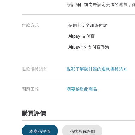
因為市場上成色好的中古包只會愈來愈少，走一個少一個
設計師目前尚未設定美國的運費，
世上現存多少個就是只有多少個，所以數上只會愈來愈少
而且很多品牌每隔一段時間就會上調售價，每次上調都會
或者品牌推出＂復刻款＂的話，Vintage參考款或者同
付款方式
信用卡安全加密付款
還要加上近年日韓藝人喜歡用vintage，一旦某款有藝
因為當段時間會有很多人瘋狂找一個款或者平替款，那幾
Alipay 支付寶
所以Vintage真的是早買早享受，遲買會漲價(這不是廣
這是我的親身體驗，有很多系列店主也在飲恨入坑遲…找
AlipayHK 支付寶香港
但問題是即使你知道是天價都迫於無奈要坑下去，因為等下
經常被問有關包包的保養問題₍ᐢ.ˬ.ᐢ₎，細節上我會附上
我個人習慣是轉季整理櫃子時順道一同拿出來保養(所以每次
退款換貨須知
點我了解設計館的退款換貨須知
其實中古包不太麻煩，剛入坑就是純粹要習慣定期保養及
中古包料子本來就極好，只要不粗暴使用及保存得宜，再
任何一個中古包都是我喜歡所以才會收集，所以希望你也會喜
☾︎.*·̩͙有興趣購買可以私信問清楚，隨意問，中古品只求有緣
問題回報
我要檢舉此商品
⚜️所有版權及商標均屬本產品品牌所擁有⚜️
購買評價
本商品評價
品牌所有評價