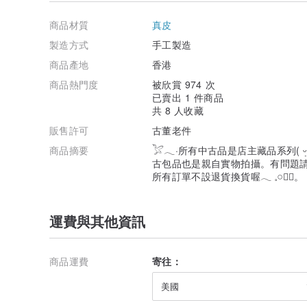
店主喜歡中古包很主要是因為舊年代的質料都比現代新款
從前中古品大部份工序都是✦手工製，從前沒有大量機器
商品材質
真皮
工匠手藝絕對比機器更要細膩很多，正如大家都喜歡手工
可是現今極大部份工序已經由機械製作再少量人手組合，
製造方式
手工製造
我覺得最簡單最直接易看可以用近年各品牌復刻的新版老
商品產地
香港
單單只是老花圖案上的細緻級數就已經完全不一樣。如果
商品熱門度
被欣賞 974 次
款式上，舊年代比較✦簡單長青耐看。現在其實很多新款
已賣出 1 件商品
然而新款比老款定價更高。新款設計上通常是用老款做基
共 8 人收藏
最終成品總會比從前的老款複雜(或者奇怪……)。相信大
販售許可
古董老件
愈簡單的愈能長久！! 愈年長下去會連衣服都回歸基礎款
商品摘要
𓅯𓂃·所有中古品是店主藏品系列( 
原料質量老款更加是比新款好，只要懂✦皮料就看得出，
古包品也是親自實物拍攝。有問題
其實主要是現在高級原料成本太高而且數量沒有以前的多
所有訂單不設退貨換貨喔𓂃 𓈒𓏸❁⃘。
再加上當年各品牌都沒有現在的"爛大街"周圍都有分店…
對成品有一定要求。以前並沒有現在的＂速食文化＂，一
運費與其他資訊
從✦五金上很明顯地看到新年代與舊年代的分別，很多新
但老款通常都不會，除了因為原料高配及技術仔細外，愈
不得不提香奈兒Vintage是貴得有道理，她很多款的扣
所以很多即使遠早至60 70年代的Vintage包只要保存
商品運費
寄往：
而現在能買到的新款，照我認識品牌中已經沒有一個五金
美國
很多人說買Vintage包其實是一種另類小投資，因為基