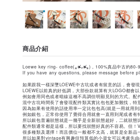
商品介紹
Loewe key ring- coffee(⁎⁍̴̛ᴗ⁍̴̛⁎)，100%真品
If you have any questions, please message before plac
如果跟我一樣深墜LOEWE中古坑或者有留意的話，會發現
LOEWE以前真的好低調，大部份款就算有大LOGO都會
例如會用同色或者暗線這種不高調但明顯見到的方式。配件
混中古坑時間長了會發現配件類其實比包包更加難找，特
因為如果有使用的話使用率一定比包包高(就是一用就用到
例如銀包，正常你使用了覺得合用就會一直用到尾或者有
所以銀包普遍狀態就是一幾乎是全新狀態超好，二就狀態
配件類通常都是這樣，所以要找狀態好真的不容易。但！VI
很多種類及選擇！而且價位一般都不太高，就算是全新品
所以如果對vintage有興趣但預算低的小資女可以考慮