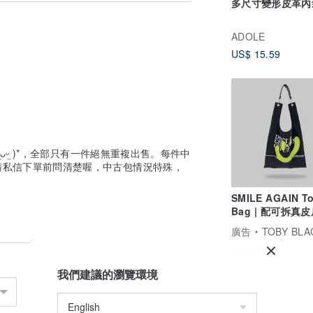
好極多，
多尺寸變形皮革內
只有手工的溫度。
達人親手製造的製品！
ADOLE
已經失去了從前的細緻。
花去拼一下舊年代的真老花，
US$ 15.59
你愛老花請找中古品！真的！
都是從老款復刻而來。
礎加添細節或者更改設計而來，
家都愈長大愈明白一件事，
，因為愈基本愈能百搭。
ᵕ̤ᴗᵕ̤ )*，全部只有一件絕無重複出售。每件中
新款物料大多都比老款次級。
請私信下單前問清楚喔，中古包情況特殊，
，地球資源已經愈來愈少呀…
受眾客人多數有一定收入，
SMILE AGAIN T
個包預期客人是用好多年的。
Bag | 配可拆真
款五金位使用一兩年就氧化變色，
廣告
TOBY BLACK 
早年代的五金部份是鍍真K金的！
US$ 54.94
位鏈條都含有真金，有黃金商認證的！
得當的話到今日五金仍然可以閃閃亮亮。
我們建議的瀏覽環境
是含有K金了，所以一般很易氧化。
本上很少很少掉價的只會升值升價，