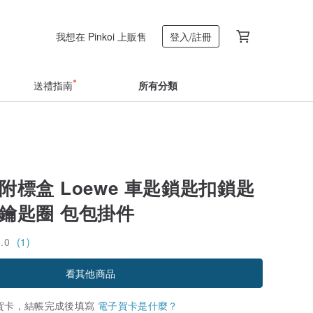
我想在 Pinkoi 上販售
登入/註冊
送禮指南
所有分類
附標盒 Loewe 車匙鎖匙扣鎖匙
扣鑰匙圈 包包掛件
5.0
(1)
看其他商品
賀卡，結帳完成後填寫
電子賀卡是什麼？