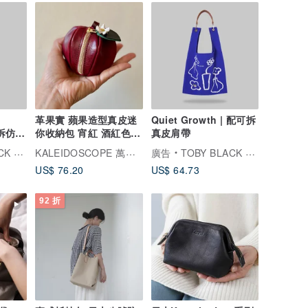
o
革果實 蘋果造型真皮迷
Quiet Growth | 配可拆
可拆仿毛
你收納包 宵紅 酒紅色
真皮肩帶
附花朵吊飾
KALEIDOSCOPE 萬花筒革藝
托比小黑
廣告
TOBY BLACK 托比小黑
US$ 76.20
US$ 64.73
92 折