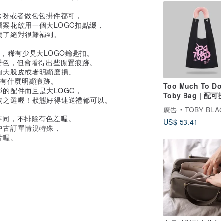
匙呀或者做包包掛件都可，
案花紋用一個大LOGO扣點綴，
賣了絕對很難補到。
，稀有少見大LOGO鑰匙扣。
變色，但會看得出些閒置痕跡。
何大脫皮或者明顯磨損。
沒有什麼明顯痕跡。
Too Much To D
的配件而且是大LOGO，
Toby Bag | 配
物之選喔！狀態好得連送禮都可以。
肩帶
廣告
TOBY BLACK 
不同，不排除有色差喔。
US$ 53.41
中古訂單情況特殊，
片喔。