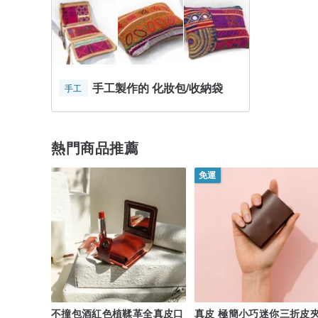
手工製作的 化妝包/收納袋
手工
熱門商品推薦
免運
不撞包酒紅色植鞣革全真皮口
真皮 極簡小巧迷你三折皮夾 