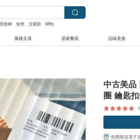
室收納
短夾
父親節
Miffy
風格文具
居家餐廚
品味美食
中古美品 
圈 鑰匙
免費贈送電子