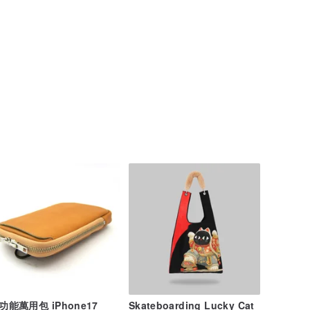
功能萬用包 iPhone17
Skateboarding Lucky Cat