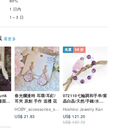
89%
1 日內
1～3 日
似
看更多
免運
88 折
unk
春光爛漫時 耳環/耳釘/
072110七輪調和手串/紫
防毒面具
耳夾 原創 手作 送禮 花
晶白晶/天然/手鏈/水晶/
能量石/原生態
HOBY_accessories_studio 荷比手作飾品
Hoshino Jewelry Kan
US$ 21.83
US$ 121.20
US$ 137.72