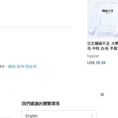
日文睡眠不足 大學
毛 中性 白色 手
秋冬聖誕禮物
hipster
US$ 35.59
69 -
錢包/皮夾/長短夾
我們建議的瀏覽環境