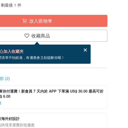
剩最後
1
件
放入購物車
收藏商品
賀卡，結帳完成後填寫
電子賀卡是什麼？
心加入收藏夾
寄出商品為 4 個工作天。（不包含假日）
望清單不怕錯過，有優惠會立刻提醒你喔！
 (2)
i 幫你付運費！新會員 7 天內於 APP 下單滿 US$ 30.00 最高可折
 6.00
情
有海外好設計
品跨境享運費折抵優惠