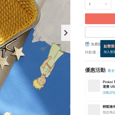
免費贈送電子
點擊愛
付款後，從備貨到
加入慾
優惠活動
看全部
Pinko
運費 US$
活動詳
輕鬆擁
指定商