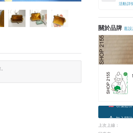
活動詳
關於品牌
逛設
確。
領優惠券
上次上線：
加入關注