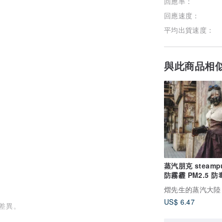
回應率：
回應速度：
平均出貨速度：
與此商品相
蒸汽朋克 steamp
防霧霾 PM2.5 
面罩 風鏡
熠先生的蒸汽大陸
US$ 6.47
差異。