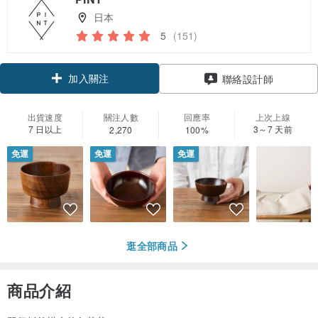
日本
5
(151)
加入關注
聯絡設計師
出貨速度
關注人數
回應率
上次上線
7 日以上
3～7 天前
2,270
100%
免運
免運
免運
逛全部商品
商品介紹