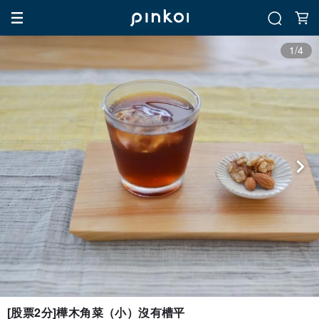
1/4
[股票2分]樺木角菜（小）沒有槽平