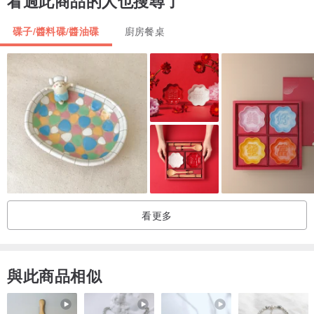
看過此商品的人也搜尋了
沒有選擇的成分和餐具放，我們希望你使用了很多。
碟子/醬料碟/醬油碟
廚房餐桌
樺木材質（天然油飾面）國內木材
[尺寸]垂直14×水平21×高度1.7厘米
[如何照顧]
□我一直在用天然油畫的天然原料。因為它是這樣的，可用於油畫餐
具，你可以放心地使用它。
□水浴後，擦去水分，如布料，請陰影。
看更多
在水□或浸泡，靜置，而濕，請盡量避免。
□洗滌劑就可以沒有任何問題使用。刷機，而不是太硬，沒關係，如果
我有一個海綿洗。
與此商品相似
□使用微波爐，餐具乾燥機的請避免。或引起突然的溫度變化大的翹
曲，存在裂紋的可能性。此外，請盡量避免盡可能多的，也可以適用