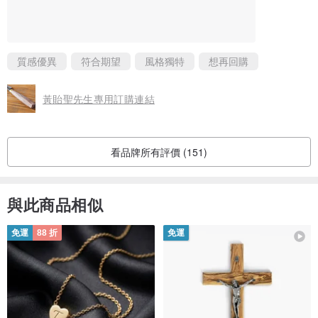
質感優異
符合期望
風格獨特
想再回購
黃貽聖先生專用訂購連結
看品牌所有評價 (151)
與此商品相似
免運
88 折
免運