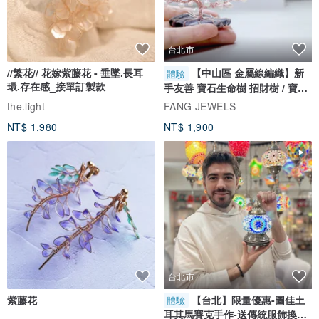
台北市
//繁花// 花嫁紫藤花 - 垂墜.長耳
【中山區 金屬線編織】新
體驗
環.存在感_接單訂製款
手友善 寶石生命樹 招財樹 / 寶石
自選
the.light
FANG JEWELS
NT$ 1,980
NT$ 1,900
台北市
紫藤花
【台北】限量優惠-圖佳土
體驗
耳其馬賽克手作-送傳統服飾換裝