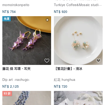
體驗
Turkiye Coffee&Mosaic studio土耳其咖啡與馬賽克燈工作坊
momoirokonpeito
NT$ 754
NT$ 920
免運
藤花 煌 耳環・耳夾
【繁花計畫】- 清冰
Dip art -nachugo-
紅花 hunghua
NT$ 2,125
NT$ 720
93 折