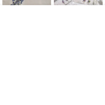
看其他商品
了解品牌
台北市
晶透紫藤花 垂墜樹脂/耳夾可
【療育時光】DIY製作2副
體驗
專屬UV膠乾燥花樹脂耳環 台北體
驗課程
KL珂蘿花設計
JYC.accessories
NT$ 1,292
NT$ 1,380
NT$ 1,150
免運