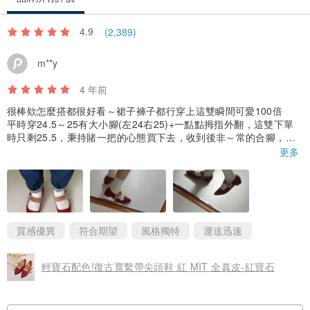
4.9
(2,389)
m**y
4 年前
很棒欸怎麼搭都很好看～裙子褲子都行穿上這雙瞬間可愛100倍
平時穿24.5～25有大小腳(左24右25)+一點點拇指外翻，這雙下單
時只剩25.5，秉持賭一把的心態買下去，收到後非～常的合腳，但
右腳還是會微微頂到鞋頭，不過平時已經習慣靠自己把鞋子撐大了
更多
所以沒問題😂😂😂😂
我是第一次買他們家的鞋，鞋子的質感非常好…慶幸自己有下單…
出貨也好迅速，未來會繼續觀望其他新款的✨✨✨
質感優異
符合期望
風格獨特
運送迅速
輕寶石配色!復古寬繫帶尖頭鞋 紅 MIT 全真皮-紅寶石