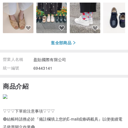
逛全部商品
營業人名稱
盈貽國際有限公司
統一編號
69443141
商品介紹
▽▽▽下單前注意事項▽▽▽
🔴結帳時請務必於『備註欄填上您的E-mail或條碼載具』以便後續電
子發票開立作業🔴