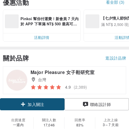
優惠活動
看全部 (3)
【七夕情人節快閃】8
Pinkoi 幫你付運費！新會員 7 天內
用 APP 購買任一
於 APP 下單滿 NT$ 500 最高可折
滿 NT$ 2,500 現
00 現折 NT$100
運費 NT$ 100
活動詳情
活動詳
關於品牌
逛設計品牌
Major Pleasure 女子鞋研究室
台灣
4.9
(2,389)
加入關注
聯絡設計師
出貨速度
關注人數
回應率
上次上線
一週內
3～7 天前
17,046
83%