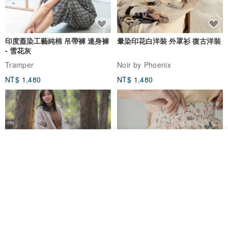
印度蓋染工藝純棉 吊帶褲 連身褲
暈染印花白洋裝 外罩衫 復古洋裝
- 雪花灰
Tramper
Noir by Phoenix
NT$ 1,480
NT$ 1,480
放入購物車
加入收藏
了解品牌
印度蓋染工藝純棉 長褲 －晚霞紅
【波麗印花】皇家鹿苑 澎澎熱氣
球 前短後長 鬆緊帶 長裙
Tramper
Mr. Greenwood