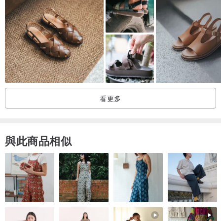
📝商品資訊：
✔商品材質：親膚羊皮
✔跟高：4cm
✔鞋墊：透氣豚皮
✔專櫃級防滑橡膠大底
✔產地：台灣
📌購買提醒
看更多
退換貨需自付運費75元，請保持商品完整度若退換商品狀態無法整新
將無法辦理。
與此商品相似