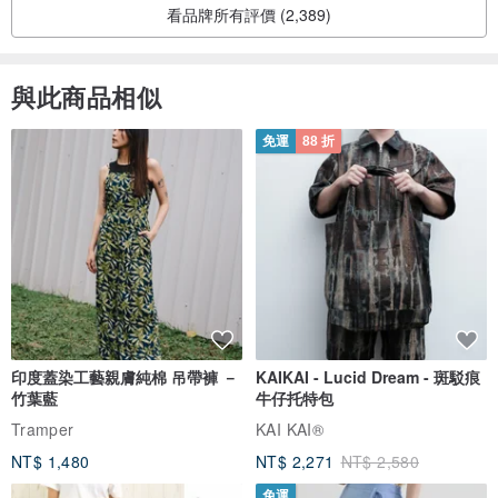
看品牌所有評價 (2,389)
與此商品相似
免運
88 折
印度蓋染工藝親膚純棉 吊帶褲 －
KAIKAI - Lucid Dream - 斑駁痕
竹葉藍
牛仔托特包
Tramper
KAI KAI®
NT$ 1,480
NT$ 2,271
NT$ 2,580
免運