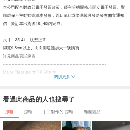
本公司配合財政部電子發票政策，經主管機關核准開立電子發票。響
應環保不主動郵寄紙本發票，以E-mail或條碼載具發送發票開立通知
信，於訂單出貨後48小時內完成。
-
尺寸：35-41，版型正常
腳寬9.5cm以上、肉肉腳建議加大一號購買
詳見商品頁試穿表
-----------------------------------------------------------------------
Major Pleasure 女子鞋研究室
閱讀更多
-----------------------------------------------------------------------
🔺任意雙層綁帶！寫一首歌交叉涼鞋 共四色🔺
末路狂花
www.pinkoi.com/product/dKESDaPp
看過此商品的人也搜尋了
披星戴月
www.pinkoi.com/product/fhmHewkY
涼鞋
涼鞋
手工製作的 涼鞋
鞋履襪品
小春日和
www.pinkoi.com/product/dKJGWRHe
春光乍洩
www.pinkoi.com/product/ewdiSXp4
-----------------------------------------------------------------------