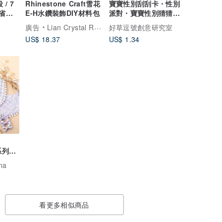
/ 7
Rhinestone Craft雪花
寶寶性別刮刮卡・性別
省電 |
E-H水鑽裝飾DIY材料包
派對・寶寶性別猜猜・
寶寶活動刮刮卡
廣告
Lian Crystal Rhinestone
好草逗號創意研究室
US$ 18.37
US$ 1.34
系列】
五件
na
看更多相似商品