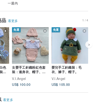
一週內
商品
1 / 4
看更多
免運
免運
免運
白色
女嬰手工針織粉紅色套
嬰兒手工針織裝：毛
女嬰手工
裝套
裝：連身衣、帽子、襪
衣、褲子、帽子。
連衣裙、
、靴
子。帶回家的衣服。
襪子。
V.I.Angel
V.I.Angel
V.I.Angel
US$ 100.00
US$ 105.00
US$ 105
似
看更多