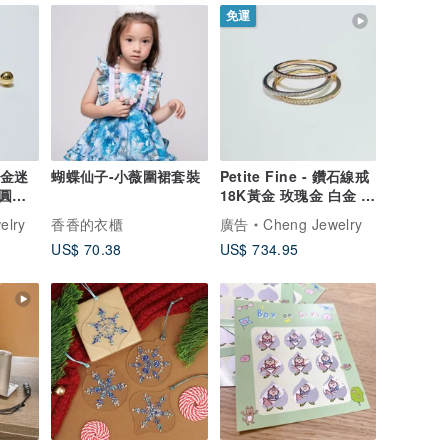
免運
8k金迷
蝴蝶仙子-小薇圍裙套裝
Petite Fine - 鑽石線戒
圓珠_
18K黃金 玫瑰金 白金 母
親節禮盒
elry
香香的衣櫃
廣告
Cheng Jewelry
US$ 70.38
US$ 734.95