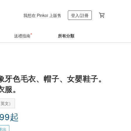
我想在 Pinkoi 上販售
登入/註冊
送禮指南
所有分類
象牙色毛衣、帽子、女嬰鞋子。
衣服。
：英文）
.99
起
寄出