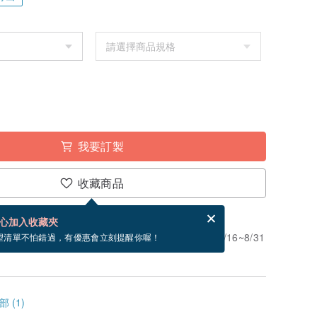
我要訂製
收藏商品
賀卡，結帳完成後填寫
電子賀卡是什麼？
心加入收藏夾
」。付款後需 4 個工作天製作。現在下單預估 8/16~8/31
望清單不怕錯過，有優惠會立刻提醒你喔！
 (1)