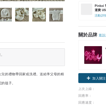
Pinko
運費 US$
活動詳
關於品牌
逛設
確。
生兒的禮物帶回家或洗禮。送給準父母的精
加入關注
配的毯子。
上次上線：
回應率：
回應速度：