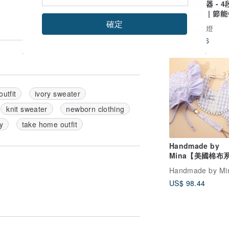
鹽療癒啟動器 - 4段 
段遙控調光 | 節能
安全認證 (3W)
確定
榮耀療癒鹽燈
US$ 111.36
outfit
ivory sweater
knit sweater
newborn clothing
y
take home outfit
Handmade by
Mina【美國棉布
漫漫玫瑰花園彌月
Handmade by Mi
套組
US$ 98.44