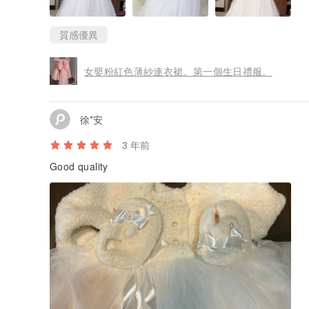
質感優異
女嬰粉紅色薄紗連衣裙。第一個生日禮服。
徐*安
3 年前
Good quality