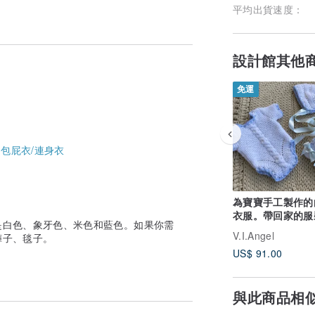
平均出貨速度：
設計館其他
免運
-
包屁衣/連身衣
為寶寶手工製作的
衣服。帶回家的服
是白色、象牙色、米色和藍色。如果你需
裝：連身衣、帽子
V.I.Angel
褲子、毯子。
子。
US$ 91.00
與此商品相