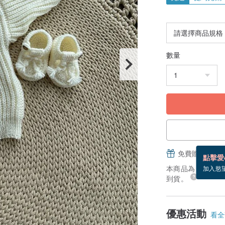
數量
免費贈送電子
點擊愛
本商品為「接單訂製
加入慾
到貨。
優惠活動
看全部