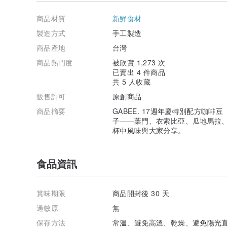
這一支來自瓜地馬拉、科班雨林產區的咖啡，採用了二次
商品材質
新鮮食材
堅持品質管控的同時，瓦爾瑪莊園在
環境永續發展
的這一
提供動物棲息，也利用_咖啡殘渣作為有機堆肥實踐零浪費
製造方式
手工製造
廠_讓水資源能被回收利用，能夠盡力維護『地球屏障—
商品產地
台灣
✦ 衣索比亞－烏拉嘎－水洗
商品熱門度
被欣賞 1,273 次
已賣出 4 件商品
古吉產區的烏拉嘎鎮大家應該都不陌生，作為最受大眾喜
共 5 人收藏
有一貫優雅的白花香氣、柑橘及熟果的上揚清甜香氣，將
販售許可
原創商品
𓅪 𓅫 𓅫 咖啡豆履歷
商品摘要
GABEE. 17週年慶特別配方咖啡豆『
〖產國〗衣索比亞＋瓜地馬拉＋葉門＋台灣
子——葉門、衣索比亞、瓜地馬拉
〖產區〗Guji Oromia + Coban +Matari + Zhuo Wu Mo
杯中風味與大家分享。
〖品種〗Heirloom + Caturra + Arabica + SL34
〖處理法〗 水洗＋日曬
〖風味〗蜂蜜、巧克力、硬核水果、烏龍茶
食品資訊
〖烘焙度〗中淺焙＋中深焙
𓂅 乾粉香氣：烤花生、葡萄清香
𓂅 前端風味：蜂蜜、硬核水果
賞味期限
商品開封後 30 天
𓂅 中端主軸：精品巧克力的甜感與醇度
過敏原
無
𓂅 尾端韻味：烏龍茶般綿長，還有柔順的body感
𓂅 𓂅
保存方法
常溫、避免高溫、乾燥、避免陽光