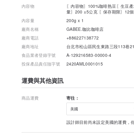
𓂅 香氣 ●●●●○
內容物
〖內容物〗100%咖啡熟豆〖生豆
𓂅 酸質 ●●●○○
量〗200 ±5公克 〖保存期限〗12
𓂅 甜感 ●●●●○
𓂅 醇厚 ●●●○○
內容量
200g x 1
𓂅 苦味 ●●●○○
廠商名稱
GABEE.咖比咖啡店
𓇢 𓇢
廠商電話
+886227138772
𓇢 研磨刻度
廠商地址
台北市松山區民生東路三段113巷2
義式機、摩卡壺 ➔ 細研磨
愛樂壓、虹吸壺、冰滴 ➔ 中研磨
食品業者登錄字號
A-129216583-00000-4
法壓壺、手沖 ➔ 粗研磨
投保產品責任險字號
2420AML0001015
𓎺𓎹𓏋𓏊 保存方式：避免高溫潮濕
運費與其他資訊
商品運費
寄往：
美國
設計師目前尚未設定美國的運費，