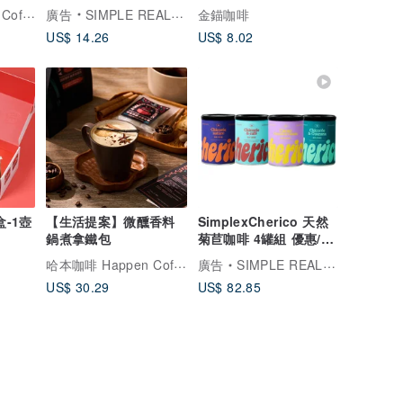
Coffee Stopover聯名
樣簡單 冷泡更甘甜
哈本咖啡 Happen Coffee
廣告
SIMPLE REAL 想望咖啡
金錨咖啡
US$ 14.26
US$ 8.02
盒-1壺
【生活提案】微醺香料
SimplexCherico 天然
鍋煮拿鐵包
菊苣咖啡 4罐組 優惠/低
咖啡因咖啡 伴手禮
哈本咖啡 Happen Coffee
I
廣告
SIMPLE REAL 想望咖啡
US$ 30.29
US$ 82.85