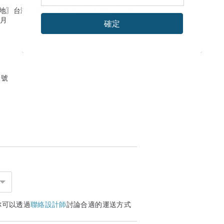
產地〗台灣／葉門／瓜地馬拉／衣索比亞〖容
個月
確定
1號
你可以透過
聯絡設計師
討論合適的運送方式