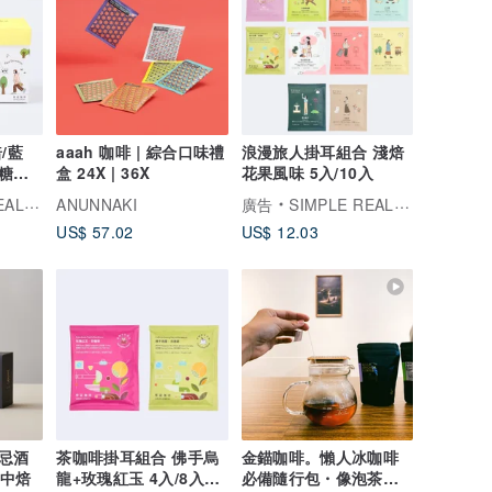
/藍
aaah 咖啡 | 綜合口味禮
浪漫旅人掛耳組合 淺焙
糖
盒 24X | 36X
花果風味 5入/10入
想望咖啡
ANUNNAKI
廣告
SIMPLE REAL 想望咖啡
US$ 57.02
US$ 12.03
忌酒
茶咖啡掛耳組合 佛手烏
金錨咖啡。懶人冰咖啡
 中焙
龍+玫瑰紅玉 4入/8入
必備隨行包・像泡茶一