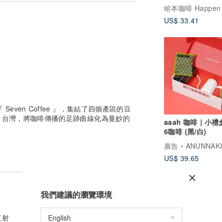
浸潤發酵的方式，大幅提升了咖啡的風味，
塊也不遺餘力，不但_保留大面積原生森林_
US$ 33.41
_的觀念，更設計了_特殊的生態水洗處理
—雨林生態系』
愛的精品產區，這支使用傳統水洗的豆子帶
其他三隻豆子的香氣與口感襯托的更有質感
 Seven Coffee 』，集結了四個產區的豆
、台灣，將咖啡傳播的足跡曲線化為曼妙的
aaah 咖啡 | 小禮
untain
6咖啡 (黑/白)
廣告
ANUNNAK
US$ 39.65
我們建議的瀏覽環境
直射