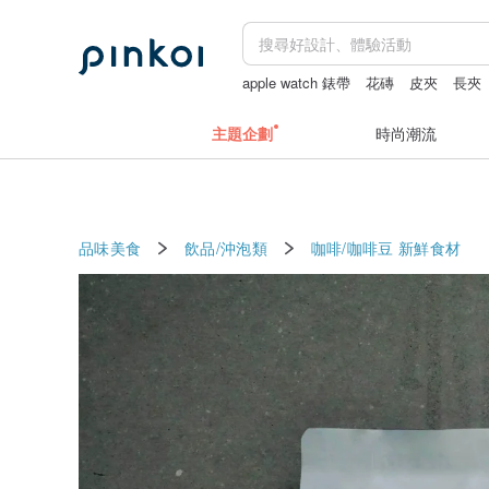
apple watch 錶帶
花磚
皮夾
長夾
主題企劃
時尚潮流
品味美食
飲品/沖泡類
咖啡/咖啡豆
新鮮食材