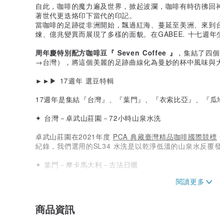
自此，咖啡的魔力遍及世界，掀起波瀾，咖啡有時彷彿回
著世代更迭烙印下當代的印記。
當咖啡的足跡從非洲開始，飄過紅海、蔓延至美洲、來到
煉、億兆變異而展現了多樣的面貌。在GABEE. 十七週
周年慶特別配方咖啡豆『 Seven Coffee 』
，集結了四個
→台灣），將這個美麗的足跡曲線化為曼妙的杯中風味與
►►▶︎ 17週年 選豆特輯
17週年是集結『台灣』、『葉門』、『衣索比亞』、『瓜
✦ 台灣－卓武山莊園－72小時山泉水洗
卓武山莊園在2021年度
PCA 典藏臺灣精品咖啡國際競標
紀錄，我們選用的SL34 水洗是以乾淨低溫的山泉水反覆
✦ 葉門－摩卡馬大利－古法日曬
葉門最著名的就是風味厚實、狂野的日曬豆，葉門作為最
栽種、手挑篩選櫻桃及傳統後製處理。馬大利是葉門最高
商品資訊
✦ 瓜地馬拉－瓦爾馬－二次浸潤發酵水洗