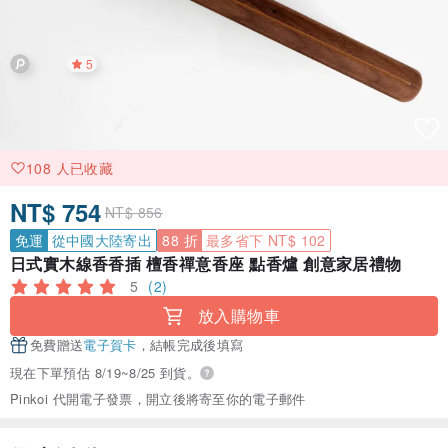
5
108 人已收藏
NT$ 754
NT$ 856
免運
從中國大陸寄出
88 折
最多省下 NT$ 102
日式實木線香香插 檀香禪意香座 點香爐 創意家居禮物
5
(2)
放入購物車
免費贈送
電子賀卡
，結帳完成後填寫
現在下單預估 8/19~8/25 到貨。
Pinkoi 代開電子發票，開立後將寄至你的電子郵件