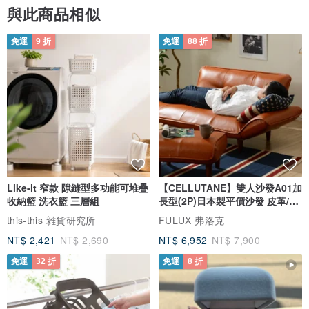
與此商品相似
免運
9 折
免運
88 折
Like-it 窄款 隙縫型多功能可堆疊
【CELLUTANE】雙人沙發A01加
收納籃 洗衣籃 三層組
長型(2P)日本製平價沙發 皮革/燈
芯絨
this-this 雜貨研究所
FULUX 弗洛克
NT$ 2,421
NT$ 2,690
NT$ 6,952
NT$ 7,900
免運
32 折
免運
8 折