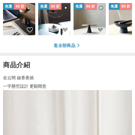
免運
88 折
免運
88 折
免運
88 折
免運
88 折
逛全部商品
商品介紹
在云間 線香香插
一字懸空設計 更顯閒意