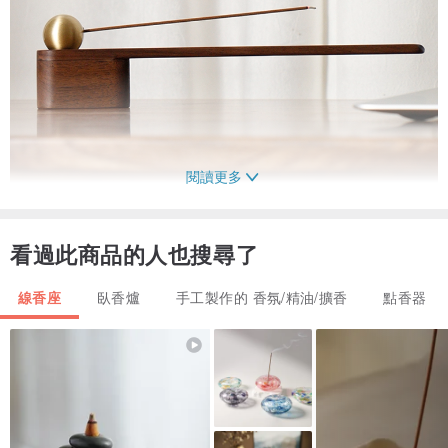
閱讀更多
看過此商品的人也搜尋了
簡約輕盈設計 空間感更強烈
線香座
臥香爐
手工製作的 香氛/精油/擴香
點香器
相較於常規香插底座設計，一字懸空的視覺感更為輕盈，簡約中流露
著清閒，無憂的意境。