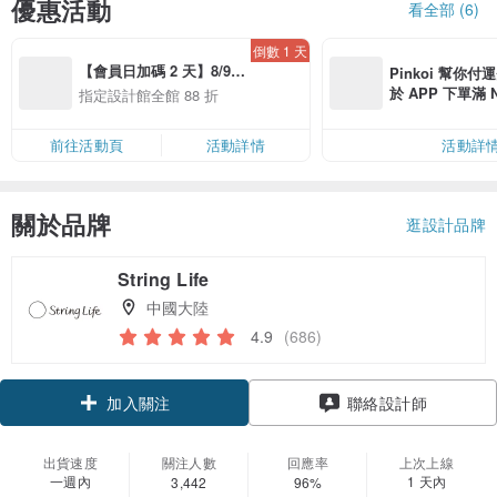
優惠活動
看全部 (6)
倒數 1 天
【會員日加碼 2 天】8/9-
Pinkoi 幫你付
8/10 精選設計限定 88 折
於 APP 下單滿 
指定設計館全館 88 折
運費 NT$ 100
前往活動頁
活動詳情
活動詳
關於品牌
逛設計品牌
String Life
中國大陸
4.9
(686)
加入關注
聯絡設計師
出貨速度
關注人數
回應率
上次上線
一週內
1 天內
3,442
96%