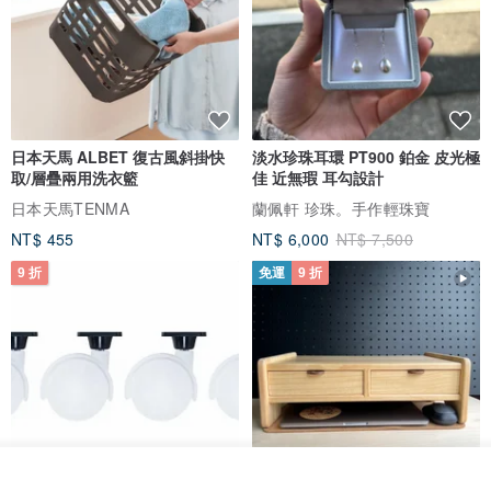
日本天馬 ALBET 復古風斜掛快
淡水珍珠耳環 PT900 鉑金 皮光極
取/層疊兩用洗衣籃
佳 近無瑕 耳勾設計
日本天馬TENMA
蘭佩軒 珍珠。手作輕珠寶
NT$ 455
NT$ 6,000
NT$ 7,500
9 折
免運
9 折
放入購物車