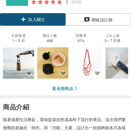
5
(315)
加入關注
聯絡設計師
出貨速度
關注人數
回應率
上次上線
1～3 日
3～7 天前
498
97%
逛全部商品
商品介紹
隨著減塑生活興起，環保提袋自然成為時下流行的單品。這次我們要
挑戰的是融合「時尚」與「功能」元素，設計出一款能夠裝各式各樣