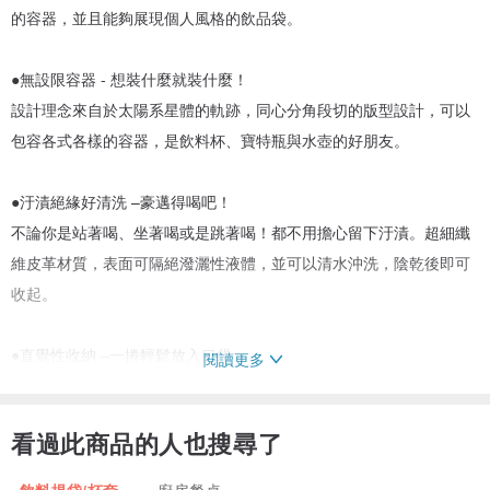
的容器，並且能夠展現個人風格的飲品袋。
●無設限容器 - 想裝什麼就裝什麼！
設計理念來自於太陽系星體的軌跡，同心分角段切的版型設計，可以
包容各式各樣的容器，是飲料杯、寶特瓶與水壺的好朋友。
●汙漬絕緣好清洗 –豪邁得喝吧！
不論你是站著喝、坐著喝或是跳著喝！都不用擔心留下汙漬。超細纖
維皮革材質，表面可隔絕潑灑性液體，並可以清水沖洗，陰乾後即可
收起。
●直覺性收納 –一捲輕鬆放入口袋
閱讀更多
隨手一捲放入口袋或小包，就不用擔心會忘記帶他出門了！
看過此商品的人也搜尋了
●皮革高質感 –哥提的是質感，姊提的是時髦
「超細纖維皮革」是一種人造纖維材質，組織結構與真皮相似，具有