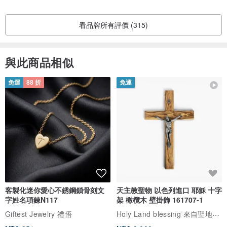
看品牌所有評價 (315)
與此商品相似
免運
88 折
免運
客製化迷你愛心不銹鋼鎖骨刻文
天主教聖物 以色列進口 耶穌 十字
字姓名項鍊N117
架 橄欖木 壁掛飾 161707-1
Holy Land blessing 來自聖地的祝福
Giftest Jewelry 禮悟