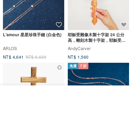
L'amour 星星珍珠手鏈 (白金色)
耶穌受難像木製十字架 24 公分
高，雕刻木製十字架，耶穌受難
像天主教十字架
ARLOS
AndyCarver
NT$ 4,641
NT$ 6,630
NT$ 1,560
免運
7 折
看其他商品
了解品牌
基督教婚禮禮物 桌上擺設 橄欖木
La Joie 藍月亮石閃耀項鏈 (玫瑰