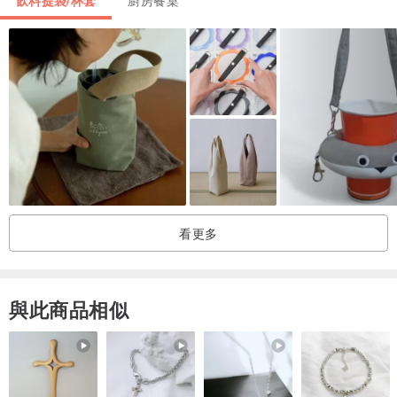
飲料提袋/杯套
廚房餐桌
可碰水與媲美真皮的強韌性等特點。
●立體磁釦設計 –幫你挺住每一刻
提袋上方具有磁釦設計，裝入容器後釦起可在放置時保持提袋立體，
輕鬆提起隨行。
●為什麼是2.0？
太陽系飲品袋的原版在2017年誕生，隨著2018年禁塑令的實施，很高
興看到越來越多的人對於環保意識的重視，開始自備環保杯、環保瓶
看更多
等容器。使用者的行為變化帶動了太陽系的進化，有一部分的環保容
器體積較大，因此太陽系飲品袋2.0將版型重新設計調整，可以更穩當
得裝置大型容器。另外在使用習慣上，增加了收納與押釦的功能設
與此商品相似
計，讓每一個使用者能夠更順暢得在生活中享受喝飲料的樂趣！
●清潔方式：超細纖維材料基本上不太容易沾附髒污，若需清洗以清水
洗淨即可，切勿使用清潔劑或洗碗精，請陰乾勿曬太陽，也請勿用吹