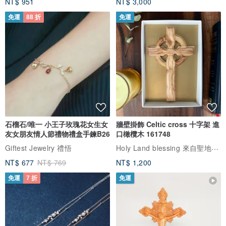
NT$ 951
NT$ 3,000
免運
88 折
免運
石榴石/唯一 小王子玫瑰花女生女
牆壁掛飾 Celtic cross 十字架 進
友女朋友情人節禮物禮盒手鍊B26
口橄欖木 161748
Holy Land blessing 來自聖地的祝福
Giftest Jewelry 禮悟
NT$ 677
NT$ 769
NT$ 1,200
免運
7 折
免運