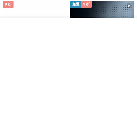
9 折
免運
9 折
放入購物車
加入收藏
了解品牌
日本Like-it 可堆疊收納洗衣籃專
雙抽屜螢幕增高架(寬42CM) 收納
用 -滑滑便利輪 (專用輪)
書桌展示架 手工 客製化雷射雕刻
this-this 雜貨研究所
Pinocchio’s cabin
NT$ 234
NT$ 260
NT$ 3,026
NT$ 3,362
免運
68 折