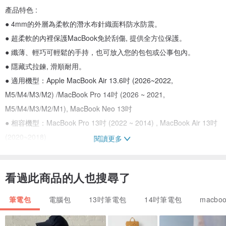
產品特色 :
● 4mm的外層為柔軟的潛水布針織面料防水防震。
● 超柔軟的內裡保護MacBook免於刮傷, 提供全方位保護。
● 纖薄、輕巧可輕鬆的手持，也可放入您的包包或公事包內。
● 隱藏式拉鍊, 滑順耐用。
● 適用機型：Apple MacBook Air 13.6吋 (2026~2022,
M5/M4/M3/M2) /MacBook Pro 14吋 (2026 ~ 2021,
M5/M4/M3/M2/M1), MacBook Neo 13吋
● 相容機型：MacBook Pro 13吋 (2022 ~ 2014) , MacBook Air 13吋
(2020~2018)
閱讀更多
● 顏色：有黑色, 深海藍, 酒紅色, 軍綠色, 綠色, 水藍色 6種選擇
● 外部尺寸：32 x 23.4 x 2.2 cm
看過此商品的人也搜尋了
● 內部尺寸：31.5 x 22.2 x 1.8 cm
● 重量：約 182 g
筆電包
電腦包
13吋筆電包
14吋筆電包
macboo
● 材質：Neoprene潛水布料