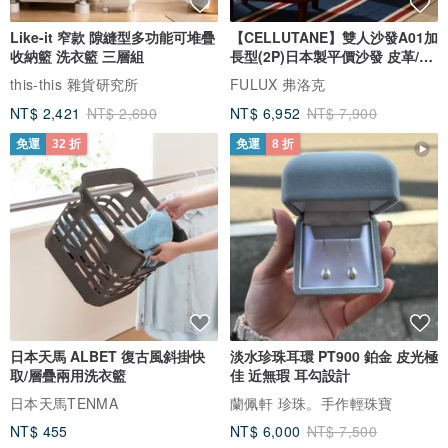
Like-it 窄款 隙縫型多功能可堆疊
【CELLUTANE】雙人沙發A01加
收納籃 洗衣籃 三層組
長型(2P)日本製平價沙發 皮革/燈
芯絨
this-this 雜貨研究所
FULUX 弗洛克
NT$ 2,421
NT$ 2,690
NT$ 6,952
NT$ 7,900
免運
32 折
免運
8 折
日本天馬 ALBET 復古風斜掛快
淡水珍珠耳環 PT900 鉑金 皮光極
取/層疊兩用洗衣籃
佳 近無瑕 耳勾設計
日本天馬TENMA
蘭佩軒 珍珠。手作輕珠寶
NT$ 455
NT$ 6,000
NT$ 7,500