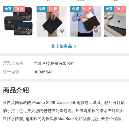
免運
78 折
免運
78 折
免運
78 折
免運
78 折
逛全部商品
營業人名稱
光隆科技股份有限公司
統一編號
96945548
商品介紹
來自英國倫敦的 Pipetto 2026 Classic Fit 電腦包，纖薄、輕巧可輕鬆
的手持，也可放入您的包包或公事包內。外層為柔軟的潛水布針織面
料防水防震, 超柔軟的內裡保護MacBook免於刮傷, 提供全方位保護。