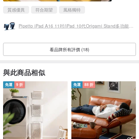
質感優異
符合期望
風格獨特
Pipetto iPad A16 11吋/iPad 10代Origami Stand多功能站立殼
看品牌所有評價 (18)
與此商品相似
免運
9 折
免運
88 折