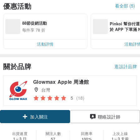
優惠活動
看全部 (5)
88節促銷活動
Pinkoi 幫你付
於 APP 下單滿 
每件享 78 折
運費 NT$ 100
活動詳情
活動詳
關於品牌
逛設計品牌
Glowmax Apple 周邊館
台灣
5
(18)
加入關注
聯絡設計師
出貨速度
關注人數
回應率
上次上線
1～3 日
1～3 天前
57
100%