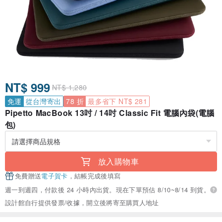
NT$ 999
NT$ 1,280
免運
從台灣寄出
78 折
最多省下 NT$ 281
Pipetto MacBook 13吋 / 14吋 Classic Fit 電腦內袋(電腦
包)
放入購物車
免費贈送
電子賀卡
，結帳完成後填寫
週一到週四，付款後 24 小時內出貨。現在下單預估 8/10~8/14 到貨。
設計館自行提供發票/收據，開立後將寄至購買人地址