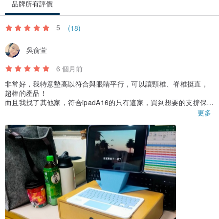
品牌所有評價
5
(18)
吳俞萱
6 個月前
非常好，我特意墊高以符合與眼睛平行，可以讓頸椎、脊椎挺直，
超棒的產品！
而且我找了其他家，符合ipadA16的只有這家，買到想要的支撐保護
套好高興🥰
更多
與視線平行的感覺真的很好～不用駝背低頭了😽
如果這個髒了、壞了勢必再回購！