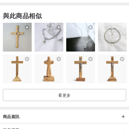
施-'s - ，帕格，柴犬
與此商品相似
L尺寸
大約35面39㎝
大約36到40厘米領
法國鬥牛犬，A可卡 -
LL尺寸
各地的39面42㎝
約40脖43㎝
ģRetoriba - ，Fureburu（大）
看更多
[Shakusun]請參考慮
商品資訊
XS