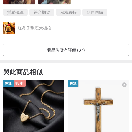
臉圍30至35㎝
質感優異
符合期望
風格獨特
想再回購
脖圍31至36㎝
適合西施犬，智衛哥犬，柴犬
紅鼻子馴鹿犬祖拉
看品牌所有評價 (37)
大號
與此商品相似
臉圍35至39㎝
脖圍36至40厘米
免運
88 折
免運
擬合方法鬥犬，Yoshikunika卡犬基礎Shakusun
LL