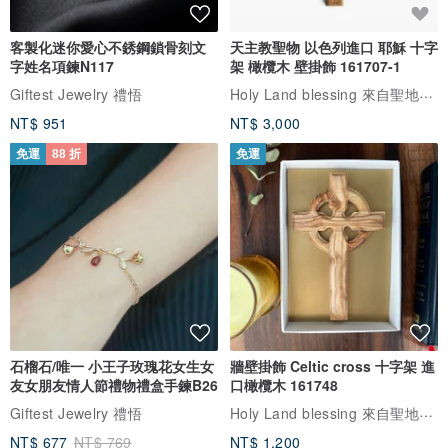
臉圍39〜42㎝
客製化迷你愛心不銹鋼鎖骨刻文
天主教聖物 以色列進口 耶穌 十字
脖圍40至43㎝
字姓名項鍊N117
架 橄欖木 壁掛飾 161707-1
飛度黃金獵犬，Hokuni鬥牛犬（大）的基礎上Shakusun
Holy Land blessing 來自聖地的祝福
Giftest Jewelry 禮悟
NT$ 951
NT$ 3,000
在單時，請在備註列著名您的需求基礎Shakusun。
免運
88 折
免運
☆XS，S，M，L，有LL。
產地/製造方法
產地/日本手工
石榴石/唯一 小王子玫瑰花女生女
牆壁掛飾 Celtic cross 十字架 進
友女朋友情人節禮物禮盒手鍊B26
口橄欖木 161748
Holy Land blessing 來自聖地的祝福
Giftest Jewelry 禮悟
NT$ 677
NT$ 769
NT$ 1,200