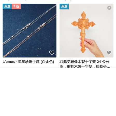
免運
7 折
免運
L'amour 星星珍珠手鏈 (白金色)
耶穌受難像木製十字架 24 公分
高，雕刻木製十字架，耶穌受難
像天主教十字架
ARLOS
AndyCarver
放入購物車
加入收藏
了解品牌
NT$ 4,641
NT$ 6,630
NT$ 1,560
免運
7 折