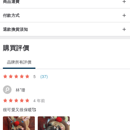
商品運費
臉圍20〜25厘米
付款方式
脖圍21〜26㎝
兼容吉爾娃娃，小狗，貓的Shakusun
退款換貨須知
購買評價
小號
品牌所有評價
臉圍25〜30厘米
5
(37)
脖圍26〜31㎝
林*珊
兼容貴賓犬，博美犬，臘腸狗 - Shakusun
4 年前
很可愛又很保暖🥰
中號