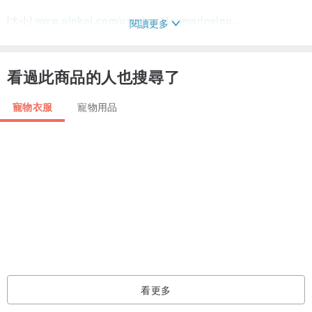
[大小]
www.pinkoi.com/userimg/dogmarineinu...
閱讀更多
XS尺寸
看過此商品的人也搜尋了
面對約20〜25厘米
21臍帶繞頸至26㎝
寵物衣服
寵物用品
貓，帕皮 - ，奇瓦瓦
大小S
面對約25〜30厘米
約26脖31㎝
T-觸發器 - 美元，博美犬，男鴨子
M尺寸
大約30面35㎝
看更多
31臍帶繞頸至36㎝