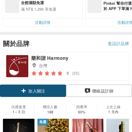
全館滿額免運
Pinkoi 幫你付
於 APP 下單滿 
滿 NT$ 1,299 享免運
運費 NT$ 100
活動詳情
活動詳
關於品牌
逛設計品牌
樂和諧 Harmony
台灣
5
(55)
加入關注
聯絡設計師
出貨速度
關注人數
回應率
上次上線
1～3 日
1 天內
188
60%
免運