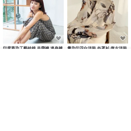
印度蓋染工藝純棉 吊帶褲 連身褲
暈染印花白洋裝 外罩衫 復古洋裝
- 雪花灰
放入購物車
Tramper
Noir by Phoenix
加入收藏
了解品牌
NT$ 1,480
NT$ 1,480