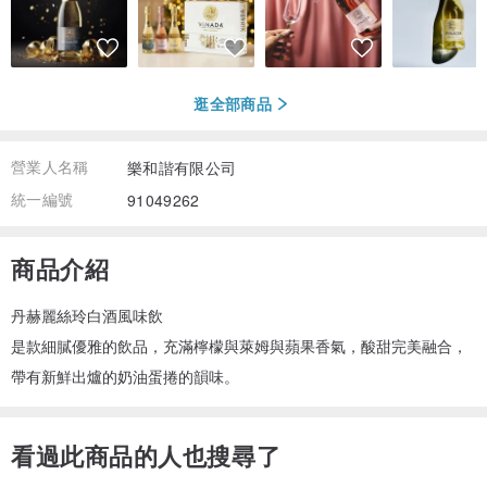
逛全部商品
營業人名稱
樂和諧有限公司
統一編號
91049262
商品介紹
丹赫麗絲玲白酒風味飲
是款細膩優雅的飲品，充滿檸檬與萊姆與蘋果香氣，酸甜完美融合，
帶有新鮮出爐的奶油蛋捲的韻味。
看過此商品的人也搜尋了