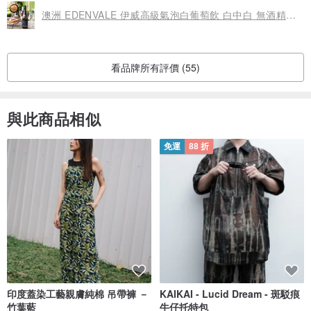
澳洲 EDENVALE 伊威高級氣泡白葡萄飲 白中白 無酒精氣泡酒
看品牌所有評價 (55)
與此商品相似
免運
88 折
印度蓋染工藝親膚純棉 吊帶褲 －
KAIKAI - Lucid Dream - 斑駁痕
竹葉藍
牛仔托特包