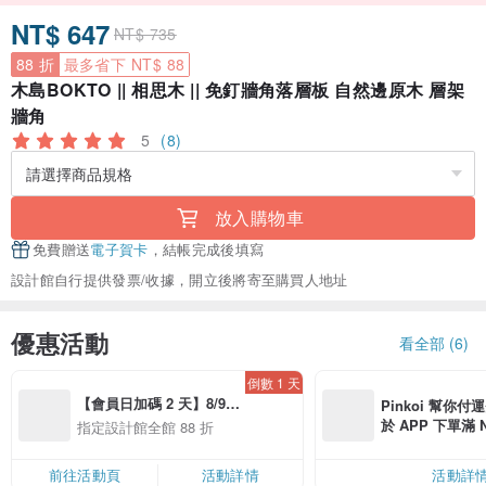
NT$ 647
NT$ 735
88 折
最多省下 NT$ 88
木島BOKTO || 相思木 || 免釘牆角落層板 自然邊原木 層架
牆角
5
(8)
放入購物車
免費贈送
電子賀卡
，結帳完成後填寫
設計館自行提供發票/收據，開立後將寄至購買人地址
優惠活動
看全部 (6)
倒數 1 天
【會員日加碼 2 天】8/9-
Pinkoi 幫你付
8/10 精選設計限定 88 折
於 APP 下單滿 
指定設計館全館 88 折
運費 NT$ 100
前往活動頁
活動詳情
活動詳