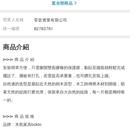
逛全部商品
營業人名稱
零壹實業有限公司
統一編號
82783781
商品介紹
⌲⌲⌲ 商 品 介 紹
安裝簡單方便，只需撕開雙面膠條的保護膜，黏貼至牆面就輕鬆完成
擺設了。層板有打孔，若需提高承重量，也可鑽孔安裝上牆。
自然邊的造型是最貼近天然的樹木原型，木工師傅將木材剖開後，順
著天然的紋路打磨光滑，保留來自大自然的紋路，每一片都是獨特唯
一的。
⌲⌲⌲ 商 品 規 格
品牌：木島家具bokto