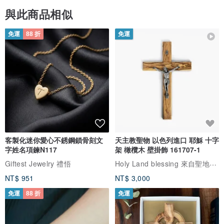
與此商品相似
免運
88 折
免運
客製化迷你愛心不銹鋼鎖骨刻文
天主教聖物 以色列進口 耶穌 十字
字姓名項鍊N117
架 橄欖木 壁掛飾 161707-1
Holy Land blessing 來自聖地的祝福
Giftest Jewelry 禮悟
NT$ 951
NT$ 3,000
免運
88 折
免運