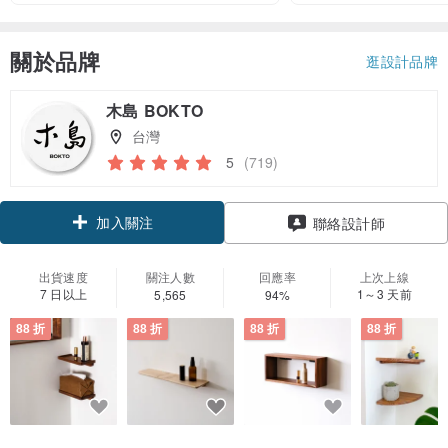
關於品牌
逛設計品牌
木島 BOKTO
台灣
5
(719)
加入關注
聯絡設計師
出貨速度
關注人數
回應率
上次上線
7 日以上
1～3 天前
5,565
94%
88 折
88 折
88 折
88 折