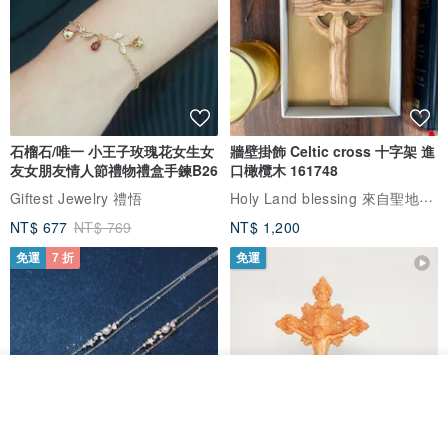
石榴石/唯一 小王子玫瑰花女生女
牆壁掛飾 Celtic cross 十字架 進
友女朋友情人節禮物禮盒手鍊B26
口橄欖木 161748
Holy Land blessing 來自聖地的祝福
Giftest Jewelry 禮悟
NT$ 677
NT$ 769
NT$ 1,200
免運
7 折
免運
放入購物車
加入收藏
了解品牌