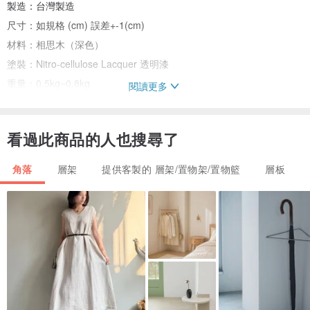
製造：台灣製造
尺寸：如規格 (cm) 誤差+-1(cm)
材料：相思木（深色）
塗裝：Nitro-cellulose Lacquer 透明漆
重量：0.5kg~0.8kg
閱讀更多
組裝：（兩種方式擇一）
方法一：將層板背面的雙面膠條保護膜撕開，黏貼於平整的牆面或櫃
看過此商品的人也搜尋了
體。
方法二：牆上鑽孔，將層板鎖上牆壁。
角落
層架
提供客製的 層架/置物架/置物籃
層板
⌲⌲⌲ 保 養 須 知
髒污用清水擦拭即可
由於木材有毛細孔，長期置於潮濕、高溫環境，可能會彎曲變形，請
好好對待木頭。
每件木材都有獨特的天然紋理，木紋及顏色都是獨一無二的。