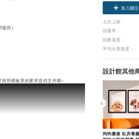
加入關注
上次上線：
用提供）
回應率：
回應速度：
平均出貨速度：
設計館其他
片按照模板里的要求提供文件喔~
狗狗畫像 臥房餐