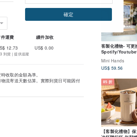
確定
，
首件運費
續件加收
客製化禮物- 可更
S$ 12.73
US$ 0.00
多，
Spotify/Youtu
3 到貨 | 提供追蹤
版面LED 發光相
Mini Hands
US$ 59.56
貨時收取的金額為準。
/zUcukunG
與物流寄送天數估算。實際到貨日可能因付
85 折
數預計收到時間以免錯過送禮比較保險，中
時間。
【客製化禮物】保
7-11、全家、萊爾富便利店自取**，收件
冰杯隨行杯 似顔繪