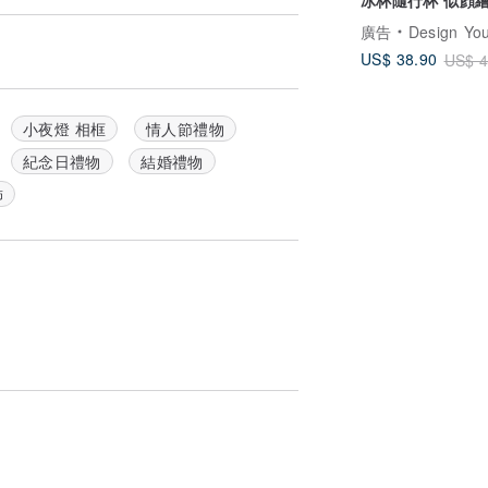
便利店需填寫“商店編號”。
訂製 生日禮送朋
廣告
Design Your Own Wine 香港酒
智能櫃、7-11/OK便利店、Shell油站
」「便利店地址＋便利店名稱+便利店代
US$ 38.90
US$ 4
的通知，需要客人及時的配合按「 申報相
小夜燈 相框
情人節禮物
紀念日禮物
結婚禮物
飾
作用的紙質燈罩