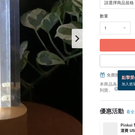
數量
免費贈送電子
點擊愛
本商品為「接單訂製
加入慾
到貨。
優惠活動
看全部
Pinko
運費 US$