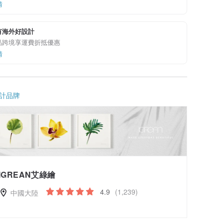
情
有海外好設計
品跨境享運費折抵優惠
情
計品牌
IGREAN艾綠繪
4.9
(1,239)
中國大陸