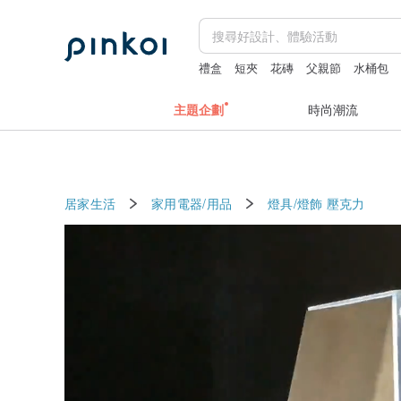
禮盒
短夾
花磚
父親節
水桶包
主題企劃
時尚潮流
居家生活
家用電器/用品
燈具/燈飾
壓克力