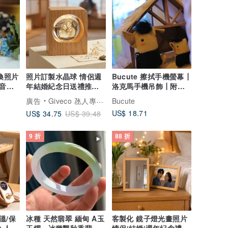
換照片
照片訂製水晶球 情侶週
Bucute 擦拭手機螢幕┃
be音樂
年結婚紀念日送禮推薦
洛克馬手機吊飾┃附耳
架
專屬創意擺件
機塞┃生日禮物
廣告
Giveco 氹人專門店
Bucute
US$ 18.71
US$ 34.75
US$ 39.48
9 折
88 折
溫/保
冰種 天然翡翠 緬甸 A玉
客製化 鏡子燈光畫照片
 人像
玉鐲 • 冰種飄秋香翡翠
情侶/結婚/週年紀念禮物