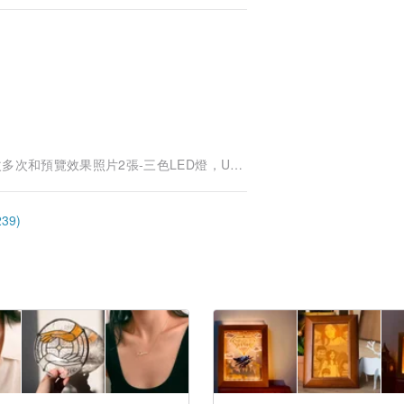
效果照片2張-三色LED燈，USB和AAA電池兩供電
39)
意義的滿驚喜禮物。時光匆匆，讓我們把
業典禮，派對，母親節、父親節，聖誕節，