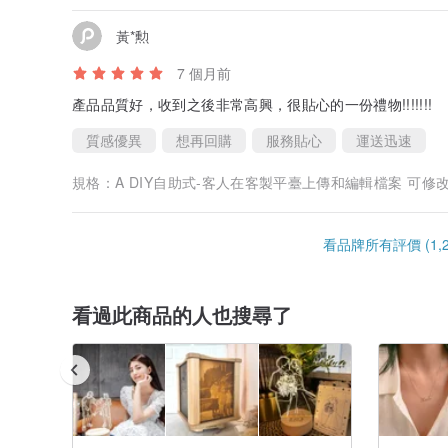
黃*勲
7 個月前
產品品質好，收到之後非常高興，很貼心的一份禮物!!!!!!!
質感優異
想再回購
服務貼心
運送迅速
規格：
A DIY自助式-客人在客製平臺上傳和編輯檔案 可修改多次和預覽
看品牌所有評價 (1,2
看過此商品的人也搜尋了
❤️
定製您專屬的回憶
個性化亞克力小夜燈是一份很有紀念
那些美好的一刻好好地珍藏：婚禮，生日，週年紀念，畢