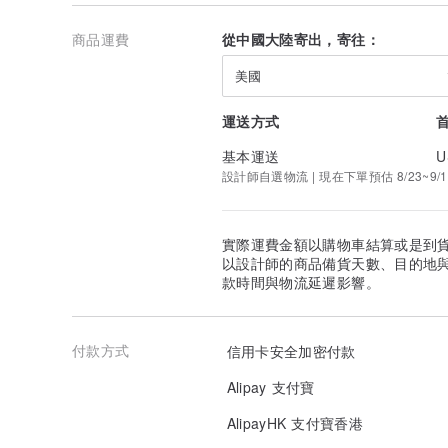
✼••┈┈┈┈┈┈┈┈┈┈┈┈┈••✼
商品運費
從中國大陸寄出，寄往：
＜製作好後的出貨時間＞
什麼時候出貨？！！
美國
因為是客製化商品，需要時間製作
正常
1-3天出貨
，中午12點之前確認設計最快可當天出貨
需要
註明加急和需要收到的日期
提醒設計師。
運送方式
基本運送
U
最快當天加急的服務是免費的，但如果遇到節日或訂單太
免費的加急服務不能保證一定當天出貨。
設計師自選物流 | 現在下單預估 8/23~9/1
如果一定需要當天出貨請滿足以下條件，
1、中午12點之前確認設計，
2、已經完成實名認證（台灣），
實際運費金額以購物車結算或是到
3，加購當天出貨的收費服務
www.pinkoi.com/product
以設計師的商品備貨天數、目的地
款時間與物流延遲影響。
＜運輸時間 ＞
最快可以什麼時候收到？！！
請先加上上面的製作時間，然後加上運輸時間。
付款方式
信用卡安全加密付款
台灣最快2-4天送達，香港最快1-2天。
最快的時間需要看順豐的航班（運氣），所以請以最長天
Alipay 支付寶
途無法加急。台灣香港似乎星期天不送貨的喔，請計算好
AlipayHK 支付寶香港
台灣使用順豐和快捷運輸方式，
可寄家和公司地址，也可在