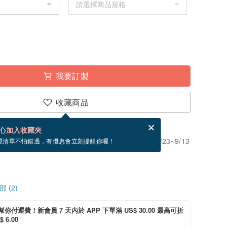
我要訂製
收藏商品
賀卡，結帳完成後填寫
電子賀卡是什麼？
心加入收藏夾
」。付款後需 4 個工作天製作。現在下單預估 8/23~9/13
望清單不怕錯過，有優惠會立刻提醒你喔！
 (2)
i 幫你付運費！新會員 7 天內於 APP 下單滿 US$ 30.00 最高可折
 6.00