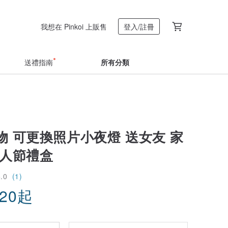
我想在 Pinkoi 上販售
登入/註冊
送禮指南
所有分類
物 可更換照片小夜燈 送女友 家
情人節禮盒
5.0
(1)
.20
起