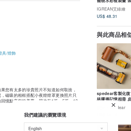
寵物水彩複製畫 
2幅
IGREAN艾綠繪
US$ 48.31
與此商品相
燈具/燈飾
400kB的大小，請客人自己檢查好相片尺寸
如果您有太多的珍貴照片不知道如何取捨，
spedear客製化
吧，磁吸的相框搭配小夜燈燈罩更換照片只
林膠捲記憶相冊 
請看以下商品。
回憶點亮您的美夢。照片有1張，5張，12
匙扣版
廣告
spedear
我們建議的瀏覽環境
US$ 34.16
B