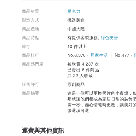
商品材質
壓克力
製造方式
機器製造
商品產地
中國大陸
商品特點
有提供客製服務,
綠色友善
庫存
10 件以上
商品排行
No.6,370 -
居家生活
| No.477 -
商品熱門度
被欣賞 4,287 次
已賣出 8 件商品
共 22 人收藏
販售許可
原創商品
▼ 相片尺寸要求，短邊大於1000像素（pixel）或大於
商品摘要
這是一個可以更換照片的小夜燈，
那就讓他們都成為家居日常的裝飾
▼這個商品只訂製照片加文字版本的燈片，其他款式燈片
需一秒，雖心情隨時更改，讓美好的
如果您只需要多1張替換的畫面，也可以選購以下商品
張選項可選
Spotify燈片加購區：
pinkoi.com/product/StCvvJjP
IG燈片加購區：
pinkoi.com/product/geGE8HZY
照片加文字燈片加購區：
pinkoi.com/product/QdJUpXF
運費與其他資訊