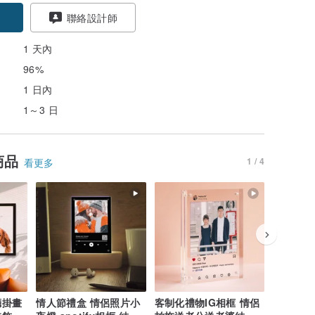
聯絡設計師
1 天內
96%
1 日內
1～3 日
商品
1 / 4
看更多
廳掛畫
情人節禮盒 情侶照片小
客制化禮物IG相框 情侶
訂製我們