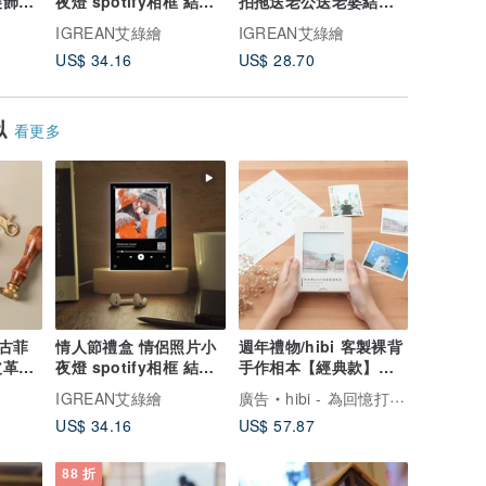
裝飾畫
夜燈 spotify相框 結婚
拍拖送老公送老婆結婚
文字記錄
周年紀念情人節禮物
週年紀念 情人節禮盒
情人節/
IGREAN艾綠繪
IGREAN艾綠繪
IGREA
US$ 34.16
US$ 28.70
US$ 60.
似
看更多
復古菲
情人節禮盒 情侶照片小
週年禮物/hibi 客製裸背
皮革鑰
夜燈 spotify相框 結婚
手作相本【經典款】紀
周年紀念情人節禮物
念禮物 生日禮物
IGREAN艾綠繪
廣告
hibi - 為回憶打造專屬的家
US$ 34.16
US$ 57.87
88 折