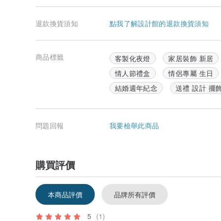
地址寫格式「便利店地址＋便利店名稱+便利店代碼」全家
香港使用順豐和快捷運輸方式，
可寄家和公司地址，可在順豐
退款換貨須知
點我了解設計館的退款換貨須知
自取**。地址寫格式「順豐智能櫃地址+順豐智能櫃代號
碼」。
台灣客人
請註冊實名認證和使用預先委任，留意EZ WAY
商品標籤
客製化夜燈
家居裝飾 新居
符」按鈕才可以儘快最快地出貨和收到貨物喔~
情人節禮盒
情侶專屬 生日
＜關於商品＞
結婚週年紀念
送禮 設計 擺
- 壓克力相框尺寸 9x13x2cm
- 木質燈座 6x 14.5x 3.5cm
- 整個畫面為半透明
- 有兩種木質燈座，
問題回報
我要檢舉此商品
A單色白光LED燈USB電源供電
B白、暖白、黃三色LED燈，USB和AA電池兩種供電
- 亞克力和燈座是可以分開的，後面是擺放有一個起反光
- 有免費的禮物包裝和空白的心意卡片
購買評價
小夜燈和相框的區別：
本商品評價
品牌所有評價
5
(1)