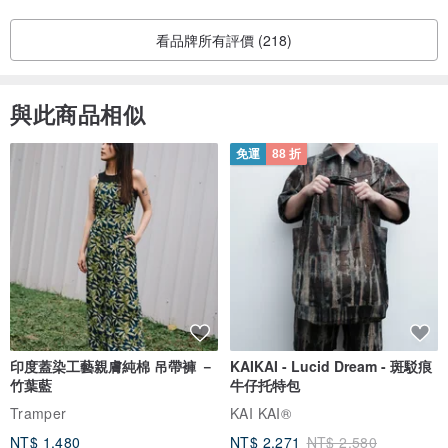
看品牌所有評價 (218)
與此商品相似
免運
88 折
印度蓋染工藝親膚純棉 吊帶褲 －
KAIKAI - Lucid Dream - 斑駁痕
竹葉藍
牛仔托特包
Tramper
KAI KAI®
NT$ 1,480
NT$ 2,271
NT$ 2,580