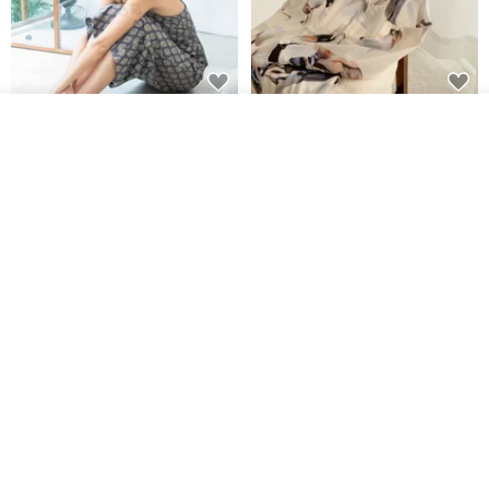
印度蓋染工藝純棉 吊帶褲 連身褲
暈染印花白洋裝 外罩衫 復古洋裝
看其他商品
- 雪花灰
了解品牌
Tramper
Noir by Phoenix
NT$ 1,480
NT$ 1,480
印度蓋染工藝純棉 長褲 －晚霞紅
【波麗印花】皇家鹿苑 澎澎熱氣
球 前短後長 鬆緊帶 長裙