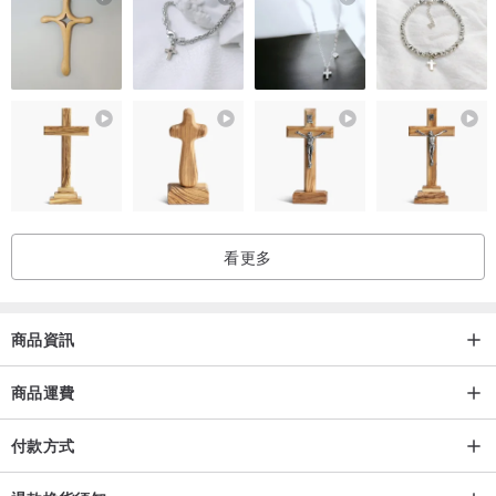
☻ 需急件者請先聊聊問過時間是否來得及，會優先安排繪製
☻ 不接受大改姿勢
☻ 傳圖後可以告訴我您的大致想法來讓我畫
☻ 把您的想法寫的越詳細，越能快速得到您喜歡的結婚書約哦
☻ 免費加字、修改、多種背景色可選擇
☻如商品為「電子檔」非實體商品！以email傳送成品圖喔
☻似顏繪皆親手繪製，無法與照片100%還原，線條是較簡化的，可
接受再下單
看更多
☻下單後，即代表您同意以您選定照片交給我們進行客製化的繪圖與
設計，因客製化產品需投入較多的時間成本，客製化產品製作後無法
進行再銷售，因此除非我們不能提供商品或履行服務，否則無法因不
商品資訊
滿意風格退還繪圖費用，敬請知悉。
☻因每台電腦都有色差，所以電腦與實品有小色差為正
商品運費
常非屬瑕疵唷～恕不接受色差及與想像不符的條件要求
付款方式
退貨或重印
☻尊重智慧財產權，我們無法接受沒有版權授權的客製委託，例如未