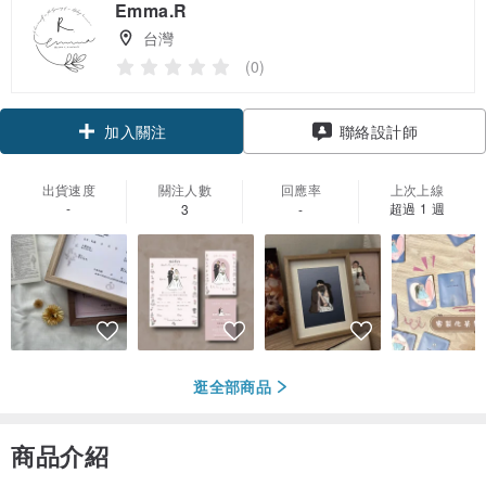
Emma.R
台灣
(0)
加入關注
聯絡設計師
出貨速度
關注人數
回應率
上次上線
-
超過 1 週
3
-
逛全部商品
商品介紹