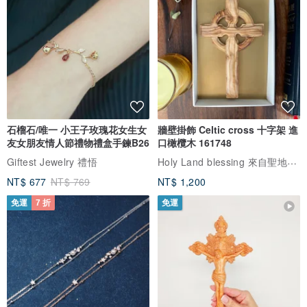
石榴石/唯一 小王子玫瑰花女生女
牆壁掛飾 Celtic cross 十字架 進
友女朋友情人節禮物禮盒手鍊B26
口橄欖木 161748
Holy Land blessing 來自聖地的祝福
Giftest Jewelry 禮悟
NT$ 677
NT$ 769
NT$ 1,200
免運
7 折
免運