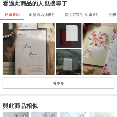
看過此商品的人也搜尋了
尺寸｜A4大小
材質｜象牙卡、萊尼紙、水彩紙
結婚書約
似顏繪結婚書約
提供客製的 結婚書約
證書
磅數｜ 220~260磅 有一定厚度
檔案｜ PDF、JPG 、PNG
畫風｜可愛俏皮、質感韓系、簡約色塊
🌱加購項目
♥︎ 寵物：$200
♥︎ 精緻服裝：龍鳳掛、原住民服裝⋯等特殊服裝
♥︎ 背景：摩天輪、建築物、山水畫⋯等
♥︎ 急件：請私訊設計師，確認是否來得及排單
看更多
🌱𝑶𝒓𝒅𝒆𝒓𝒊𝒏𝒈 似顏繪下單流程
傳圖聊聊討論傳圖聊聊討論→ 下單購買→ 開始繪圖→ 完稿校稿 →可
與此商品相似
免費微調 →領取檔案or 開始印刷製作→ 出貨