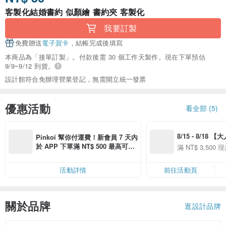
客製化結婚書約 似顏繪 書約夾 客製化
我要訂製
免費贈送
電子賀卡
，結帳完成後填寫
本商品為「接單訂製」。付款後需 30 個工作天製作。現在下單預估
9/9~9/12 到貨。
設計館符合免辦理營業登記，無需開立統一發票
優惠活動
看全部 (5)
8/15 - 8/18 
Pinkoi 幫你付運費！新會員 7 天內
季】滿 NT$3500
於 APP 下單滿 NT$ 500 最高可折
滿 NT$ 3,500 現
50
運費 NT$ 100
50
活動詳情
前往活動頁
關於品牌
逛設計品牌