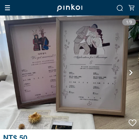
1/9
NT$ 50