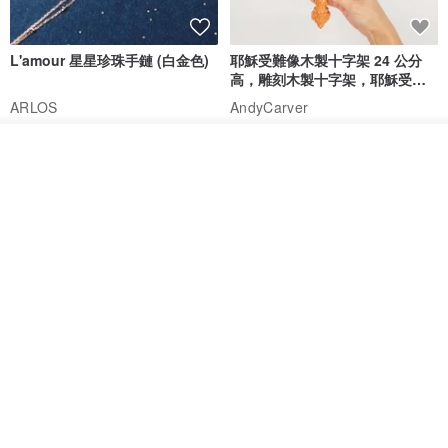
L'amour 星星珍珠手鏈 (白金色)
耶穌受難像木製十字架 24 公分
高，雕刻木製十字架，耶穌受難
像天主教十字架
ARLOS
AndyCarver
NT$ 4,641
NT$ 6,630
NT$ 1,560
我要訂製
免運
7 折
加入收藏
了解品牌
基督教婚禮禮物 桌上擺設 橄欖木
La Joie 藍月亮石閃耀項鏈 (玫瑰
雙層站立十字架 木製底座
金)
161711
Holy Land blessing 來自聖地的祝福
ARLOS