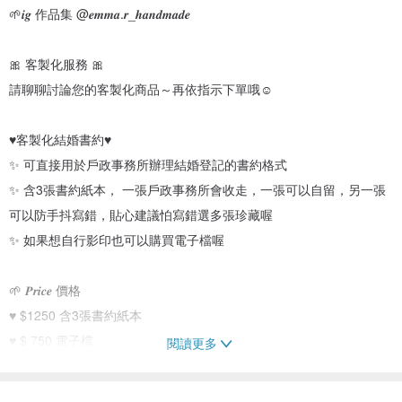
🌱𝒊𝒈 作品集 @𝒆𝒎𝒎𝒂.𝒓_𝒉𝒂𝒏𝒅𝒎𝒂𝒅𝒆
🎀 客製化服務 🎀
請聊聊討論您的客製化商品～再依指示下單哦☺️
♥客製化結婚書約♥
✨ 可直接用於戶政事務所辦理結婚登記的書約格式
✨ 含3張書約紙本， 一張戶政事務所會收走，一張可以自留，另一張
可以防手抖寫錯，貼心建議怕寫錯選多張珍藏喔
✨ 如果想自行影印也可以購買電子檔喔
🌱 𝑷𝒓𝒊𝒄𝒆 價格
♥︎ $1250 含3張書約紙本
♥︎ $ 750 電子檔
閱讀更多
🌱𝑷𝒓𝒐𝒅𝒖𝒄𝒕結婚書約規格