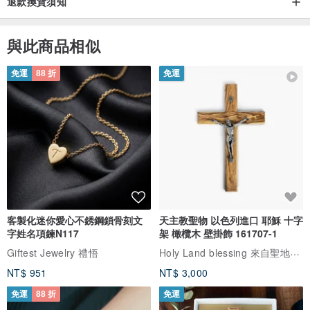
退款換貨須知
經授權的知名商標、卡通人物⋯等。
☻ 成品圖會公開分享到IG或蝦皮商品頁面若不方便可提前告知！
與此商品相似
🌱𝑳𝒆𝒂𝒅 𝑻𝒊𝒎𝒆 交期天數
免運
88 折
免運
♥︎ 依實際排單為主
訂購客製化系列產品，依照下單順序安排繪圖，如有日期要求請事先
告知，為確保能在日期內收到商品，會加收急件費用！
♥︎加急件後會優先安排繪圖！
♥︎ 一般下單大約7-10天左右可以看稿
♥︎ 確認沒問題後開始安排印刷製作大約3-5天
客製化迷你愛心不銹鋼鎖骨刻文
天主教聖物 以色列進口 耶穌 十字
♥︎出貨運送時間大約3-5天左右
字姓名項鍊N117
架 橄欖木 壁掛飾 161707-1
Holy Land blessing 來自聖地的祝福
Giftest Jewelry 禮悟
NT$ 951
NT$ 3,000
免運
88 折
免運