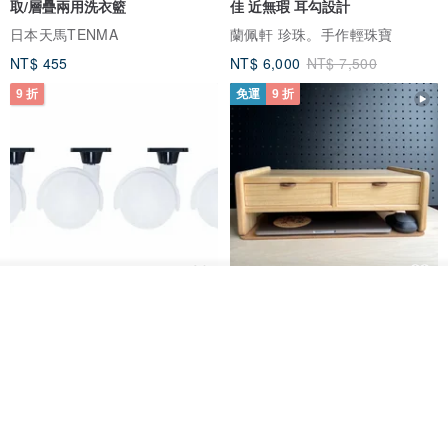
取/層疊兩用洗衣籃
佳 近無瑕 耳勾設計
日本天馬TENMA
蘭佩軒 珍珠。手作輕珠寶
NT$ 455
NT$ 6,000
NT$ 7,500
9 折
免運
9 折
看其他商品
日本Like-it 可堆疊收納洗衣籃專
雙抽屜螢幕增高架(寬42CM) 收納
了解品牌
用 -滑滑便利輪 (專用輪)
書桌展示架 手工 客製化雷射雕刻
this-this 雜貨研究所
Pinocchio’s cabin
NT$ 234
NT$ 260
NT$ 3,026
NT$ 3,362
免運
68 折