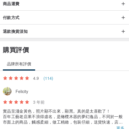
商品運費
付款方式
退款換貨須知
購買評價
品牌所有評價
4.9
(114)
Felicity
3 年前
實品呈淺金黃色，照片顯不出來，顯黑。真的是太喜歡了！
百年工藝老店果不浪得虛名，是橄欖木器的夢幻逸品，不同於一般
市面上的商品，觸感柔細，做工精緻，包裝仔細，送貨快速，店家
及設計師服務優質暖心，趁折扣像失心瘋般爽購，，，，還好可以
更多