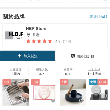
關於品牌
逛設計品牌
HBF Store
香港
4.9
(114)
加入關注
聯絡設計師
出貨速度
關注人數
回應率
上次上線
1 日內
1～3 天前
375
83%
9 折
8 折
7 折
免運
65 折