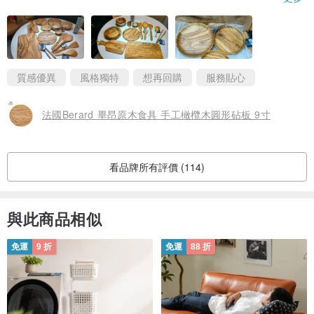
分期，，，會再回購，感謝設計師。
對了，本想多提供照片供參，但不知為何，就是會被限制2張照
質感優異
風格獨特
想再回購
服務貼心
法國Berard 畢昂原木食具 手工橄欖木圓形砧板 9寸
看品牌所有評價 (114)
與此商品相似
免運
9 折
免運
88 折