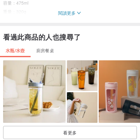
容量：475ml
重量：320g
閱讀更多
物料：硼矽酸鹽玻璃、聚丙烯(PP)、矽膠
耐熱溫度：95°C（內杯）
看過此商品的人也搜尋了
注意事項：僅限手洗，切勿使用洗碗碟機
水瓶/水壺
廚房餐桌
全瓶如何拆解？
轉開上蓋
轉下PP+矽膠底座
將內層玻璃瓶向下推（請用另一隻手接穩玻璃瓶，避免滑落）
取下玻璃瓶上的矽膠墊圈，即可進行全瓶清洗
____________________________________________________
⚠️至海外客戶(香港本土除外)⚠️
我們會在入口的文件中選寫禮物，和物品的出售金額(美金)。
如有入口稅金，閣下需貨到時自付。
看更多
我們是不負責閣下國家的入口稅金， 敬請留意！🙇🏻‍♂️