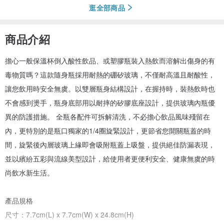
逛全部商品
商品介紹
擔心一般保溫杯倒入酸性飲品、或塑膠瓶裝入熱飲而溶解出傷身的有
毒物質嗎？這款隨身瓶採用耐熱的硼矽玻璃，不僅耐高溫且耐酸性，
讓您飲用時安全無虞。以雙層瓶身結構設計，在握持時，裝熱飲時也
不會感到燙手，瓶身底部用以耐摔的矽膠底座設計，提供玻璃內瓶優
異的防護措施。 全瓶各配件可拆解清洗，不必擔心飲品風味殘留在
內，更特別的是瓶口獨家的1/4圈旋緊設計，更節省您開關瓶蓋的時
間，旋緊後內層玻璃上緣即會吸附瓶蓋上吸盤，提供絕佳防漏表現，
並以繽紛五彩與流線美型設計，給使用者更便利安全、健康無虞的時
尚飲水新生活。
產品規格
尺寸：7.7cm(L) x 7.7cm(W) x 24.8cm(H)