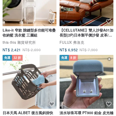
Like-it 窄款 隙縫型多功能可堆疊
【CELLUTANE】雙人沙發A01加
收納籃 洗衣籃 三層組
長型(2P)日本製平價沙發 皮革/燈
芯絨
this-this 雜貨研究所
FULUX 弗洛克
NT$ 2,421
NT$ 2,690
NT$ 6,952
NT$ 7,900
免運
32 折
免運
8 折
日本天馬 ALBET 復古風斜掛快
淡水珍珠耳環 PT900 鉑金 皮光極