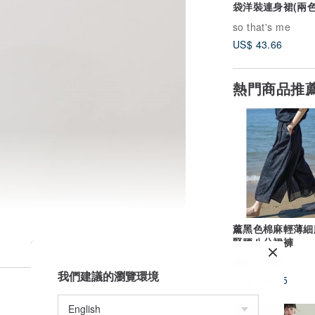
袋洋裝連身裙(兩色
【修身顯瘦】
so that's me
US$ 43.66
熱門商品推
薰黑色棉麻輕薄細
緊腰八分裙褲
廣告
荒腔
我們建議的瀏覽環境
US$ 119.05