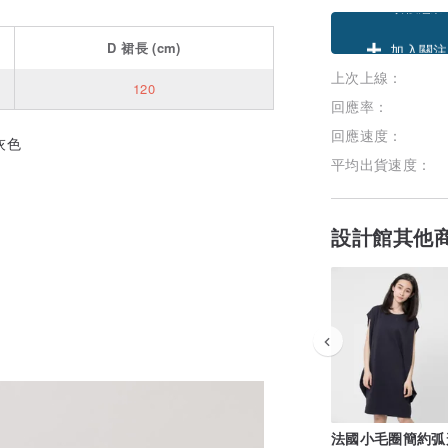
領優惠券
D
裙長
(cm)
上次上線：
加入關注
120
回應率：
回應速度：
平均出貨速度：
。
設計館其他
法國小毛圈簡約弧