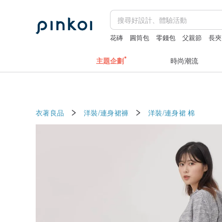
花磚
圓筒包
零錢包
父親節
長夾
主題企劃
時尚潮流
衣著良品
洋裝/連身裙褲
洋裝/連身裙
棉