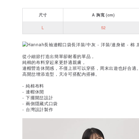
尺寸
A
胸寬
(cm)
L
52
從小細節打造出簡單卻耐看的單品，
純棉的布料穿起來更舒適親膚，
連帽營造休閒感，不僅上班可以穿搭，周末出遊也好合適
高開岔增添造型，天冷可搭配內搭褲。
- 純棉布料
- 連帽休閒
- 下擺開岔設計
- 兩側隱藏式口袋
- 台灣設計製作