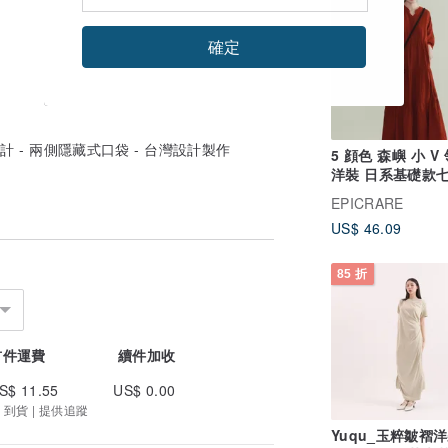
確定
設計 - 兩側隱藏式口袋 - 台灣設計製作
5 顔色 森嶼 小 V
洋裝 日系基礎款
氣質中長連身裙
EPICRARE
US$ 46.09
85 折
首件運費
續件加收
S$ 11.55
US$ 0.00
 到貨 | 提供追蹤
Yuqu_玉粹皺褶