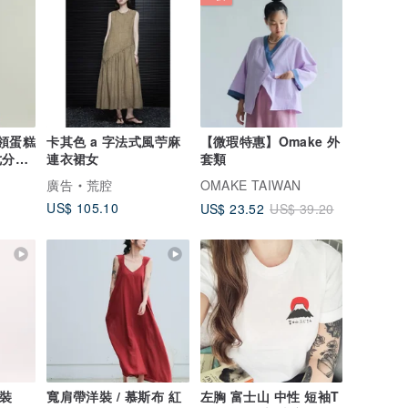
 領蛋糕
卡其色 a 字法式風苧麻
【微瑕特惠】Omake 外
七分袖
連衣裙女
套類
廣告
荒腔
OMAKE TAIWAN
US$ 105.10
US$ 23.52
US$ 39.20
洋裝
寬肩帶洋裝 / 慕斯布 紅
左胸 富士山 中性 短袖T