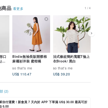
他商品
1 / 4
看更多
形口
Birdie無袖長版開襟棉
法式條紋簡約寬鬆T恤上
法國小毛
)
麻襯衫洋裝 蜜柑橘
衣Brook/ 黑白
衣(三色) 【Tee Study
系列】
so that's me
so that's me
so that'
US$ 110.47
US$ 39.20
US$ 39.
 (2)
i 幫你付運費！新會員 7 天內於 APP 下單滿 US$ 30.00 最高可折
 6.00