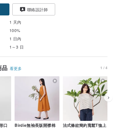
聯絡設計師
1 天內
100%
1 日內
1～3 日
商品
1 / 4
看更多
形口
Birdie無袖長版開襟棉
法式條紋簡約寬鬆T恤上
法國小毛