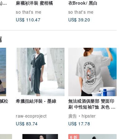
)
麻襯衫洋裝 蜜柑橘
衣Brook/ 黑白
衣(三色) 【Tee Study
系列】
so that's me
so that's me
so that'
US$ 110.47
US$ 39.20
US$ 39.
薦
膩松
希臘扭結洋裝 - 墨綠
無法戒酒俱樂部 雙面印
刷 中性短袖T恤 灰色 禮
物快速出貨飲酒夏
raw-ecoproject
廣告
hipster
US$ 83.74
US$ 17.78
6 折