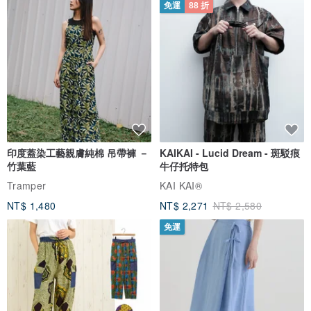
免運
88 折
印度蓋染工藝親膚純棉 吊帶褲 －
KAIKAI - Lucid Dream - 斑駁痕
竹葉藍
牛仔托特包
Tramper
KAI KAI®
NT$ 1,480
NT$ 2,271
NT$ 2,580
免運