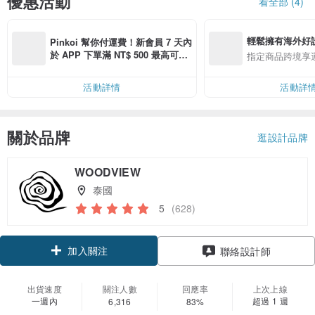
優惠活動
看全部 (4)
輕鬆擁有海外好
Pinkoi 幫你付運費！新會員 7 天內
於 APP 下單滿 NT$ 500 最高可折
指定商品跨境享
運費 NT$ 100
活動詳情
活動詳
關於品牌
逛設計品牌
WOODVIEW
泰國
5
(628)
加入關注
聯絡設計師
出貨速度
關注人數
回應率
上次上線
一週內
超過 1 週
6,316
83%