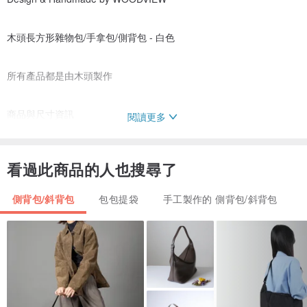
木頭長方形雜物包/手拿包/側背包 - 白色
所有產品都是由木頭製作
商品與尺寸資訊
閱讀更多
in size: 6x26x19 cm.
out size: 8x28x20.5 cm. (not count handle)
看過此商品的人也搜尋了
材質 : 松木 & PU皮革
重量：750 克
側背包/斜背包
包包提袋
手工製作的 側背包/斜背包
顏色 :
01 - 黑色
02 - 暗棕色
03 - 棕色
04 - 白色