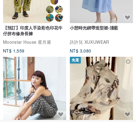
【預訂】印度人手染彩色印花牛
小憩時光綁帶造型裙-淺藍
仔拼布修身長褲
Moonstar House 星月屋
許許兒 XUXUWEAR
NT$ 1,559
NT$ 3,080
免運
印度蓋染工藝純棉 吊帶褲 連身褲
暈染印花白洋裝 外罩衫 復古洋裝
- 雪花灰
我要訂製
加入收藏
了解品牌