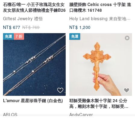
石榴石/唯一 小王子玫瑰花女生女
牆壁掛飾 Celtic cross 十字架 進
友女朋友情人節禮物禮盒手鍊B26
口橄欖木 161748
Holy Land blessing 來自聖地的祝福
Giftest Jewelry 禮悟
NT$ 677
NT$ 769
NT$ 1,200
免運
7 折
免運
L'amour 星星珍珠手鏈 (白金色)
耶穌受難像木製十字架 24 公分
高，雕刻木製十字架，耶穌受難
像天主教十字架
ARLOS
AndyCarver
NT$ 4,641
NT$ 6,630
NT$ 1,560
放入購物車
加入收藏
了解品牌
免運
7 折