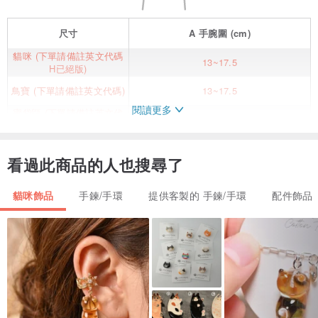
尺寸
A
手腕圍
(cm)
貓咪 (下單請備註英文代碼
13~17.5
H已絕版)
鳥寶 (下單請備註英文代碼)
13~17.5
閱讀更多
蜜袋鼯 (下單請備註英文代
13~17.5
碼)
海洋一 (下單請備註英文代
13~17.5
碼)
看過此商品的人也搜尋了
海洋二 (下單請備註英文代
13~17.5
碼)
貓咪飾品
手鍊/手環
提供客製的 手鍊/手環
配件飾品
海洋三 (下單請備註英文代
13~17.5
碼)
自由搭配「一個圖案款式+一個英文字母」