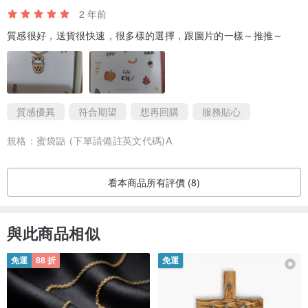
2 年前
質感很好，送貨很快速，很多樣的選擇，跟圖片的一樣～推推～
質感優異
符合期望
想再回購
服務貼心
規格：
蜜袋鼯 (下單請備註英文代碼)A
看本商品所有評價 (8)
與此商品相似
免運
88 折
免運