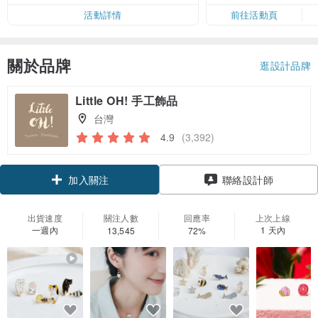
活動詳情
前往活動頁
關於品牌
逛設計品牌
Little OH! 手工飾品
台灣
4.9
(3,392)
領優惠券
聯絡設計師
加入關注
出貨速度
關注人數
回應率
上次上線
一週內
1 天內
13,545
72%