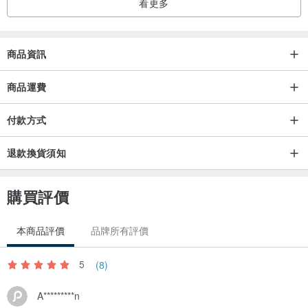
看更多
◆建議定期更換飾品，同一商品避免天天配戴。
◆因飾品材質不同，且軟硬度不一，避免多樣飾品混合裸露存放，較
商品資訊
容易造成刮傷及氧化。
◆銀飾專用「拭銀布」，因含有銀飾保養成分，不可拿來擦拭一般合
商品運費
金飾品，可能會導致飾品損傷。
付款方式
退款換貨須知
購買評價
本商品評價
品牌所有評價
5
(8)
A*********n