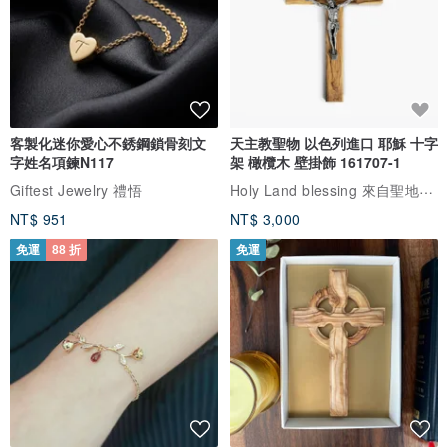
客製化迷你愛心不銹鋼鎖骨刻文
天主教聖物 以色列進口 耶穌 十字
字姓名項鍊N117
架 橄欖木 壁掛飾 161707-1
Holy Land blessing 來自聖地的祝福
Giftest Jewelry 禮悟
NT$ 951
NT$ 3,000
免運
88 折
免運