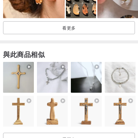
看更多
【尺寸】
與此商品相似
手鍊 13cm+4.5cm (延長鍊，可自行調整)
【飾品材質】
耳針：低敏鋼針
耳夾、耳勾：黃銅鍍K金再加上一層保護膜
圖案：黃銅鍍K金再加上一層保護膜，乾琺瑯上色
【保養方式】
◆盡可能的保持乾燥，配戴後使用乾布擦拭乾淨並收納好，避免污漬
或是汗水留在飾品上造成腐蝕，可以延緩飾品氧化速度。