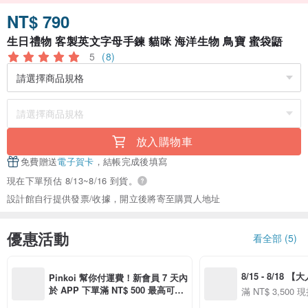
NT$ 790
生日禮物 客製英文字母手鍊 貓咪 海洋生物 鳥寶 蜜袋鼯
5
(8)
放入購物車
免費贈送
電子賀卡
，結帳完成後填寫
現在下單預估 8/13~8/16 到貨。
設計館自行提供發票/收據，開立後將寄至購買人地址
優惠活動
看全部 (5)
8/15 - 8/18 
Pinkoi 幫你付運費！新會員 7 天內
季】滿 NT$3500
於 APP 下單滿 NT$ 500 最高可折
滿 NT$ 3,500 現
50
運費 NT$ 100
50