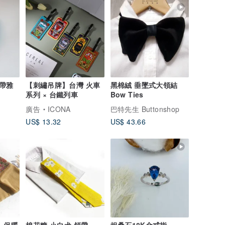
帶雅
【刺繡吊牌】台灣 火車
黑棉絨 垂墜式大領結
系列 × 台鐵列車
Bow Ties
廣告
ICONA
巴特先生 Buttonshop
US$ 13.32
US$ 43.66
 保暖
棉花糖 小白犬 領帶
坦桑石18K金戒指