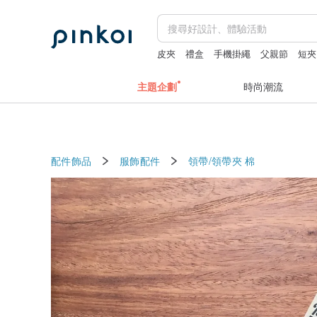
皮夾
禮盒
手機掛繩
父親節
短夾
主題企劃
時尚潮流
配件飾品
服飾配件
領帶/領帶夾
棉