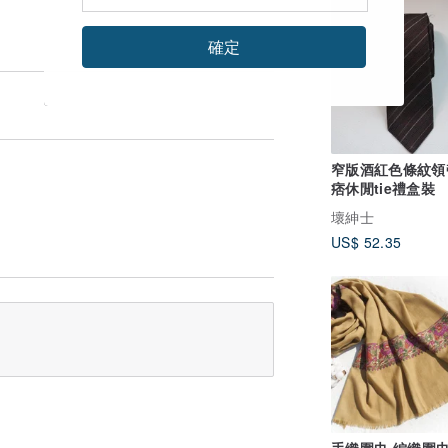
確定
窄版酒紅色條紋領
痞休閒tie禮盒裝
壞紳士
US$ 52.35
手織圍巾 編織圍巾