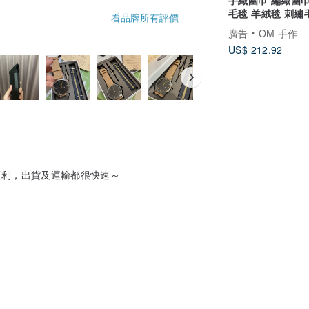
毛毯 羊絨毯 刺繡
看品牌所有評價
喀什米爾Cashmer
廣告
OM 手作
絨圍巾/純羊毛圍巾
US$ 212.92
戒指絨披肩-刺繡
順利，出貨及運輸都很快速～