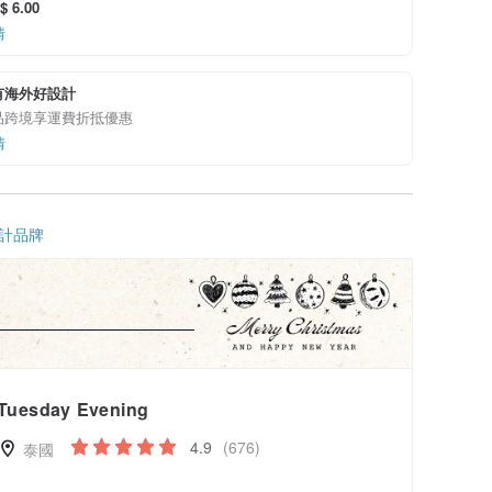
 6.00
情
有海外好設計
品跨境享運費折抵優惠
情
計品牌
Tuesday Evening
4.9
(676)
泰國