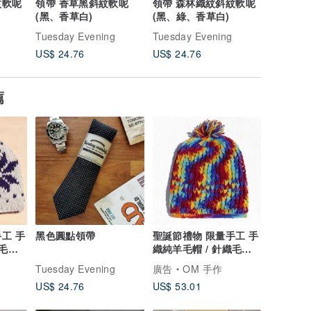
紋軟呢
領帶 香草黑斜紋軟呢
領帶 森林織紋斜紋軟呢
米棕卡其
(黑、香草白)
(黑、綠、香草白)
Tuesday Evening
Tuesday Evening
Tuesday
US$ 24.76
US$ 24.76
US$ 24.
薦
工 手
黑色圓點領帶
聖誕節禮物 限量手工 手
毛帽 /
織純羊毛帽 / 針織毛帽 /
 毛線
內刷毛手織毛帽 / 毛線
Tuesday Evening
廣告
OM 手作
帽 (made in nepal) -
US$ 24.76
US$ 53.01
彩虹rainbow漸層 繽紛
條紋