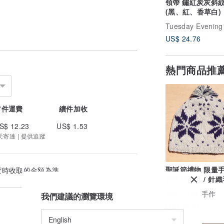
領帶 鏽紅炭灰斜
(黑、紅、香草白)
Tuesday Evening
US$ 24.76
熱門商品推
首件運費
續件加收
S$ 12.23
US$ 1.53
 天寄達 | 提供追蹤
聖誕節禮物 限量手
貨時收取的金額為準。
織純羊毛帽 / 針織
內刷毛手織毛帽 /
廣告
OM 手作
我們建議的瀏覽環境
帽 (made in nepal) -
US$ 53.01
北歐雪花民族圖騰