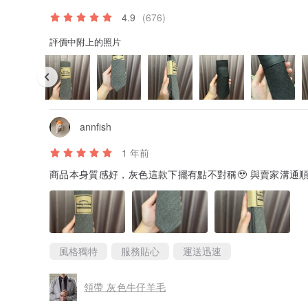
4.9
(676)
評價中附上的照片
annfish
1 年前
商品本身質感好，灰色這款下擺有點不對稱🥹 與賣家溝通
風格獨特
服務貼心
運送迅速
領帶 灰色牛仔羊毛