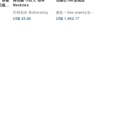
毛毯
Neckties
e/羊
巴特先生 Buttonshop
廣告
Hee jewelry合一輕珠寶
披巾/
US$ 43.66
US$ 1,492.17
動物