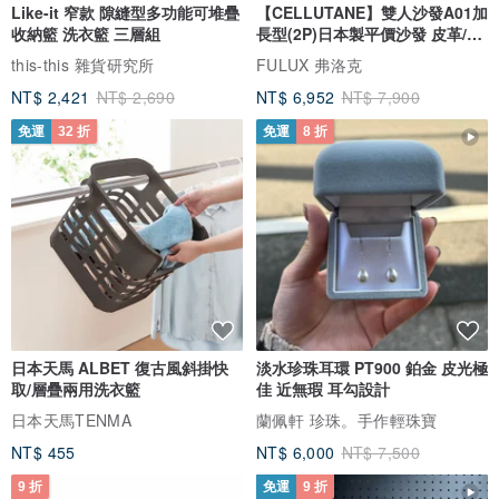
Like-it 窄款 隙縫型多功能可堆疊
【CELLUTANE】雙人沙發A01加
收納籃 洗衣籃 三層組
長型(2P)日本製平價沙發 皮革/燈
芯絨
this-this 雜貨研究所
FULUX 弗洛克
NT$ 2,421
NT$ 2,690
NT$ 6,952
NT$ 7,900
免運
32 折
免運
8 折
日本天馬 ALBET 復古風斜掛快
淡水珍珠耳環 PT900 鉑金 皮光極
取/層疊兩用洗衣籃
佳 近無瑕 耳勾設計
日本天馬TENMA
蘭佩軒 珍珠。手作輕珠寶
NT$ 455
NT$ 6,000
NT$ 7,500
9 折
免運
9 折