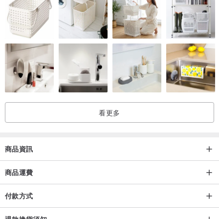
流程:
下單後我們會向國外廠商訂單開始配石製作並且寄送到台灣,因工廠在
國外需要20天左右,由於每次配單都是客製
細節:
默認手鍊17公分，需其他手圍調整請私訊
配好的寶石重量區間請以寶石尺寸為主。
看更多
如有疑慮可私訊詢問
可訂同款其他色,請私訊諮詢
商品資訊
商品運費
付款方式
退款換貨須知