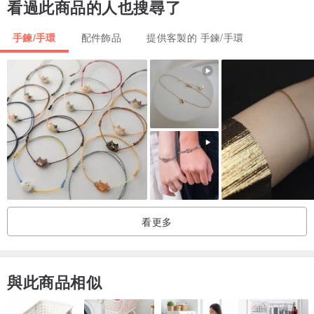
看過此商品的人也搜尋了
手鍊/手環
配件飾品
提供客製的 手鍊/手環
我們只賣頂級彩色寶石配石,淨度A++,切工excellent
看更多
一般統貨中只挑出頂尖貨，這種頂尖貨一般是國際大品牌才會使用,這
是我們和其他品牌不同之處
我們的寶石跟別家比就是很亮也很閃的多,因為店主長年在國外當珠寶
與此商品相似
設計師,有多家寶石工廠資源,從中我們只賣其中最好的品質的寶石
如有需要證書單品,請私訊詢問