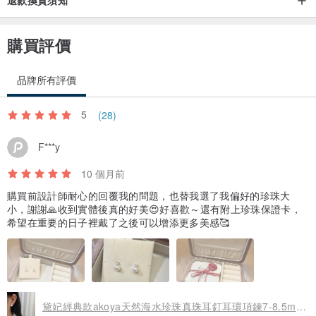
購買評價
品牌所有評價
5
(28)
F***y
10 個月前
購買前設計師耐心的回覆我的問題，也替我選了我偏好的珍珠大
小，謝謝🙏收到實體後真的好美😍好喜歡～還有附上珍珠保證卡，
希望在重要的日子裡戴了之後可以增添更多美感🥰
黛妃經典款akoya天然海水珍珠真珠耳釘耳環項鍊7-8.5mm18K金7575