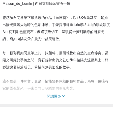
Maison_de_Lumin | 向日葵驕陽藍寶石手鍊
靈感源自梵谷筆下最溫暖的作品《向日葵》，以18K金為基底，鋪排
出陽光灑落大地時的色彩律動。手鍊採用總重1.6ct與5.4ct的頂級淨度
A++切割彩色藍寶石，嚴選頂級切工，呈現從金黃到嫩綠的漸層光
譜，宛如向陽花朵在晨光中舒展綻放。
每一顆彩寶如同畫筆上的一抹顏料，層層堆疊出自然的生命節奏。當
陽光照耀於手腕之間，寶石折射出的光芒彷彿午後陽光流動其上，靜
靜訴說著關於成長、希望與無畏追光的故事。
這不僅是一件珠寶，更是一幅能隨身佩戴的藝術作品，為每一位擁有
它的靈魂帶來一份來自向日葵驕陽的勇氣與光。
閱讀更多