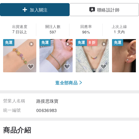
聯絡設計師
加入關注
出貨速度
關注人數
回應率
上次上線
7 日以上
1 天內
597
96%
免運
免運
免運
8 折
免運
逛全部商品
營業人名稱
路摸思珠寶
統一編號
00636983
商品介紹