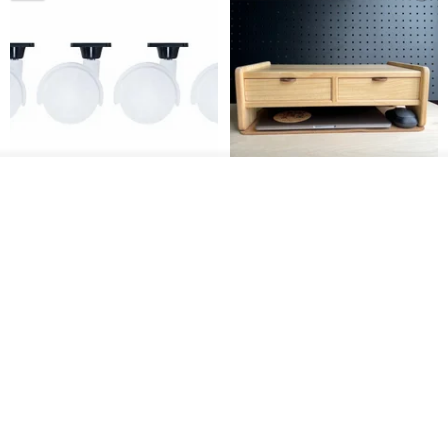
我要訂製
日本Like-it 可堆疊收納洗衣籃專
雙抽屜螢幕增高架(寬42CM) 收納
加入收藏
了解品牌
用 -滑滑便利輪 (專用輪)
書桌展示架 手工 客製化雷射雕刻
this-this 雜貨研究所
Pinocchio’s cabin
NT$ 234
NT$ 260
NT$ 3,026
NT$ 3,362
免運
68 折