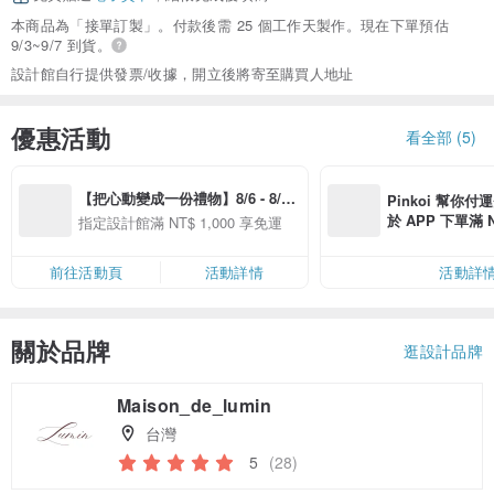
本商品為「接單訂製」。付款後需 25 個工作天製作。現在下單預估
9/3~9/7 到貨。
設計館自行提供發票/收據，開立後將寄至購買人地址
優惠活動
看全部 (5)
【把心動變成一份禮物】8/6 - 8/20 
Pinkoi 幫你付
精選品牌全館滿 NT$1,000 免運
於 APP 下單滿 
指定設計館滿 NT$ 1,000 享免運
運費 NT$ 100
前往活動頁
活動詳情
活動詳
關於品牌
逛設計品牌
Maison_de_lumin
台灣
5
(28)
領優惠券