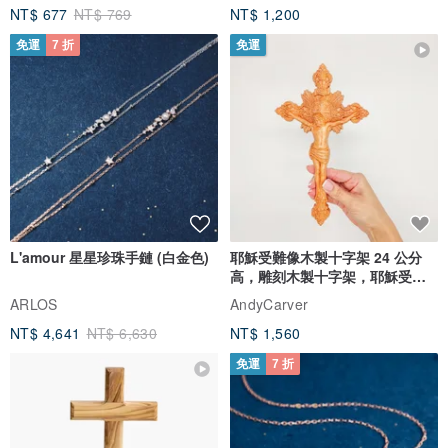
NT$ 677
NT$ 769
NT$ 1,200
‧ 請勿過份擠壓。
‧ 盡量避免直接接觸香水等化學物質和水。
免運
7 折
免運
‧ 減少與空氣接觸及存放在密封陰涼處。
‧ 925純銀素材有機會因長時間配戴，導致氧化或顏色變深，使用拭銀
布輕輕拭擦就可回復原有光澤。
L'amour 星星珍珠手鏈 (白金色)
耶穌受難像木製十字架 24 公分
◎郵寄◎
高，雕刻木製十字架，耶穌受難
像天主教十字架
ARLOS
AndyCarver
‧香港 - 平郵免運，如需掛號需另付郵費，請聯絡我們。
NT$ 4,641
NT$ 6,630
NT$ 1,560
免運
7 折
‧台灣及外地 - 郵費已包含採用郵政掛號以郵寄貨品，以減少寄失風
險。