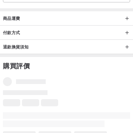
◎尺寸與材質◎
商品運費
‧ 手繪聖誕花(樹脂材質)
‧ 聖誕花尺寸約2.5cm x 2.5cm
付款方式
‧ 鏈子是鍍925純銀材質,約長5.5吋
退款換貨須知
‧ 胸針為保色合金材質(設安全扣鎖)
購買評價
☆ ☆ 聖誕限定包裝 ☆ ☆
於 20/11 ~ 25/12 付款的訂單會送上限定聖誕包裝啊(款式隨機)~
更附送聖誕咭一張~可送朋友時表心意!
為自己及朋友送上聖誕的驚喜♥