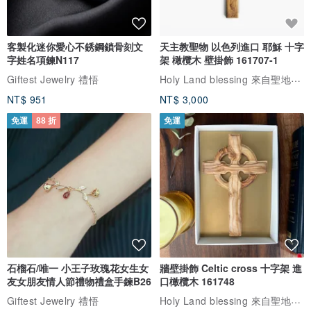
客製化迷你愛心不銹鋼鎖骨刻文
天主教聖物 以色列進口 耶穌 十字
字姓名項鍊N117
架 橄欖木 壁掛飾 161707-1
Holy Land blessing 來自聖地的祝福
Giftest Jewelry 禮悟
◎注意事項◎
NT$ 951
NT$ 3,000
免運
88 折
免運
‧ 因是全人手親自一朵一朵繪畫的~並非印刷哦~所以顏色及尺寸不可
能100%一模一樣的，會有少許偏差的啊! 請諒解此點後才下訂~謝謝!
‧ 由於每台電腦顯示略有不同，相片可能出現色差是無法避免的，顏色
無法與提供之參考照片或圖片100%相同， 請諒解此點後下訂。
石榴石/唯一 小王子玫瑰花女生女
牆壁掛飾 Celtic cross 十字架 進
友女朋友情人節禮物禮盒手鍊B26
口橄欖木 161748
◎保養方式◎
Holy Land blessing 來自聖地的祝福
Giftest Jewelry 禮悟