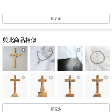
加上小小花蕊閃石~~令聖誕氣氛更濃~~更閃爍★★
看更多
每一朵獨立繪畫及併合~~所以大小角度花形都一定不一樣的啊!
與此商品相似
但這就是獨一無二的美與驚喜嘛♥♥♥
這是多用途領針~~鏈子可自行拆下便成了獨立的胸針~~兩朵聖誕花可
扣在不同的衣物上^^~~
濃濃的冬日聖誕氣氛啊!
看更多