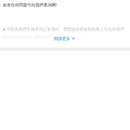
如有任何問題可向我們查詢啊!
■ 另因為我們手繪系列訂製需時，需聖誕節前收到的客人可先向我們
查詢現品的情況，再自行決定~謝謝!
閱讀更多
看過此商品的人也搜尋了
☆ ★ 祝聖誕快樂~~Merry Christmas ☆ ★
胸針
配件飾品
提供客製的 胸針
< 『聖誕限定』 手繪多瓣立體聖誕紅聖誕花閃石鏈子多用途領針胸針
心口針 >
手繪多瓣立體的聖誕紅~~~全是人手一朵朵、一層層的繪畫上色~~