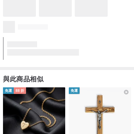
♦為支持環保~自用的客人也可以備註通知我們不需聖誕包裝啊!
祝各位有個愉快的聖誕節啊♥♥ 滿滿溫暖♥♥
★送上聖誕小咭~為朋友送上祝福 (隨機)★
與此商品相似
免運
88 折
免運
★隨機不同款式包裝~充滿驚喜★
★ 聖誕快樂 ★