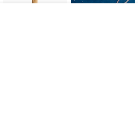
-
產地/製造方式
我要排隊
了解品牌
香港◆ Haku‧Neko手工製作
基督教婚禮禮物 桌上擺設 橄欖木
La Joie 藍月亮石閃耀項鏈 (玫瑰
雙層站立十字架 木製底座
金)
161711
Holy Land blessing 來自聖地的祝福
ARLOS
NT$ 899
NT$ 6,536
NT$ 9,336
免運
雙層站立十字架 進口橄欖木製 桌
微雕客製內容 銀河十字架 項鍊-