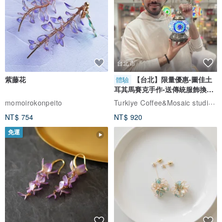
台北市
紫藤花
【台北】限量優惠-圖佳土
體驗
耳其馬賽克手作-送傳統服飾換裝
體驗
Turkiye Coffee&Mosaic studio土耳其咖啡與馬賽克燈工作坊
momoirokonpeito
NT$ 754
NT$ 920
免運