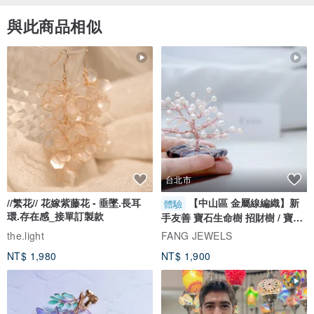
與此商品相似
台北市
//繁花// 花嫁紫藤花 - 垂墜.長耳
【中山區 金屬線編織】新
體驗
環.存在感_接單訂製款
手友善 寶石生命樹 招財樹 / 寶石
自選
the.light
FANG JEWELS
NT$ 1,980
NT$ 1,900