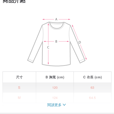
商品介紹
尺寸
B
胸寬
(cm)
C
衣長
(cm)
S
120
63
M
124
64.5
閱讀更多
lagom
[swedish] adv.