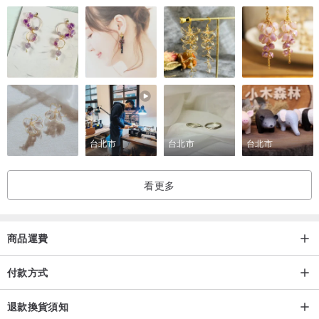
活在當下，享受生活為您帶來的一點一滴
【顏色】
灰色
【材質】
羊毛
台北市
台北市
台北市
【洗滌資料】
反轉冷水手洗
看更多
與不同顏色的衣服分開洗滌
不可漂白
商品運費
不可機器烘乾
低溫熨燙
付款方式
可用石油類、氟素、四氟乙烯、三氯乙烷乾洗溶劑清洗
退款換貨須知