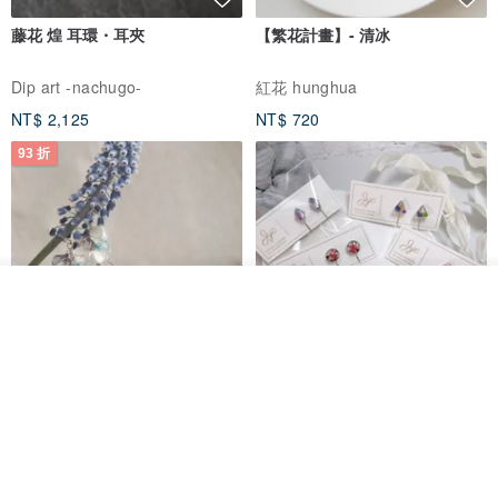
藤花 煌 耳環・耳夾
【繁花計畫】- 清冰
Dip art -nachugo-
紅花 hunghua
NT$ 2,125
NT$ 720
93 折
我要排隊
了解品牌
台北市
晶透紫藤花 垂墜樹脂/耳夾可
【療育時光】DIY製作2副
體驗
專屬UV膠乾燥花樹脂耳環 台北體
驗課程
KL珂蘿花設計
JYC.accessories
NT$ 1,292
NT$ 1,380
NT$ 1,150