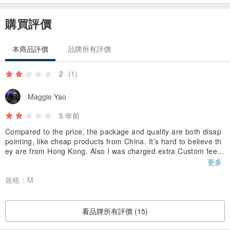
灰色高領毛衣，高貴時尚的冬天毛衣
購買評價
設計師語錄
本商品評價
品牌所有評價
"RWBE 全名為 REDUCE WASTE. BE ELEGANT , 品牌的理念是減少
2
(1)
浪費，讓時裝變得更美麗動人，更具意義，通過時裝來創造一個更美
好的世界。
Maggie Yao
5 年前
我們非常注重及支持環保，希望減少不必要的浪費，同時給客人提供
Compared to the price, the package and quality are both disap
剪裁合身的服飾。所以 RWBE 採用 『及時庫存』：不預先大量生
pointing, like cheap products from China. It’s hard to believe th
產，而是提供尺碼選擇，接受訂貨，維持最少的庫存，從而大大減少
ey are from Hong Kong. Also I was charged extra Custom fees
時尚浪費。
by the clothes. I can certainly buy better clothes with the same
更多
amount of money spent. 相較於價格，衣服的包裝和品質都讓人失
規格：
M
望，很像大陸來的便宜貨（順豐快遞送達）
我們希望每一件製造出來的衣服，都有一位懂得欣賞它的主人，而非
丟到堆填區裡。相信每個人都可以穿上高設計高品質的服飾之餘，同
看品牌所有評價 (15)
時做個既愛護地球又優雅的女生!"