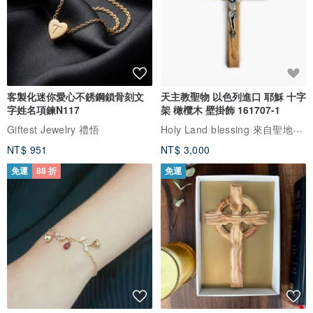
客製化迷你愛心不銹鋼鎖骨刻文
天主教聖物 以色列進口 耶穌 十字
字姓名項鍊N117
架 橄欖木 壁掛飾 161707-1
Holy Land blessing 來自聖地的祝福
Giftest Jewelry 禮悟
NT$ 951
NT$ 3,000
免運
88 折
免運