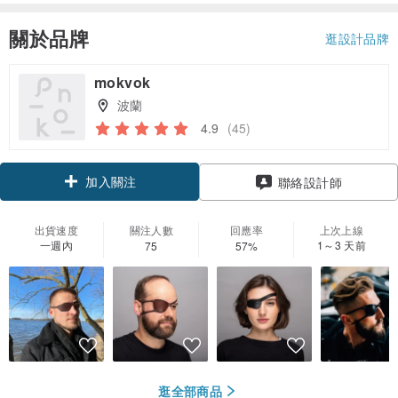
關於品牌
逛設計品牌
mokvok
波蘭
4.9
(45)
加入關注
聯絡設計師
出貨速度
關注人數
回應率
上次上線
一週內
1～3 天前
75
57%
逛全部商品