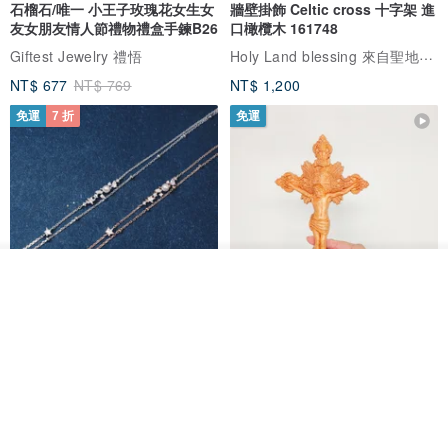
石榴石/唯一 小王子玫瑰花女生女
牆壁掛飾 Celtic cross 十字架 進
友女朋友情人節禮物禮盒手鍊B26
口橄欖木 161748
Holy Land blessing 來自聖地的祝福
Giftest Jewelry 禮悟
NT$ 677
NT$ 769
NT$ 1,200
免運
7 折
免運
看其他商品
了解品牌
L'amour 星星珍珠手鏈 (白金色)
耶穌受難像木製十字架 24 公分
高，雕刻木製十字架，耶穌受難
像天主教十字架
ARLOS
AndyCarver
NT$ 4,641
NT$ 6,630
NT$ 1,560
免運
7 折