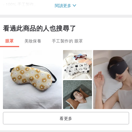
- 100% 手工製作。
閱讀更多
可調節肩帶：
看過此商品的人也搜尋了
✓您可以使用可調節肩帶找到您需要的尺碼
眼罩
美妝保養
手工製作的 眼罩
主件尺寸：
5.0 厘米 x 7.0 厘米（2.0 英寸 x 2.75 英寸）
用途廣泛：
✓訓練懶眼正常工作，讓視力正常發育
✓這些眼罩適合訓練弱視、近視
✓它可以適用於角色扮演。
看更多
如果您有任何問題，可以聯繫我