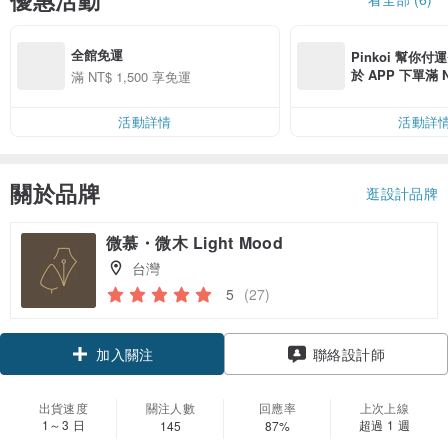
全館免運
Pinkoi 幫你付
於 APP 下單滿 
滿 NT$ 1,500 享免運
運費 NT$ 100
活動詳情
活動詳
關於品牌
逛設計品牌
微慕・微木 Light Mood
台灣
5
(27)
加入關注
聯絡設計師
出貨速度
關注人數
回應率
上次上線
1～3 日
超過 1 週
145
87%