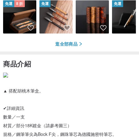
免運
8 折
免運
免運
逛全部商品
商品介紹
▲ 搭配胡桃木筆盒。
✔詳細資訊
數量／一支
材質／部分18K鍍金（請參考圖三）
規格／鋼筆筆尖為Bock F尖，鋼珠筆芯為德國施密特筆芯。