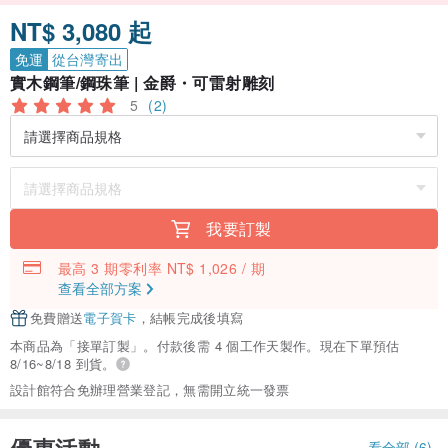
NT$ 3,080 起
免運
從台灣寄出
實木鋼筆/鋼珠筆 | 金爵・可雷射雕刻
5
(2)
我要訂製
最高 3 期零利率 NT$ 1,026 / 期
查看全部方案
免費贈送
電子賀卡
，結帳完成後填寫
本商品為「接單訂製」。付款後需 4 個工作天製作。現在下單預估
8/16~8/18 到貨。
設計館符合免辦理營業登記，無需開立統一發票
優惠活動
看全部 (6)