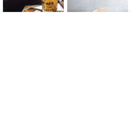
我要訂製
加入收藏
了解品牌
高濃度極致莊園特調生巧克力-原
茶香伯爵生乳酪 / 6吋 _ 下單前 請
味
先詢問交期
蕾安娜法式手工甜點x美好時光咖啡
小田生活mmm
NT$ 660
NT$ 750