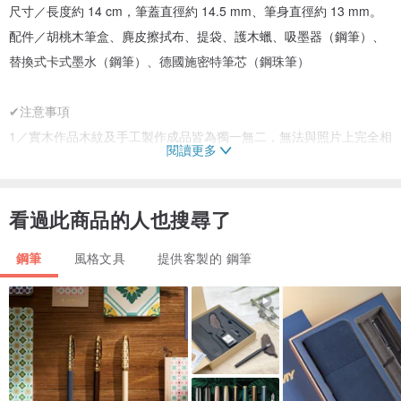
尺寸／長度約 14 cm，筆蓋直徑約 14.5 mm、筆身直徑約 13 mm。
配件／胡桃木筆盒、麂皮擦拭布、提袋、護木蠟、吸墨器（鋼筆）、
替換式卡式墨水（鋼筆）、德國施密特筆芯（鋼珠筆）
✔注意事項
1／實木作品木紋及手工製作成品皆為獨一無二，無法與照片上完全相
閱讀更多
同。
2／請避免將實木置於溫濕度極端的環境，接觸水後請盡快擦拭保持乾
燥。
看過此商品的人也搜尋了
3／鋼筆墨水與鋼珠筆筆芯可在市面上購買補充。
鋼筆
風格文具
提供客製的 鋼筆
4／有加購雷射雕刻服務的客人，麻煩在訂單備註中填寫雕刻內容！我
們會盡快傳給您字型預覽，請留意您的Pinkoi信箱喔。