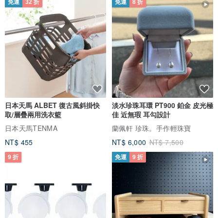
免運
32 折
免運
8 折
日本天馬 ALBET 復古風斜掛快
淡水珍珠耳環 PT900 鉑金 皮光極
取/層疊兩用洗衣籃
佳 近無瑕 耳勾設計
日本天馬TENMA
蘭佩軒 珍珠。手作輕珠寶
NT$ 455
NT$ 6,000
NT$ 7,500
9 折
免運
9 折