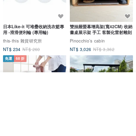
日本Like-it 可堆疊收納洗衣籃專
雙抽屜螢幕增高架(寬42CM) 收納
用 -滑滑便利輪 (專用輪)
書桌展示架 手工 客製化雷射雕刻
this-this 雜貨研究所
Pinocchio’s cabin
NT$ 234
NT$ 260
NT$ 3,026
NT$ 3,362
免運
68 折
我要訂製
加入收藏
了解品牌
日本squ+ SUN&WASSER可層疊
工業風_植物雙層展示層架/塊根/
置物洗衣籃-2入-多色可選
多肉植物/鐵網**歡迎客製**