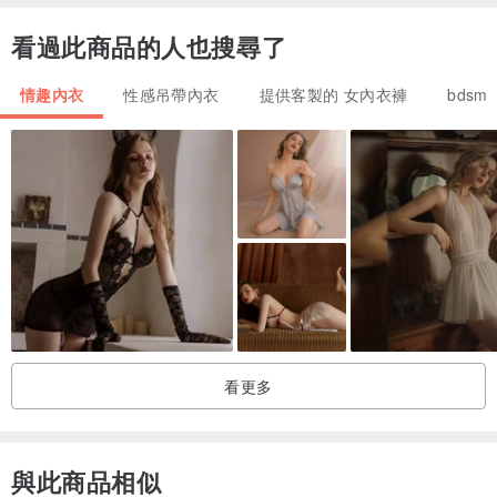
— 低溫手洗（不高於 40°C）
看過此商品的人也搜尋了
— 不要在鏈條上放水
情趣內衣
性感吊帶內衣
提供客製的 女內衣褲
bdsm
請注意，由於燈光效果、顯示器的亮度、對比度和其他設置，網站照
片的色調/陰影可能與實際物品略有不同。
請在訂單中提供您的電話號碼，以便我可以使用更快的送貨服務。
量身定做的物品不能換貨或退貨。
如果您有任何問題，我將很樂意為您解答。
有愛，
看更多
碼頭。
筆記
與此商品相似
為了讓你的胸罩合身，請給我以下尺寸：