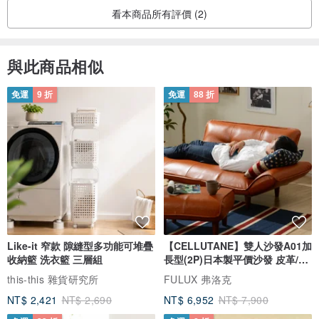
看本商品所有評價 (2)
與此商品相似
免運
9 折
免運
88 折
Like-it 窄款 隙縫型多功能可堆疊
【CELLUTANE】雙人沙發A01加
收納籃 洗衣籃 三層組
長型(2P)日本製平價沙發 皮革/燈
芯絨
this-this 雜貨研究所
FULUX 弗洛克
NT$ 2,421
NT$ 2,690
NT$ 6,952
NT$ 7,900