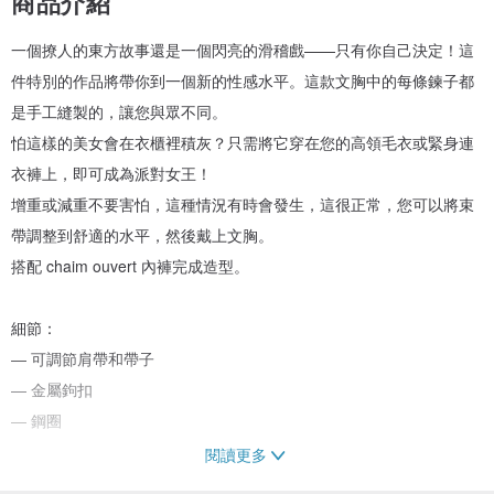
商品介紹
一個撩人的東方故事還是一個閃亮的滑稽戲——只有你自己決定！這
件特別的作品將帶你到一個新的性感水平。這款文胸中的每條鍊子都
是手工縫製的，讓您與眾不同。
怕這樣的美女會在衣櫃裡積灰？只需將它穿在您的高領毛衣或緊身連
衣褲上，即可成為派對女王！
增重或減重不要害怕，這種情況有時會發生，這很正常，您可以將束
帶調整到舒適的水平，然後戴上文胸。
搭配 chaim ouvert 內褲完成造型。
細節：
— 可調節肩帶和帶子
— 金屬鉤扣
— 鋼圈
閱讀更多
關心：