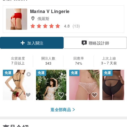
Marina V Lingerie
俄羅斯
4.8
(13)
加入關注
聯絡設計師
出貨速度
關注人數
回應率
上次上線
7 日以上
3～7 天前
343
74%
免運
免運
免運
免運
逛全部商品