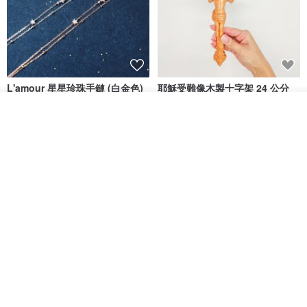
L'amour 星星珍珠手鏈 (白金色)
耶穌受難像木製十字架 24 公分
高，雕刻木製十字架，耶穌受難
放入購物車
像天主教十字架
ARLOS
AndyCarver
加入收藏
了解品牌
NT$ 4,641
NT$ 6,630
NT$ 1,560
免運
7 折
基督教婚禮禮物 桌上擺設 橄欖木
La Joie 藍月亮石閃耀項鏈 (玫瑰