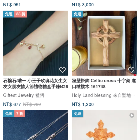
NT$ 951
NT$ 3,000
免運
88 折
免運
石榴石/唯一 小王子玫瑰花女生女
牆壁掛飾 Celtic cross 十字架 進
友女朋友情人節禮物禮盒手鍊B26
口橄欖木 161748
Holy Land blessing 來自聖地的祝福
Giftest Jewelry 禮悟
NT$ 677
NT$ 769
NT$ 1,200
免運
7 折
免運