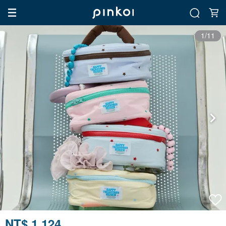
1/11
NT$ 1,124