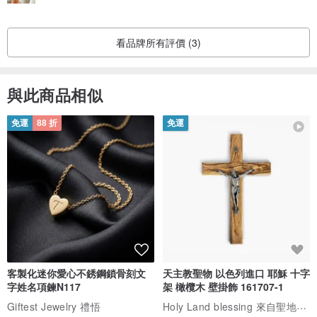
看品牌所有評價 (3)
與此商品相似
免運
88 折
免運
客製化迷你愛心不銹鋼鎖骨刻文
天主教聖物 以色列進口 耶穌 十字
字姓名項鍊N117
架 橄欖木 壁掛飾 161707-1
Holy Land blessing 來自聖地的祝福
Giftest Jewelry 禮悟