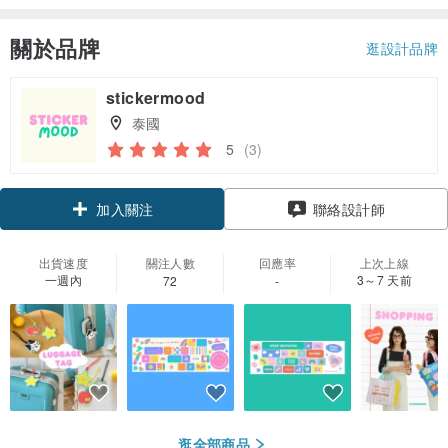
關於品牌
逛設計品牌
stickermood
泰國
5
(3)
加入關注
聯絡設計師
出貨速度
關注人數
回應率
上次上線
一週內
3～7 天前
72
-
逛全部商品