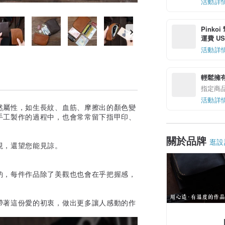
活動詳
Pinko
運費 US$
活動詳
輕鬆擁
指定商
活動詳
然屬性，如生長紋、血筋、摩擦出的顏色變
手工製作的過程中，也會常常留下指甲印、
關於品牌
逛設
現，還望您能見諒。
。
酌，每件作品除了美觀也也會在乎把握感，
帶著這份愛的初衷，做出更多讓人感動的作