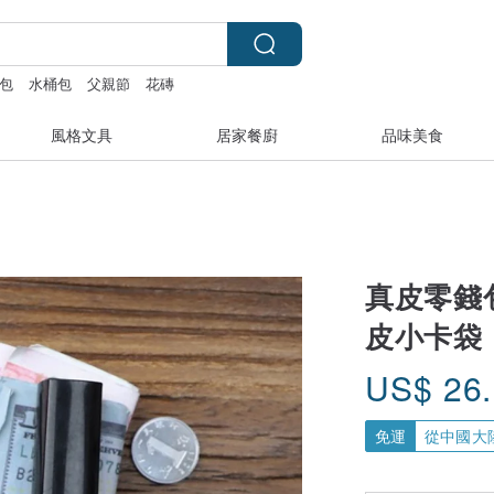
包
水桶包
父親節
花磚
風格文具
居家餐廚
品味美食
真皮零錢
皮小卡袋
US$
26
免運
從中國大