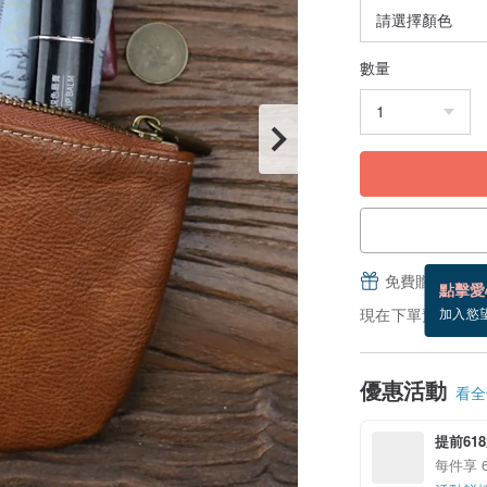
數量
免費贈送電子
點擊愛
現在下單預估 8/17
加入慾
優惠活動
看全部
提前61
每件享 6