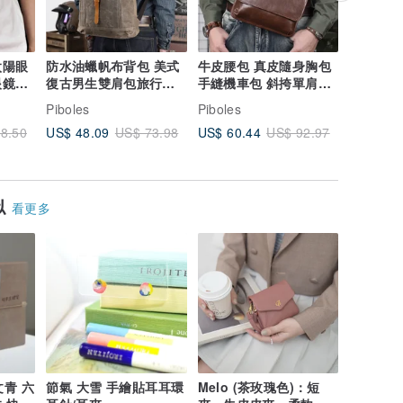
太陽眼
防水油蠟帆布背包 美式
牛皮腰包 真皮隨身胸包
小巧波士
眼鏡盒
復古男生雙肩包旅行包
手縫機車包 斜挎單肩包
單肩斜挎
電腦包 大容量
側背包 旅行運動
頭包
Piboles
Piboles
Piboles
US$ 48.09
US$ 60.44
US$ 78.
8.50
US$ 73.98
US$ 92.97
似
看更多
文青 六
節氣 大雪 手繪貼耳耳環
Melo (茶玫瑰色)：短