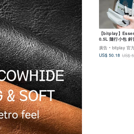
【bitplay】Essen
0.5L 
廣告
bitplay 
US$ 50.18
US$ 5