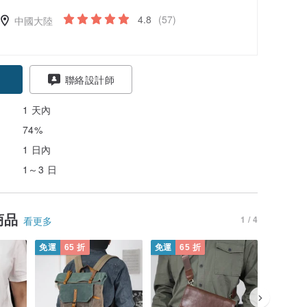
4.8
(57)
中國大陸
聯絡設計師
1 天內
74%
1 日內
1～3 日
商品
1 / 4
看更多
免運
65 折
免運
65 折
免運
65