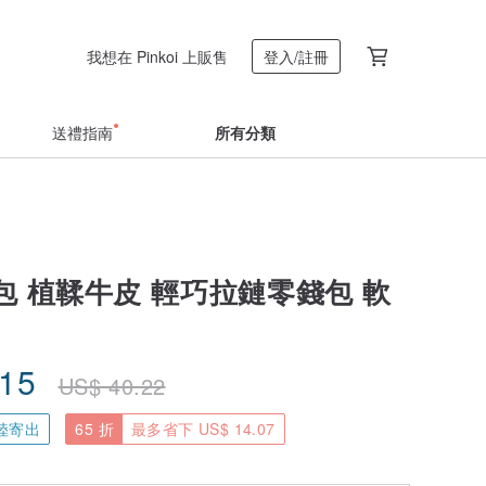
我想在 Pinkoi 上販售
登入/註冊
送禮指南
所有分類
包 植鞣牛皮 輕巧拉鏈零錢包 軟
.15
US$
40.22
陸寄出
65 折
最多省下 US$ 14.07