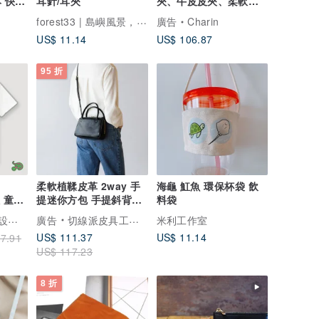
 快速
耳針/耳夾
夾、牛皮皮夾、柔軟牛
皮、迷你零錢包
forest33 | 島嶼風景，點亮你的日常光影。
廣告
Charin
US$ 11.14
US$ 106.87
95 折
柔軟植鞣皮革 2way 手
海龜 魟魚 環保杯袋 飲
服 童裝
提迷你方包 手提斜背包
料袋
濕排汗
上品氣質真皮包
CHIC SHOP 插畫設計館
廣告
切線派皮具工作室
米利工作室
US$ 111.37
US$ 11.14
7.91
US$ 117.23
8 折