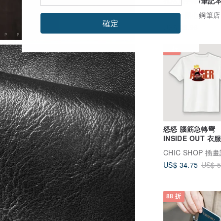
孔活頁手帳/筆記本
出貨
廣告
開心鋼筆店
確定
US$ 28.96
6 折
怒怒 腦筋急轉彎
INSIDE OUT 衣
T恤 白T 純棉 吸
衣
US$ 34.75
US$ 5
88 折