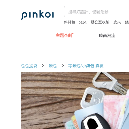
斜背包
短夾
辦公室收納
皮夾
錢
主題企劃
時尚潮流
包包提袋
錢包
零錢包/小錢包
真皮