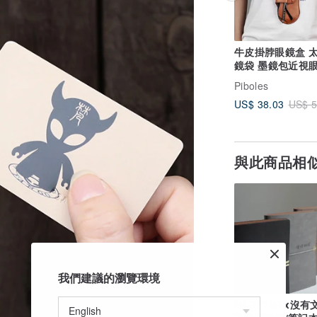
牛皮掛脖眼鏡盒 
鏡袋 墨鏡包近視
帶卡槽
Piboles
US$ 38.03
US$ 5
與此商品相
我們建議的瀏覽環境
HAPPYMTx沒有