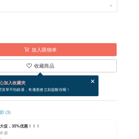
放入購物車
收藏商品
賀卡，結帳完成後填寫
電子賀卡是什麼？
心加入收藏夾
~8/24 到貨。
望清單不怕錯過，有優惠會立刻提醒你喔！
 (3)
8大促，35%优惠！！！
5 折