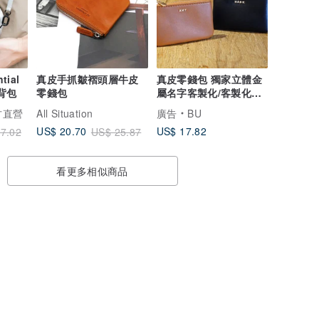
tial
真皮手抓皺褶頭層牛皮
真皮零錢包 獨家立體金
隨行小包 斜背包
零錢包
屬名字客製化/客製化鐵
盒名字
官方直營
All Situation
廣告
BU
US$ 17.82
US$ 20.70
7.02
US$ 25.87
看更多相似商品