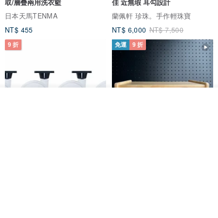
取/層疊兩用洗衣籃
佳 近無瑕 耳勾設計
日本天馬TENMA
蘭佩軒 珍珠。手作輕珠寶
NT$ 455
NT$ 6,000
NT$ 7,500
9 折
免運
9 折
放入購物車
加入收藏
了解品牌
日本Like-it 可堆疊收納洗衣籃專
雙抽屜螢幕增高架(寬42CM) 收納
用 -滑滑便利輪 (專用輪)
書桌展示架 手工 客製化雷射雕刻
this-this 雜貨研究所
Pinocchio’s cabin
NT$ 234
NT$ 260
NT$ 3,026
NT$ 3,362
免運
68 折