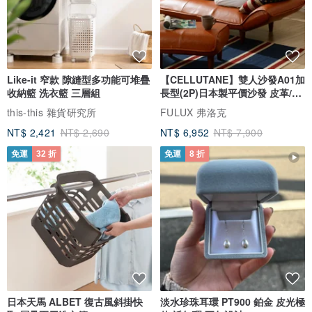
Like-it 窄款 隙縫型多功能可堆疊
【CELLUTANE】雙人沙發A01加
收納籃 洗衣籃 三層組
長型(2P)日本製平價沙發 皮革/燈
芯絨
this-this 雜貨研究所
FULUX 弗洛克
NT$ 2,421
NT$ 2,690
NT$ 6,952
NT$ 7,900
免運
32 折
免運
8 折
日本天馬 ALBET 復古風斜掛快
淡水珍珠耳環 PT900 鉑金 皮光極