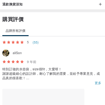
退款換貨須知
購買評價
品牌所有評價
5
(55)
aliSon
9 年前
特別訂做的水壺袋，size很fit，大愛呀！
謝謝超級細心的設計師，耐心了解我的需要，並給予專業意見，成
品真的很喜歡！
寄件時還附上溫馨提示，令孭帶背上身更舒服合適！謝謝～
更多