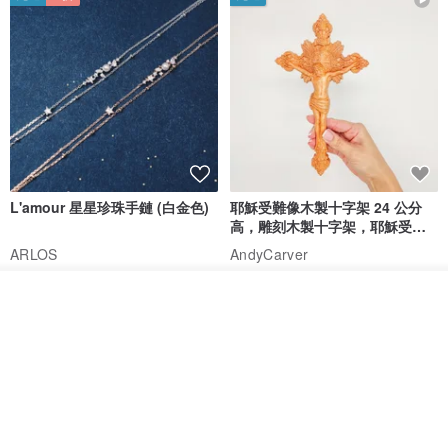
L'amour 星星珍珠手鏈 (白金色)
耶穌受難像木製十字架 24 公分
高，雕刻木製十字架，耶穌受難
像天主教十字架
ARLOS
AndyCarver
NT$ 4,641
NT$ 6,630
NT$ 1,560
我要訂製
免運
7 折
加入收藏
了解品牌