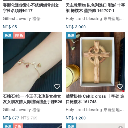
客製化迷你愛心不銹鋼鎖骨刻文
天主教聖物 以色列進口 耶穌 十字
字姓名項鍊N117
架 橄欖木 壁掛飾 161707-1
Holy Land blessing 來自聖地的祝福
Giftest Jewelry 禮悟
NT$ 951
NT$ 3,000
免運
88 折
免運
石榴石/唯一 小王子玫瑰花女生女
牆壁掛飾 Celtic cross 十字架 進
友女朋友情人節禮物禮盒手鍊B26
口橄欖木 161748
Holy Land blessing 來自聖地的祝福
Giftest Jewelry 禮悟
NT$ 677
NT$ 769
NT$ 1,200
免運
7 折
免運