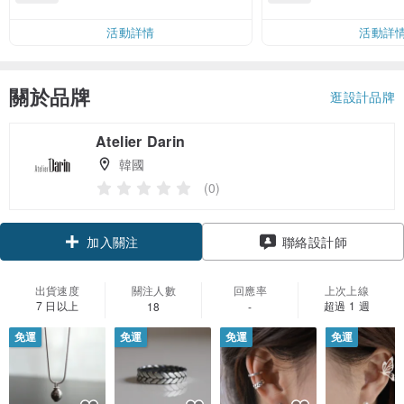
運費 NT$ 100
活動詳情
活動詳
關於品牌
逛設計品牌
Atelier Darin
韓國
(0)
加入關注
聯絡設計師
出貨速度
關注人數
回應率
上次上線
7 日以上
超過 1 週
18
-
免運
免運
免運
免運