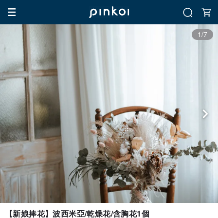
1/7
【新娘捧花】波西米亞/乾燥花/含胸花1個