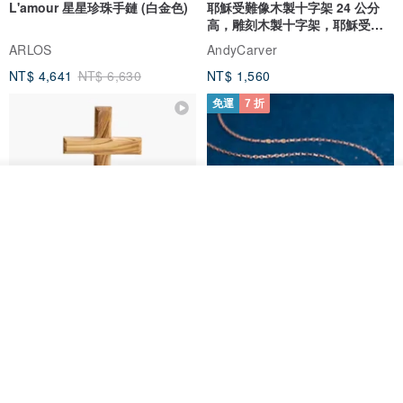
L'amour 星星珍珠手鏈 (白金色)
耶穌受難像木製十字架 24 公分
高，雕刻木製十字架，耶穌受難
像天主教十字架
ARLOS
AndyCarver
NT$ 4,641
NT$ 6,630
NT$ 1,560
免運
7 折
看其他商品
了解品牌
基督教婚禮禮物 桌上擺設 橄欖木
La Joie 藍月亮石閃耀項鏈 (玫瑰
雙層站立十字架 木製底座
金)
161711
Holy Land blessing 來自聖地的祝福
ARLOS
NT$ 899
NT$ 6,536
NT$ 9,336
免運