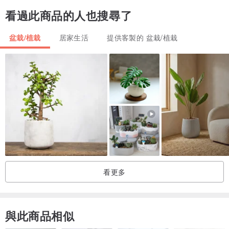
Photographer：AB-Photography.co . Bo
看過此商品的人也搜尋了
Gown：唯諾禮服婚紗
Suit：Id tailor - id剪裁男仕西服
盆栽/植栽
居家生活
提供客製的 盆栽/植栽
flower design：PauroraPin
►貼心提醒 :
• 乾燥花為真正植物乾燥處理，須放置於乾燥處避免潮濕，可放置約1
年，漸漸褪色及脆化是正常的現象喔 ! 運送過程些微掉落也為正常現
象 !
如有灰塵用吹風機輕輕隔大約30公分輕吹即可。
• 乾燥花以當季花材為主，訂製商品如有特別喜歡或不喜歡的花材可
看更多
先告知。
• 如有送禮需特別包裝禮品，也記得先告知喔。
與此商品相似