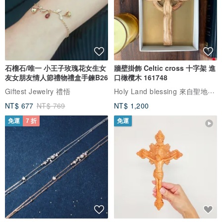
石榴石/唯一 小王子玫瑰花女生女
牆壁掛飾 Celtic cross 十字架 進
友女朋友情人節禮物禮盒手鍊B26
口橄欖木 161748
Holy Land blessing 來自聖地的祝福
Giftest Jewelry 禮悟
NT$ 677
NT$ 769
NT$ 1,200
免運
7 折
免運