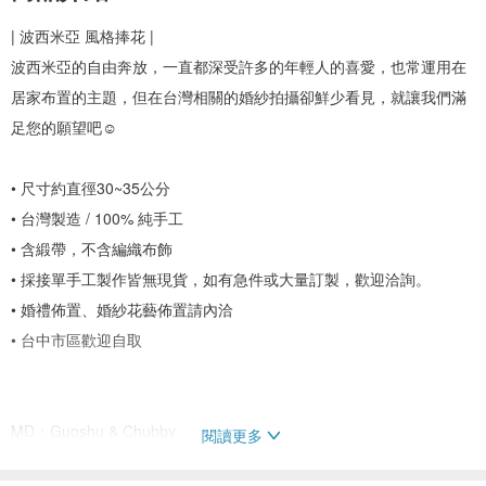
| 波西米亞 風格捧花 |
波西米亞的自由奔放，一直都深受許多的年輕人的喜愛，也常運用在
居家布置的主題，但在台灣相關的婚紗拍攝卻鮮少看見，就讓我們滿
足您的願望吧☺
• 尺寸約直徑30~35公分
• 台灣製造 / 100% 純手工
• 含緞帶，不含編織布飾
• 採接單手工製作皆無現貨，如有急件或大量訂製，歡迎洽詢。
• 婚禮佈置、婚紗花藝佈置請內洽
• 台中市區歡迎自取
MD：Guoshu & Chubby
閱讀更多
Makeup & Hair：Anna Yan Makeup . PO PO