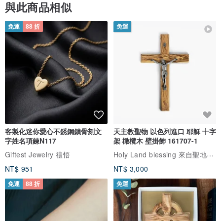
與此商品相似
免運
88 折
免運
客製化迷你愛心不銹鋼鎖骨刻文
天主教聖物 以色列進口 耶穌 十字
字姓名項鍊N117
架 橄欖木 壁掛飾 161707-1
Holy Land blessing 來自聖地的祝福
Giftest Jewelry 禮悟
NT$ 951
NT$ 3,000
免運
88 折
免運