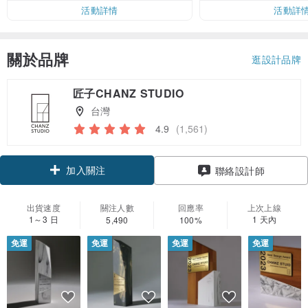
活動詳情
活動詳
關於品牌
逛設計品牌
匠子CHANZ STUDIO
台灣
4.9
(1,561)
加入關注
聯絡設計師
出貨速度
關注人數
回應率
上次上線
1～3 日
1 天內
5,490
100%
免運
免運
免運
免運