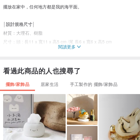
擺放在家中，任何地方都是我的海平面。
│設計規格尺寸│
材質：大理石、樹脂
尺寸：頭 : 長11 x 寬11 x 高5 cm /尾 長6 x 寬6 x 高5 cm
閱讀更多
重量：約 1000 g
│注意事項│
看過此商品的人也搜尋了
擺飾/家飾品
居家生活
手工製作的 擺飾/家飾品
1.不含拍攝用所有道具。
2.皆為手工開製模製作而成，會有模線與手工研磨的高低落差，手工
非機器，如無法接受，請勿訂購。
3.運送途中如遇嚴重瑕疵或損壞，請保留完整包裝於七日內更換同款
商品。
MADE IN TAIWAN