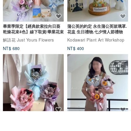
畢業季限定【經典款索拉向日葵
蒲公英的約定 永生蒲公英玻璃罩.
乾燥花束4色】線下取貨/畢業花束
花盅 生日禮物.七夕情人節禮物
解語花 Just Yours Flowers
Kodawari Plant Art Workshop
NT$ 680
NT$ 400
俞造植所 │ 向日葵花束 附贈花束
畢業禮物推薦 向日葵小熊畢業花
看其他商品
了解品牌
提袋 畢業花束 太陽花花束
束 附提袋 乾燥花 永生花 畢業季