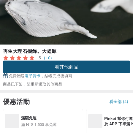
再生大理石擺飾。大翅鯨
5
(10)
看其他商品
免費贈送
電子賀卡
，結帳完成後填寫
商品已下架，請重新選取其他商品
優惠活動
看全部 (4)
滿額免運
Pinkoi 幫你付
於 APP 下單滿 
滿 NT$ 1,500 享免運
運費 NT$ 100