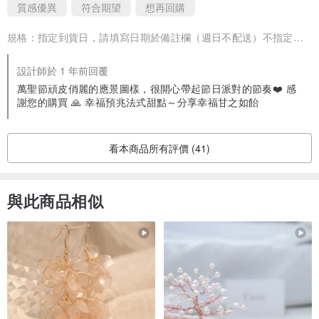
質感優異
符合期望
想再回購
冬天常溫下可以10～12小時
甘納許內餡不會溶化，只是變柔軟而已
規格：
指定到貨日，請填寫日期於備註欄（週日不配送）不指定口味（隨機）
最棒的口感，推薦和品嚐香檳或啤酒一樣
在品嚐之前回冰10-15分鐘，就可以囉
設計師於 1 年前回覆
冰涼品嚐最好吃（推薦）
萬聖節頑皮俏麗的應景圖樣，很開心帶起節日派對的節奏❤️ 感
謝您的購買 🙏 幸福預兆法式甜點～分享幸福甘之如飴
▋開箱方式
打開禮盒
看本商品所有評價 (41)
可以將橫的隔板先拿起來
再把直的隔板拿起來
與此商品相似
大理石紋路的禮盒底部
可以直接當托盤使用
擺好就能優雅享用馬卡龍啦♡
▋幸福預兆理念和故事
Le Bonheur Présage 幸福預兆，讓您不必飛越 16 小時航程，就能在