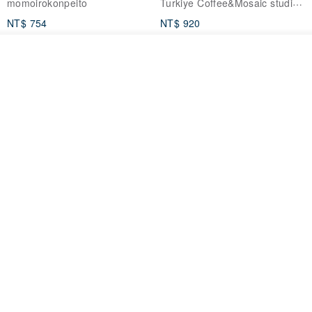
Turkiye Coffee&Mosaic studio土耳其咖啡與馬賽克燈工作坊
momoirokonpeito
裝玫瑰水、嘉麗寶28%純白巧克力鈕扣、法國Flechard飛雪金磚發酵
NT$ 754
NT$ 920
奶油無鹽、法國愛樂薇動物性鮮奶油、美國藍鑽牌加州特級杏仁粉、
免運
台糖精製細砂糖、馬卡龍專用糖粉、台灣產新鮮蛋白液、台灣檢驗合
看其他商品
格食用色膏。
了解品牌
（2）啾咪巧克：比利時嘉麗寶高脂可可粉、比利時嘉麗寶70.5%苦甜
巧克力鈕扣、嘉麗寶28%純白巧克力鈕扣、法國Flechard飛雪金磚發
酵奶油無鹽、法國愛樂薇動物性鮮奶油、美國藍鑽牌加州特級杏仁
粉、台糖精製細砂糖、馬卡龍專用糖粉、台灣產新鮮蛋白液、台灣檢
驗合格食用色膏。
藤花 煌 耳環・耳夾
【繁花計畫】- 清冰
（3）焦糖太妃：嘉麗寶28%純白巧克力鈕扣、法國Flechard飛雪金磚
Dip art -nachugo-
紅花 hunghua
發酵奶油無鹽、法國愛樂薇動物性鮮奶油、美國藍鑽牌加州特級杏仁
NT$ 2,125
NT$ 720
粉、台糖精製細砂糖、馬卡龍專用糖粉、台灣產新鮮蛋白液、台灣檢
93 折
驗合格食用色膏。