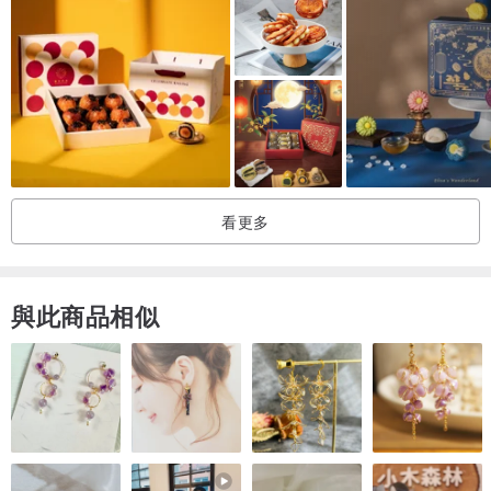
黑貓：啾咪巧克｜70%比利時巧克力苦甜交錯散發成熟魅力。
科學怪人：開心奇蹟｜新鮮開心果研磨成粒，擄獲甜點控的心。
虎牙怪：草莓農場｜法國新鮮草莓急凍重現鮮採好味道。
木乃伊：銀河芝麻｜星空墨色料滿實在，享受芝麻香氣滿足味蕾 。
血眼球：率性檸檬｜個性鮮明的檸檬甘納許在舌尖俏皮耍脾氣。
骷顱頭：焦糖太妃｜親手熬製焦糖，演繹法式太妃奶糖風情。
南瓜頭：熱情陽光｜輕咬一口熱帶的陽光，似百香果閃耀耀眼。
看更多
血眼球：韓柚翡翠｜柚子酸甜蜂蜜香氣，伴奶霜舞出柔潤甜美圓舞
曲。
蜘蛛網：榛情主義｜烘焙榛果粒，內餡像華爾滋般浪漫真情。
與此商品相似
木乃伊：藍莓甜心｜不憂鬱的藍莓果泥內餡，像海像雲又像風。
大眼怪：加勒比海盜｜蘭姆酒漬葡萄乾，酒香濃郁醉心不醉人。
可愛鬼：愛戀粉紅｜法式經典玫瑰荔枝，盡享浪漫滋味。
▋商品標示
商品名稱：【萬聖節禮盒】萬聖派對 手工彩繪12入法式馬卡龍緞帶禮