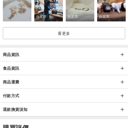
盒
內容物：12入法式手工馬卡龍（3D立體手工彩繪）
台北市
台北市
台北市
包裝方式：乾燥玫瑰色禮盒、粉色緞帶、附提袋、萬聖節卡片、萬聖
節裝飾
看更多
禮盒尺寸：約 21cm × 16cm × 6cm（手工測量，略有誤差）
馬卡龍尺寸：約直徑 4.5cm，高度 3.5cm（手工烘焙，尺寸略有差異
屬正常現象）
商品資訊
毛重：約 360 公克 ±10 公克 / 盒
有效日期：請見包裝標示（西元年/月/日）
食品資訊
奶蛋素、手工製作
商品運費
產地：台灣
食品業者登錄字號：F-185044768-00000-5
付款方式
產品責任險字號：國泰世紀產物保險 1516 字第 13PD04837 號。
本公司已投保新台幣壹仟萬元產品責任險，以保障消費者權益（惟投
退款換貨須知
保金額不等同於實際理賠金額）。
購買評價