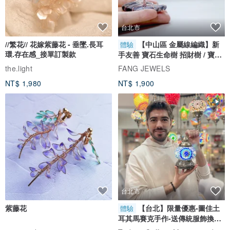
台灣品嚐到巴黎街角咖啡館的法式浪漫。 創辦人五年旅居法國，師承
米其林名廚 Paul Bocuse 保羅波居斯廚藝學校，將對甜點的執著與細
台北市
膩帶回台灣。我們從不追求口味繁多，而是專注於每一道工序與細
//繁花// 花嫁紫藤花 - 垂墜.長耳
【中山區 金屬線編織】新
體驗
節，
每一顆馬卡龍，都是職人精神的代表作。
環.存在感_接單訂製款
手友善 寶石生命樹 招財樹 / 寶石
自選
the.light
FANG JEWELS
我們深信
「原物料是甜點的靈魂」
，因此嚴選來自世界與台灣的頂級
NT$ 1,980
NT$ 1,900
食材，以減糖、健康為基調，呈現純粹又繽紛的幸福滋味。 「幸福預
兆」提供全台宅配與超取服務，讓用心手作的甜點，成為傳遞心意與
幸福的最佳橋樑。自創立以來，榮幸獲得多家媒體專訪與顧客口碑肯
定。
甜點不只是味覺的享受，更是愛與溫暖的傳遞。
願每一份幸福，都能在分享的當下綻放，留下雋永回憶。
台北市
▋口味及成分介紹
紫藤花
【台北】限量優惠-圖佳土
體驗
耳其馬賽克手作-送傳統服飾換裝
（1）愛戀粉紅：法國Dita荔枝香甜利口酒、中東黎巴嫩AL RABIH原
體驗