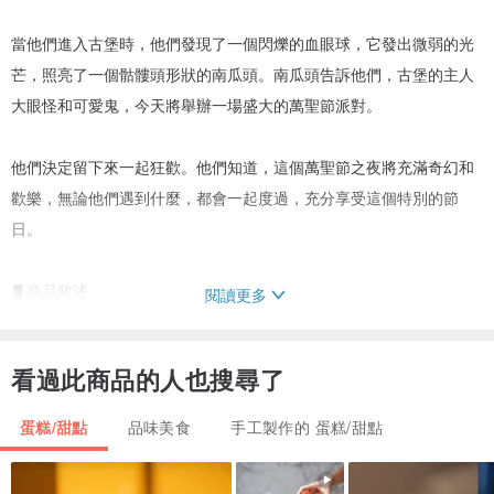
當他們進入古堡時，他們發現了一個閃爍的血眼球，它發出微弱的光
芒，照亮了一個骷髏頭形狀的南瓜頭。南瓜頭告訴他們，古堡的主人
大眼怪和可愛鬼，今天將舉辦一場盛大的萬聖節派對。
他們決定留下來一起狂歡。他們知道，這個萬聖節之夜將充滿奇幻和
歡樂，無論他們遇到什麼，都會一起度過，充分享受這個特別的節
日。
▋商品敘述
閱讀更多
生活就該充滿儀式感，萬聖節派對必備幸福預兆手工3D立體彩繪馬卡
龍。12種口味繽紛接力，師承米其林廚藝學校減糖不膩帶點甜。和好
看過此商品的人也搜尋了
友一起慶祝這個神秘的節慶，我們特別打造了這個令人驚艷的甜點禮
盒，充滿了魔法、糖果和節日的歡樂。
蛋糕/甜點
品味美食
手工製作的 蛋糕/甜點
▋口味介紹（從左上到右下）