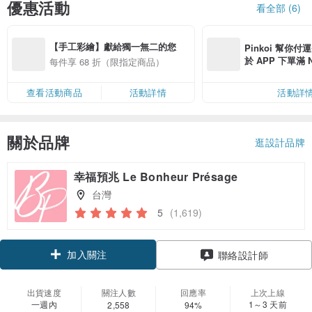
優惠活動
看全部 (6)
【手工彩繪】獻給獨一無二的您
Pinkoi 幫你付
於 APP 下單滿 
每件享 68 折（限指定商品）
運費 NT$ 100
查看活動商品
活動詳情
活動詳
關於品牌
逛設計品牌
幸福預兆 Le Bonheur Présage
台灣
5
(1,619)
加入關注
聯絡設計師
出貨速度
關注人數
回應率
上次上線
一週內
1～3 天前
2,558
94%