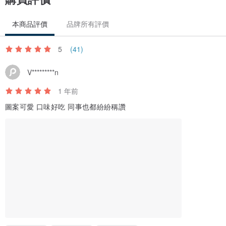
▋配送方式：全程採專業防護包裝及低溫冷凍配送
本商品評價
品牌所有評價
▋保存期限：-18°C以下冷凍1個月，冷藏2星期，常溫3天（隔夜請冷
藏）
5
(41)
V*********n
▋賞味期限：請見產品上營養標示標籤（越早吃完越好吃）
1 年前
▋品嚐方式
圖案可愛 口味好吃 同事也都紛紛稱讚
法式手工馬卡龍 MACARON
冷凍｜冰涼酥脆，內餡紮實彈牙，散發淡淡香氣
冷藏｜皮薄層次綿密，內餡滑順口感，餘韻綿長
常溫｜雲朵般的細緻鬆軟，法式優雅在舌尖華麗綻放
親友團聚派對、企業送禮、拜訪客戶、出國送禮
都可以唷～請安心
因為馬卡龍內餡不是冰淇淋，而是法式甘納許
夏天常溫下可以6～8小時