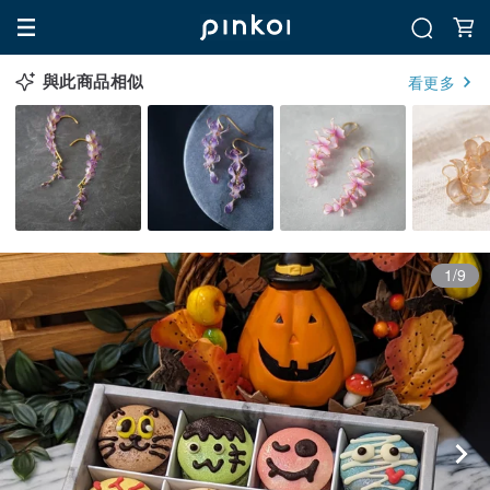
與此商品相似
看更多
1/9