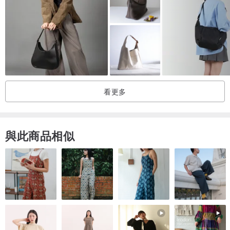
我們首次設計的全牛皮袋子，
運用了新技術把皮革整齊切開，
成為網紋與貝殻花紋，
又像藤藍子。
看更多
袋子配有長帶可作單揹或斜揹使用，
而另外更附有一條手帶，
可以將長帶拆走，用作手提袋之用。
與此商品相似