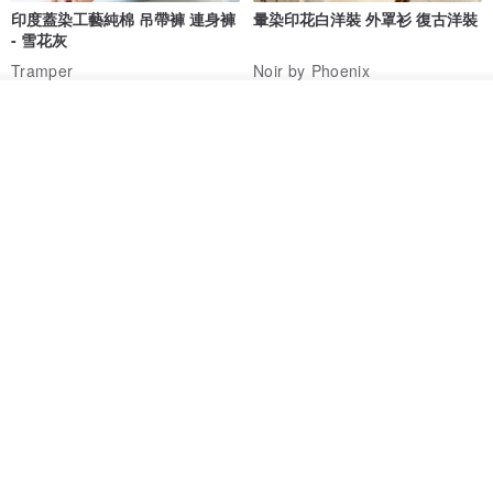
印度蓋染工藝純棉 吊帶褲 連身褲
暈染印花白洋裝 外罩衫 復古洋裝
- 雪花灰
Tramper
Noir by Phoenix
NT$ 1,480
NT$ 1,480
放入購物車
加入收藏
了解品牌
印度蓋染工藝純棉 長褲 －晚霞紅
【波麗印花】皇家鹿苑 澎澎熱氣
球 前短後長 鬆緊帶 長裙
Tramper
Mr. Greenwood
NT$ 1,080
NT$ 2,620