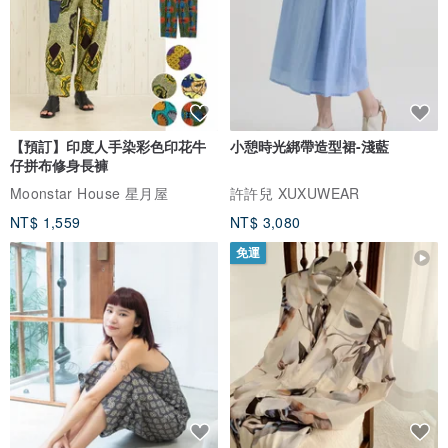
設計概念原於貝殼的線條與外形，與常在海邊成長的島中女孩相配
【預訂】印度人手染彩色印花牛
小憩時光綁帶造型裙-淺藍
仔拼布修身長褲
/ 尺寸、規格 /
Moonstar House 星月屋
許許兒 XUXUWEAR
大尺寸 (約高 17 cm 闊 25 cm)
NT$ 1,559
NT$ 3,080
小尺寸 (約高 15 cm 闊 20 cm)
免運
/ 材質 /
真皮皮革 Leather
產地/製造方式
香港