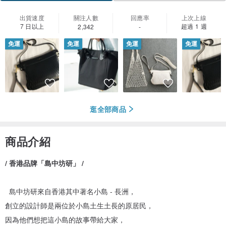
出貨速度
關注人數
回應率
上次上線
7 日以上
超過 1 週
2,342
-
免運
免運
免運
免運
逛全部商品
商品介紹
/ 香港品牌「島中坊研」 /
島中坊研來自香港其中著名小島 - 長洲，
創立的設計師是兩位於小島土生土長的原居民，
因為他們想把這小島的故事帶給大家，