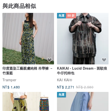
與此商品相似
免運
88 折
新技術把皮革整齊切開，而疏密度適中，物品不易跌出
印度蓋染工藝親膚純棉 吊帶褲 －
KAIKAI - Lucid Dream - 斑駁痕
竹葉藍
牛仔托特包
Tramper
KAI KAI®
NT$ 1,480
NT$ 2,271
NT$ 2,580
免運