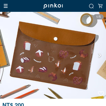
1/5
NT$ 200