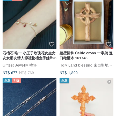
石榴石/唯一 小王子玫瑰花女生女
牆壁掛飾 Celtic cross 十字架 進
友女朋友情人節禮物禮盒手鍊B26
口橄欖木 161748
Holy Land blessing 來自聖地的祝福
Giftest Jewelry 禮悟
NT$ 677
NT$ 769
NT$ 1,200
免運
7 折
免運