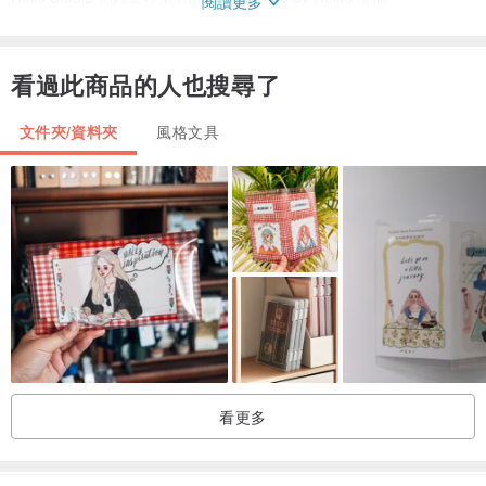
閱讀更多
尺寸：大 長26cm x 寬19cm （約B5）
材質：PVC、彩色印刷
看過此商品的人也搜尋了
Made in Taiwan
背面如有輕微壓痕或裝訂記號為手工製作的痕跡，屬正常現象。
文件夾/資料夾
風格文具
看更多