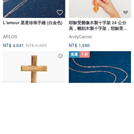
L'amour 星星珍珠手鏈 (白金色)
耶穌受難像木製十字架 24 公分
高，雕刻木製十字架，耶穌受難
像天主教十字架
ARLOS
AndyCarver
NT$ 4,641
NT$ 6,630
NT$ 1,560
免運
7 折
我要排隊
加入收藏
了解品牌
基督教婚禮禮物 桌上擺設 橄欖木
La Joie 藍月亮石閃耀項鏈 (玫瑰
雙層站立十字架 木製底座
金)
161711
Holy Land blessing 來自聖地的祝福
ARLOS