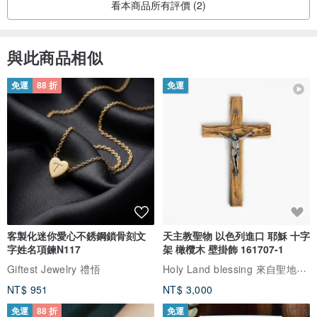
看本商品所有評價 (2)
與此商品相似
免運
88 折
免運
客製化迷你愛心不銹鋼鎖骨刻文
天主教聖物 以色列進口 耶穌 十字
字姓名項鍊N117
架 橄欖木 壁掛飾 161707-1
Holy Land blessing 來自聖地的祝福
Giftest Jewelry 禮悟
NT$ 951
NT$ 3,000
免運
88 折
免運