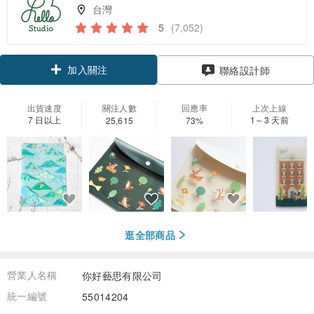
台灣
5
(7,052)
加入關注
聯絡設計師
出貨速度
關注人數
回應率
上次上線
7 日以上
1～3 天前
25,615
73%
逛全部商品
營業人名稱
你好藝思有限公司
統一編號
55014204