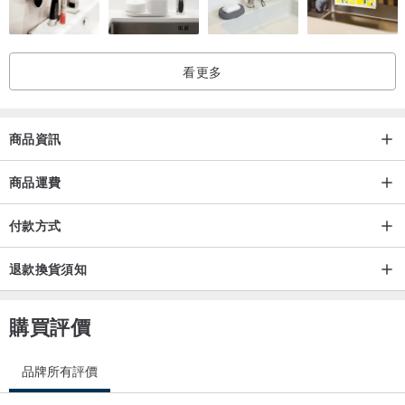
● 安全貼合手機，輕身而不笨重
● 光澤／霧光表面選擇
● 印花透過立體高溫氣化印製於手機殼材質裡
看更多
● 印花不會因時間而脫色，非常耐看
● 充電：兼容 MagSafe 和無線充電
● 滿足同時需要時尚美感和額外保護的用家
商品資訊
● 🇰🇷韓國製造
● 🇭🇰香港自家工作室設計及印製發貨
商品運費
付款方式
◎支援型號
● Apple iPhone
退款換貨須知
● Samsung Galaxy
●Google Pixel
購買評價
◎製作時間
品牌所有評價
● 手機殼的製作時間為 3-5個工作天（不包括假期）寄出