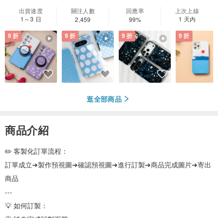
出貨速度
關注人數
回應率
上次上線
1～3 日
1 天內
2,459
99%
9 折
9 折
9 折
9 折
逛全部商品
商品介紹
✏️ 客製化訂單流程：
訂單成立➔製作預視圖➔確認預視圖➔進行訂製➔商品完成圖片➔寄出
商品
---
💡 如何訂製：