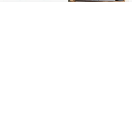
我要訂製
加入收藏
了解品牌
日本Like-it 可堆疊收納洗衣籃專
雙抽屜螢幕增高架(寬42CM) 收納
用 -滑滑便利輪 (專用輪)
書桌展示架 手工 客製化雷射雕刻
this-this 雜貨研究所
Pinocchio’s cabin
NT$ 234
NT$ 260
NT$ 3,026
NT$ 3,362
免運
68 折
日本squ+ SUN&WASSER可層疊
工業風_植物雙層展示層架/塊根/
置物洗衣籃-2入-多色可選
多肉植物/鐵網**歡迎客製**
日本squ+
銳龍工藝設計