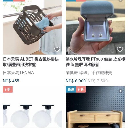
日本天馬 ALBET 復古風斜掛快
淡水珍珠耳環 PT900 鉑金 皮光極
取/層疊兩用洗衣籃
佳 近無瑕 耳勾設計
日本天馬TENMA
蘭佩軒 珍珠。手作輕珠寶
NT$ 455
NT$ 6,000
NT$ 7,500
9 折
免運
9 折