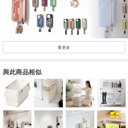
❇️ 霧面：觸感如絲般幼細，略帶霧面質感，圖案紋理細緻，喜歡柔順
手感的就最適合不過。
🔸 補充：若對兩種效果仍有疑問，歡迎發信息詢問。
◎雙層防摔手機殼 結構／材質
● 外殼：耐衝擊的硬塑料（PC：聚碳酸酯）
看更多
● 內層：減震橡膠 TPU
● 鏡頭及屏幕保護：2.0mm 增高邊框保護
● 厚度：約 2.6毫米
與此商品相似
● 平均重量：35~40克（視乎手機型號而定）
◎雙層防摔手機殼 設計特點
● 通過２公尺（6.6英尺）美國軍規防摔測試 (MIL-STD-810H
METHOD 516.8)
● 耐用、堅固、減震
● 四邊全面保護，保護手機周圍的所有部分