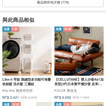
2、運送快速-
看品牌所有評價 (779)
一開始在詢商品時賣家就說明交期可能會8月底，但後來因為我的想
法溝通了一週時間，所以我預期交期會延到9月初，但貨品依舊很快
就寄送在8/31就到達台灣買家也就是我的手上😂
與此商品相似
3、品質優良-
真的還好當時有選擇刻字，讓外殼更與眾不同也方便辨識。收到的
免運
9 折
免運
88 折
包裝盒、氣泡袋包裝也很有質感又符合功能性。最重要的成品，真
的無敵美，怎麼覺得買到這個殼比買到耳機本身開心😂
這個花色霧面（啞光）真是選對了，雖然色彩飽和度跟亮光有差
別，但也很有質感美。手感很好像握著一顆打磨過的鵝卵石，不沾
指紋也不容易刮傷，也沒有太多色差。然後是硬殼，有防摔，但不
需要黏雙面膠直接密合，還附贈精緻玫瑰金鑰匙環。也支援無線充
電。
朋友也都說很好看！拿到真的愛不釋手，到處炫耀，哈哈哈
Like-it 窄款 隙縫型多功能可堆疊
【CELLUTANE】雙人沙發A01加
唯一可惜的一點是，贈送的束口袋尺寸太大了。如果有剛好適合耳
收納籃 洗衣籃 三層組
長型(2P)日本製平價沙發 皮革/燈
機殼包裝大小的袋子更有質感～
芯絨
this-this 雜貨研究所
FULUX 弗洛克
但瑕不掩瑜，以上3種優點都讓我覺得買這家的設計商品真的是開心
NT$ 2,421
NT$ 2,690
NT$ 6,952
NT$ 7,900
又滿足❤️大推薦
免運
32 折
免運
8 折