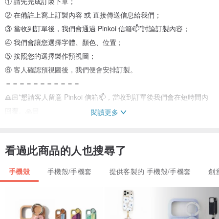
① 請先完成訂製下單；
② 在備註上寫上訂製內容 或 直接傳送信息給我們；
③ 當收到訂單後，我們會通過 Pinkoi 信箱📫*討論訂製內容；
④ 我們會讓您選擇字體、顏色、位置；
⑤ 按照您的選擇製作預視圖；
⑥ 客人確認預視圖後，我們便會安排訂製。
＝＝＝＝＝＝＝＝＝＝＝
🙏🏻*懇請客人留意 Pinkoi 信箱📫，當收到訂單後我們會在短時間內
回覆。🙏🏻
閱讀更多
＝＝＝＝＝＝＝＝＝＝＝
看過此商品的人也搜尋了
🟡 設計師明白每個人對質感的喜好和定義都略有不同，以下是我們對
兩種表面效果的描述，希望能讓您們了解多點兩種的分別。
手機殼
手機殼/手機套
提供客製的 手機殼/手機套
創
◎表面效果選擇
❇️ 光面：色澤光亮的表面令雲石紋／顏色效果更像真，能突顯質感而
且色彩相對鮮艷；