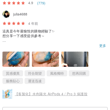
● 工作天以收到訂單後１天開始計算
4.9
(779)
● 若有出國、急用、送禮等需求，請先詢問，我們會視乎當時情況盡
julia4688
量配合。
4 年前
◎產品包裝
這真是今年最愉悅的購物經驗了✨
● 每個手機殼用絨布袋包裝，減少即棄膠質包材，環保又實用。
想分享一下感受提供參考～
1、賣家十分有耐心-
更多
◎注意事項
一開始想看四款花色的亮光/啞光實拍照片，賣家二話不說就很快提
供，四款不同花色兩款coating的正反面照片，總共16張照片。
● 本產品不含閃光、金屬色、燙金或金色印刷。
● 手機殼不是用真正的大理石製成，花紋均為仿真高清的印刷，並無
因為有點事情，過了兩天才回覆決定花色，加上我有選擇障礙，在
亮光跟啞光中間難以取捨。賣家也耐心對我提出的疑問給我回答。
燙金/閃爍效果。
質感優異
符合期望
風格獨特
想再回購
● 實物顏色可能與顯示器上的顏色不同，我們已盡力達到一致效果。
後面確定完成付款後，在印字選字上面針對我選的字體至少6款搭配
服務貼心
運送迅速
3種顏色，大概做了18張照片模擬給我參考，更細心的提供選色建
● 若您很擔心色差可以下單前與我們詢問，請確認後再下單。恕不接
議。
受因色差而退換貨。
【客製化】水色陽光 AirPods 4 / Pro 3 保護殼
我自己都不好意思覺得自己真的很麻煩😅