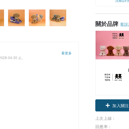
活動詳
關於品牌
逛設
看更多
-04-30 止。
加入關注
上次上線：
回應率：