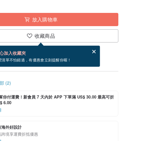
放入購物車
收藏商品
賀卡，結帳完成後填寫
電子賀卡是什麼？
心加入收藏夾
內出貨。（不包含週五到週日）
望清單不怕錯過，有優惠會立刻提醒你喔！
 (2)
i 幫你付運費！新會員 7 天內於 APP 下單滿 US$ 30.00 最高可折
 6.00
情
有海外好設計
品跨境享運費折抵優惠