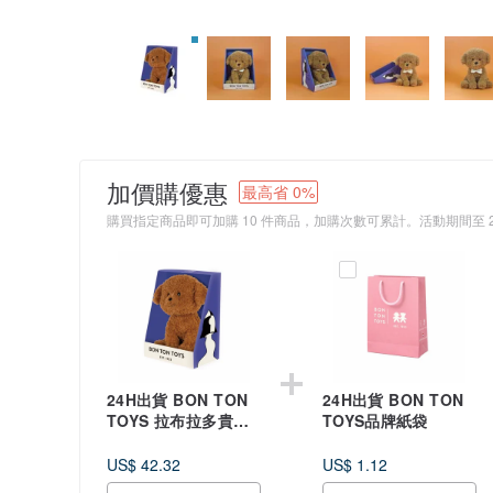
加價購優惠
最高省 0%
購買指定商品即可加購 10 件商品，加購次數可累計。活動期間至 2028
24H出貨 BON TON
24H出貨 BON TON
TOYS 拉布拉多貴賓
TOYS品牌紙袋
犬盒裝玩偶-史黛西
18cm
US$ 42.32
US$ 1.12