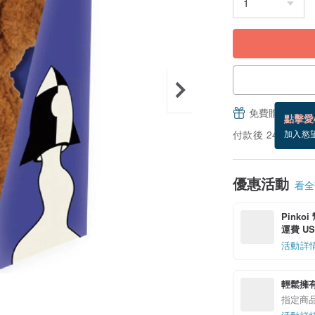
免費贈送電子
點擊愛
付款後 24 小時
加入慾
優惠活動
看全部
Pinko
運費 US$
活動詳
輕鬆擁
指定商