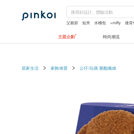
父親節
短夾
水桶包
+miffy
後背
主題企劃
時尚潮流
居家生活
家飾佈置
公仔/玩偶
聚酯纖維