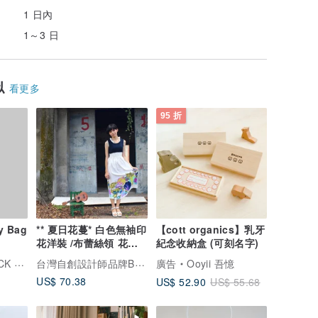
1 日內
1～3 日
似
看更多
95 折
y Bag
** 夏日花蔓* 白色無袖印
【cott organics】乳牙
花洋裝 /布蕾絲領 花朵
紀念收納盒 (可刻名字)
親子裝
台灣自創設計師品牌BEZALEEL蓓紗歐
托比小黑
廣告
Ooyii 吾憶
US$ 70.38
US$ 52.90
US$ 55.68