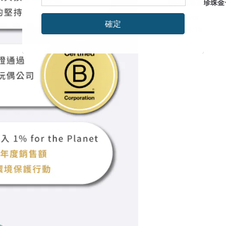
扁圓巴洛克珍珠金
鏈
Moreover
確定
US$ 84.19