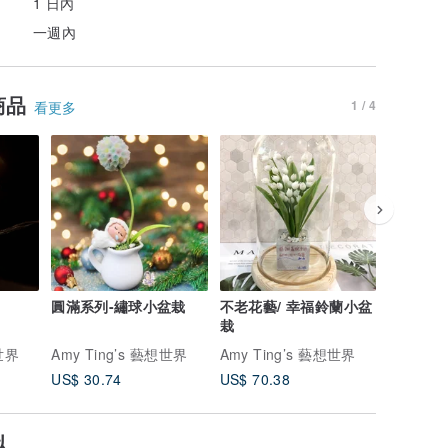
1 日內
一週內
商品
1 / 4
看更多
圓滿系列-繡球小盆栽
不老花藝/ 幸福鈴蘭小盆
幸福花語
栽
想世界
Amy Ting’s 藝想世界
Amy Ting’s 藝想世界
Amy Ti
US$ 30.74
US$ 70.38
US$ 30.
似