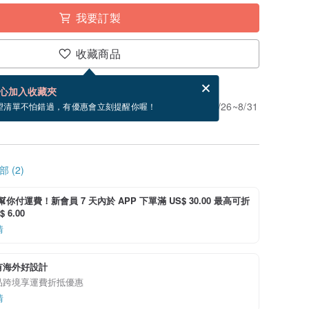
我要訂製
收藏商品
賀卡，結帳完成後填寫
電子賀卡是什麼？
心加入收藏夾
」。付款後需 7 個工作天製作。現在下單預估 8/26~8/31
望清單不怕錯過，有優惠會立刻提醒你喔！
 (2)
i 幫你付運費！新會員 7 天內於 APP 下單滿 US$ 30.00 最高可折
 6.00
情
有海外好設計
品跨境享運費折抵優惠
情