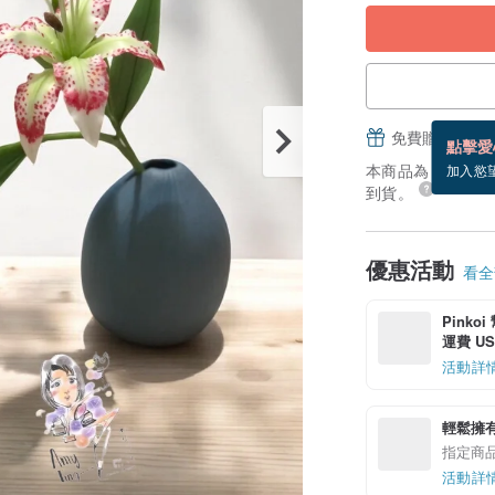
免費贈送電子
點擊愛
本商品為「接單訂製
加入慾
到貨。
優惠活動
看全部
Pinko
運費 US$
活動詳
輕鬆擁
指定商
活動詳