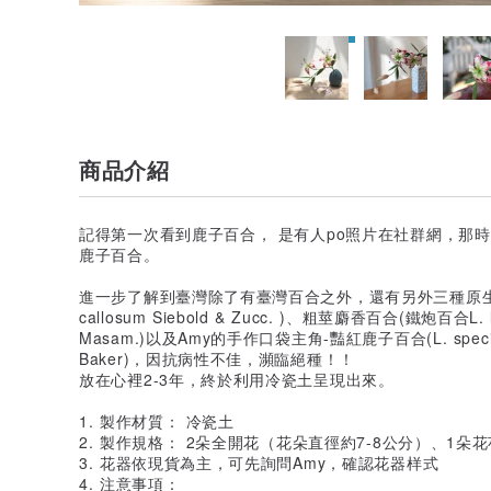
商品介紹
記得第一次看到鹿子百合， 是有人po照片在社群網，那
鹿子百合。
進一步了解到臺灣除了有臺灣百合之外，還有另外三種原生的百合
callosum Siebold & Zucc. )、粗莖麝香百合(鐵炮百合L. lon
Masam.)以及Amy的手作口袋主角-豔紅鹿子百合(L. speciosum 
Baker)，因抗病性不佳，瀕臨絕種！！
放在心裡2-3年，終於利用冷瓷土呈現出來。
1. 製作材質： 冷瓷土
2. 製作規格： 2朵全開花（花朵直徑約7-8公分）、1朵花
3. 花器依現貨為主，可先詢問Amy，確認花器样式
4. 注意事項：