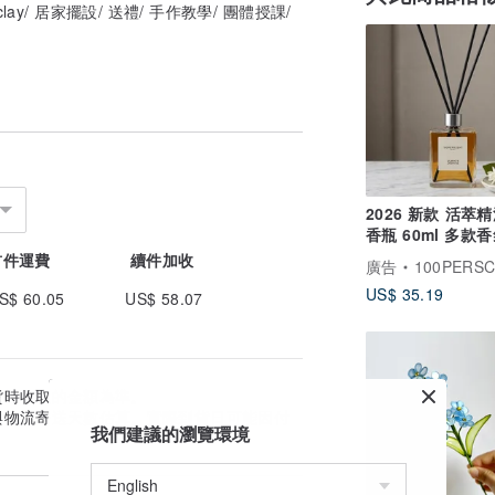
clay/ 居家擺設/ 送禮/ 手作教學/ 團體授課/
2026 新款 活萃
香瓶 60ml 多款
選 質感居家香氛
首件運費
續件加收
廣告
100PERSCENT H
US$ 35.19
S$ 60.05
US$ 58.07
貨時收取的金額為準。
與物流寄送天數估算。實際到貨日可能因付
我們建議的瀏覽環境