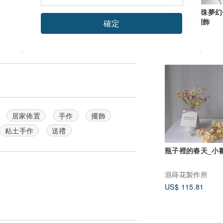
勿忘我 - 珍珠夢幻
晶花 療癒擺飾
確定
Shusan
US$ 27.55
居家佈置
手作
擺飾
粘土手作
送禮
瓶子裡的春天_小
混蒔花製作所
US$ 115.81