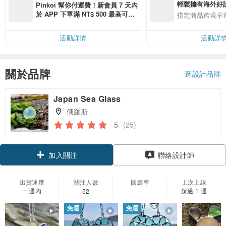
輕鬆擁有海外好
Pinkoi 幫你付運費！新會員 7 天內
於 APP 下單滿 NT$ 500 最高可折
指定商品跨境享
運費 NT$ 100
活動詳情
活動詳
關於品牌
逛設計品牌
Japan Sea Glass
俄羅斯
5
(25)
加入關注
聯絡設計師
出貨速度
關注人數
回應率
上次上線
一週內
超過 1 週
52
-
免運
免運