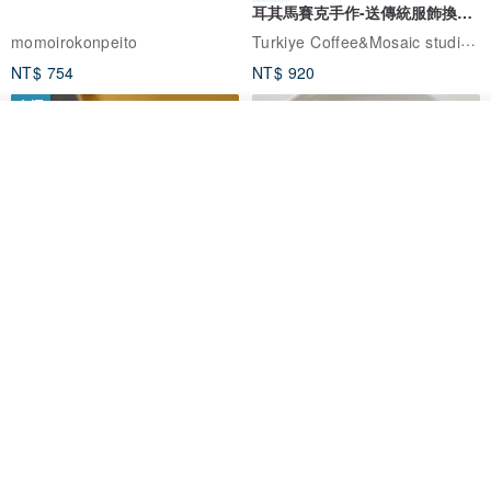
耳其馬賽克手作-送傳統服飾換裝
體驗
Turkiye Coffee&Mosaic studio土耳其咖啡與馬賽克燈工作坊
momoirokonpeito
NT$ 754
NT$ 920
免運
放入購物車
加入收藏
了解品牌
藤花 煌 耳環・耳夾
【繁花計畫】- 清冰
Dip art -nachugo-
紅花 hunghua
NT$ 2,125
NT$ 720
93 折