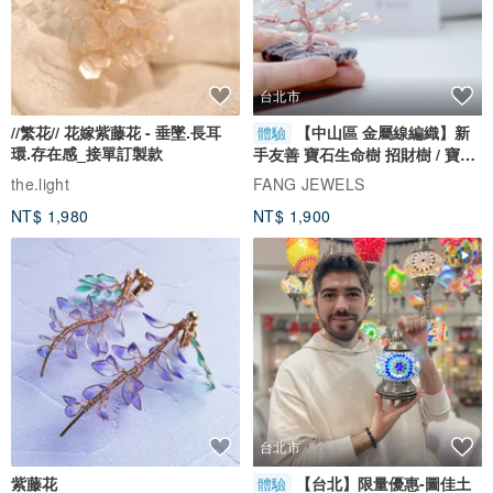
台北市
//繁花// 花嫁紫藤花 - 垂墜.長耳
【中山區 金屬線編織】新
體驗
環.存在感_接單訂製款
手友善 寶石生命樹 招財樹 / 寶石
自選
the.light
FANG JEWELS
NT$ 1,980
NT$ 1,900
台北市
紫藤花
【台北】限量優惠-圖佳土
體驗