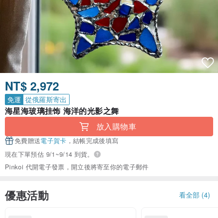
NT$ 2,972
免運
從俄羅斯寄出
海星海玻璃挂饰 海洋的光影之舞
放入購物車
免費贈送
電子賀卡
，結帳完成後填寫
現在下單預估 9/1~9/14 到貨。
Pinkoi 代開電子發票，開立後將寄至你的電子郵件
優惠活動
看全部 (4)