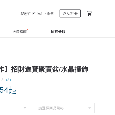
我想在 Pinkoi 上販售
登入/註冊
送禮指南
所有分類
作】招財進寶聚寶盆/水晶擺飾
4.8
(8)
.54
起