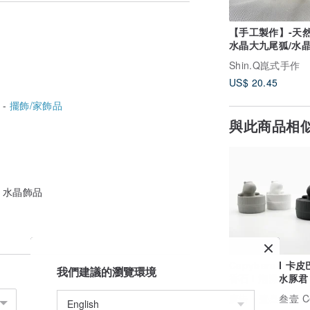
【手工製作】-天
水晶大九尾狐/水
Shin.Q崑式手作
US$ 20.45
 -
擺飾/家飾品
與此商品相
 水晶飾品
Capybara I 卡
我們建議的瀏覽環境
香石 I 泡澡水豚君 
5ml精油－交換禮
廣告
壹叁叁壹 Cementer No