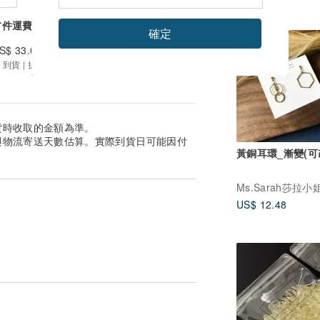
US$ 24.77
首件運費
續件加收
確定
S$ 33.00
US$ 1.65
 到貨 | 提供追蹤
貨時收取的金額為準。
與物流寄送天數估算。實際到貨日可能因付
黃銅耳環_漸變(可
Ms.Sarah莎拉小
US$ 12.48