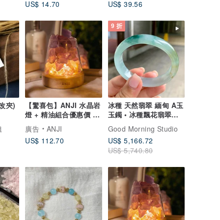
US$ 14.70
US$ 39.56
9 折
改夾)
【驚喜包】ANJI 水晶岩
冰種 天然翡翠 緬甸 A玉
燈 + 精油組合優惠價 共
玉鐲 • 冰種飄花翡翠貴
兩瓶精油 禮物
妃鐲
姐
廣告
ANJI
Good Morning Studio
US$ 112.70
US$ 5,166.72
US$ 5,740.80