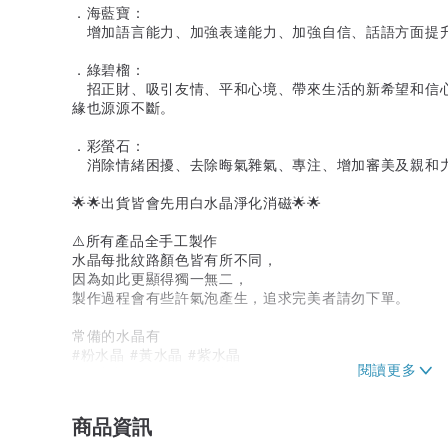
．海藍寶：
增加語言能力、加強表達能力、加強自信、話語方面提
．綠碧榴：
招正財、吸引友情、平和心境、帶來生活的新希望和信
緣也源源不斷。
．彩螢石：
消除情緒困擾、去除晦氣雜氣、專注、增加審美及親和
🌟🌟出貨皆會先用白水晶淨化消磁🌟🌟
⚠️所有產品全手工製作
水晶每批紋路顏色皆有所不同，
因為如此更顯得獨一無二，
製作過程會有些許氣泡產生，追求完美者請勿下單。
常備的水晶有
#粉水晶 #黃水晶 #紫水晶
#海藍寶 #綠碧榴 #彩瑩石
六種水晶喔
商品資訊
如果要其他種類的水晶