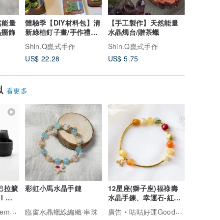
然能量
體驗季【DIY材料包】清
【手工製作】天然能量
【手工製
晶擺飾
新綠植釘子畫/手作禮品/
水晶燭台/贈茶蠟
水晶/水
生日禮物
飾
Shin.Q崑式手作
Shin.Q崑式手作
Shin.
US$ 22.28
US$ 5.75
US$ 11.
似
看更多
皮巴拉擴
彩虹小馬水晶手鏈
12星座(獅子座)福祿壽
I 附
水晶手鍊、幸運石-紅硃
物
砂、帶來正能量
.1331
臨窗水晶蠟線編織·串珠
廣告
咕咕好運GoodGoodLuck