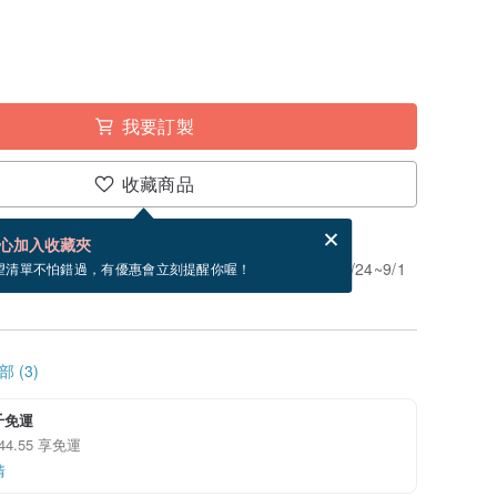
我要訂製
收藏商品
賀卡，結帳完成後填寫
電子賀卡是什麼？
心加入收藏夾
」。付款後需 5 個工作天製作。現在下單預估 8/24~9/1
望清單不怕錯過，有優惠會立刻提醒你喔！
 (3)
千免運
 44.55 享免運
情