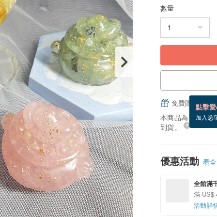
數量
免費贈送電子
點擊愛
本商品為「接單訂製
加入慾
到貨。
優惠活動
看全部
全館滿
滿 US$
活動詳