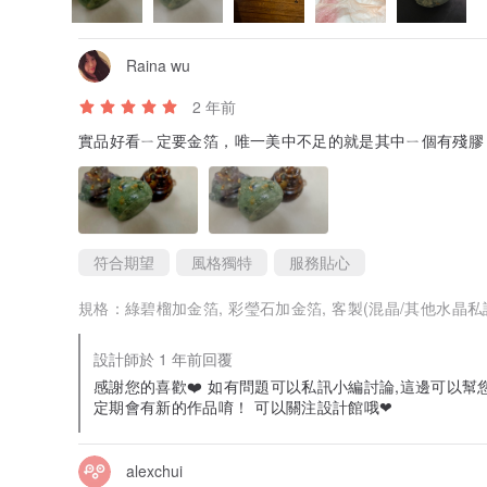
Raina wu
2 年前
實品好看ㄧ定要金箔，唯一美中不足的就是其中ㄧ個有殘膠
符合期望
風格獨特
服務貼心
規格：
綠碧榴加金箔, 彩瑩石加金箔, 客製(混晶/其他水晶
設計師於 1 年前回覆
感謝您的喜歡❤️ 如有問題可以私訊小編討論,這邊可以幫
定期會有新的作品唷！ 可以關注設計館哦❤
alexchui