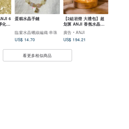
JI 6
蛋糕水晶手鏈
【2組岩燈 大禮包】超
淨化磁
划算 ANJI 香氛水晶岩
燈 禮物 招財 生日
臨窗水晶蠟線編織·串珠
廣告
ANJI
US$ 14.70
US$ 194.21
看更多相似商品