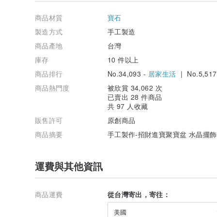
比如 #超七 #鈦晶 #虎眼石
等等
商品材質
寶石
只要闆娘找的到
可以另外客製
製造方式
手工製造
但就需要稍等久一些
商品產地
台灣
約5-10天左右
建議以目前常備款為主唷❤️
庫存
10 件以上
商品排行
No.34,093 -
居家生活
| No.5,517
商品熱門度
被欣賞 34,062 次
已賣出 28 件商品
共 97 人收藏
販售許可
原創商品
商品摘要
手工製作-招財進寶聚寶盆 水晶擺飾
運費與其他資訊
商品運費
從台灣寄出，寄往：
美國