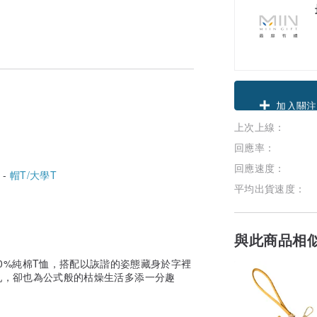
領優惠券
上次上線：
加入關注
回應率：
回應速度：
 -
帽T/大學T
平均出貨速度：
與此商品相
品質100%純棉T恤，搭配以詼諧的姿態藏身於字裡
亂，卻也為公式般的枯燥生活多添一分趣