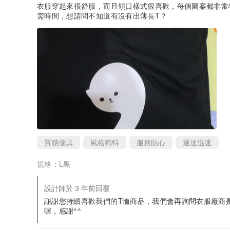
衣服穿起來很舒服，而且領口樣式很喜歡，每個圖案都非常
需時間，想請問不知道有沒有出薄長T？
質感優異
風格獨特
服務貼心
運送迅速
規格：
L黑
設計師於 3 年前回覆
謝謝您持續喜歡我們的T恤商品，我們會再詢問衣服廠商
喔，感謝^^