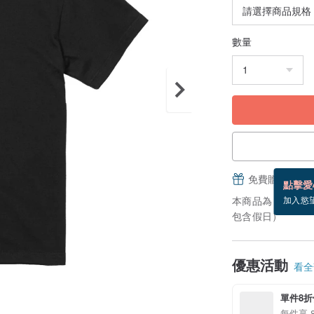
數量
免費贈送電子
點擊愛
本商品為「接單訂
加入慾
包含假日）
優惠活動
看全部
單件8折
每件享 