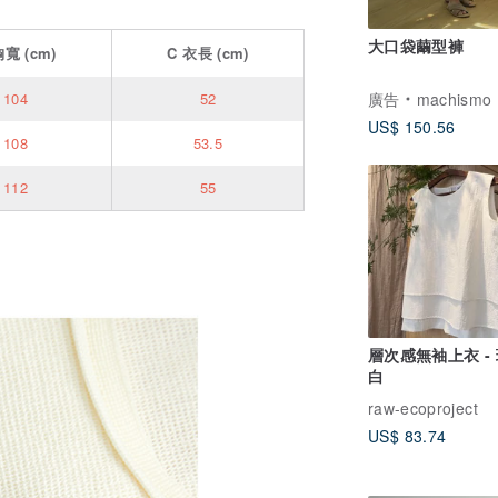
大口袋繭型褲
胸寬
(cm)
C
衣長
(cm)
廣告
machismo
104
52
US$ 150.56
108
53.5
112
55
層次感無袖上衣 -
白
raw-ecoproject
US$ 83.74