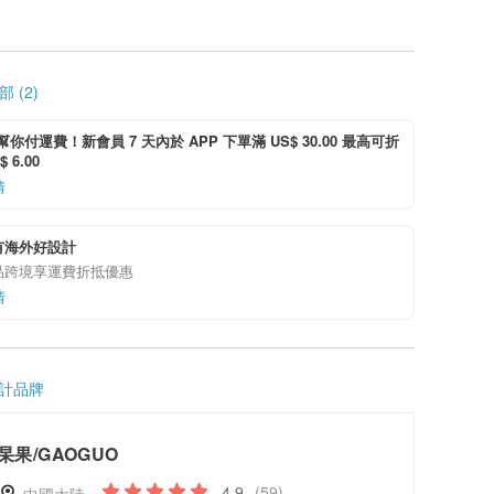
 (2)
i 幫你付運費！新會員 7 天內於 APP 下單滿 US$ 30.00 最高可折
 6.00
情
有海外好設計
品跨境享運費折抵優惠
情
計品牌
杲果/GAOGUO
4.9
(59)
中國大陸