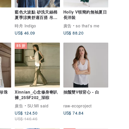
藍色大波點 砂洗天絲棉
Holly V領簡約無袖夏日
夏季涼爽舒適百搭 吊帶
長洋裝
無袖背心
時舟 Indigo
廣告
so that's me
US$ 46.09
US$ 88.20
85 折
 珍珠
Xīnnian_心念修身喇叭
抽鬚雙V領背心 - 白
褲_25SF202_深棕
廣告
SU:MI said
raw-ecoproject
US$ 124.50
US$ 74.84
US$ 146.46