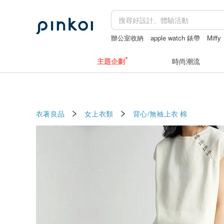
辦公室收納
apple watch 錶帶
Miffy
錢包
主題企劃
時尚潮流
衣著良品
女上衣類
背心/無袖上衣
棉