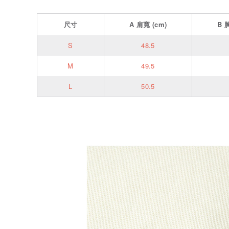
尺寸
A
肩寬
(cm)
B
S
48.5
M
49.5
L
50.5