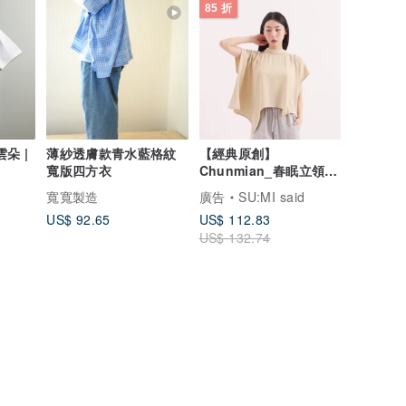
85 折
雲朵 |
薄紗透膚款青水藍格紋
【經典原創】
寬版四方衣
Chunmian_春眠立領變
化上衣_CLT021_芥末黃
寬寬製造
廣告
SU:MI said
US$ 92.65
US$ 112.83
US$ 132.74