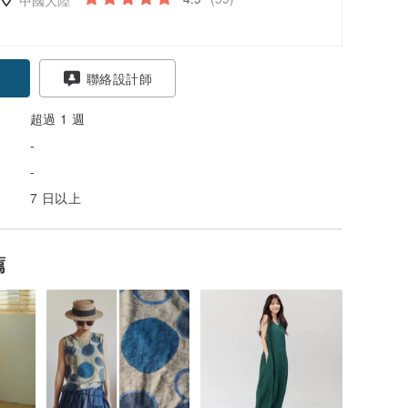
聯絡設計師
超過 1 週
-
-
7 日以上
薦